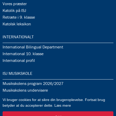
35.7:
Vores præster
35.8:
Katolik på ISJ
35.9:
Retræte i 9. klasse
35.10:
Katolsk leksikon
36.0:
INTERNATIONALT
36.1:
International Bilingual Department
36.2:
International 10. klasse
36.3:
International profil
37.0:
ISJ MUSIKSKOLE
37.1:
Musikskolens program 2026/2027
37.2:
Musikskolens undervisere
37.3:
Tilmeldingprocedure til musikskolen
Vi bruger cookies for at sikre din brugeroplevelse. Fortsat brug
37.4:
Generelle informationer & betingelser
betyder at du accepterer dette.
Læs mere