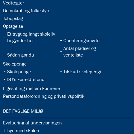
32.24:
Vedtægter
32.25:
Demokrati og folkestyre
32.26:
Jobopslag
32.27:
Optagelse
32.28:
Et trygt og langt skoleliv
32.29:
begynder her
Orienteringsmøder
32.31:
Antal pladser og
32.30:
Sådan gør du
venteliste
32.32:
Skolepenge
32.33:
32.34:
Skolepenge
Tilskud skolepenge
32.35:
ISJ’s Forældrefond
32.36:
Ligestilling mellem kønnene
32.37:
Persondataforordning og privatlivspolitik
33.0:
DET FAGLIGE MILJØ
33.1:
Evaluering af undervisningen
33.2:
Tilsyn med skolen