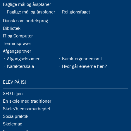
33.3:
Faglige mål og årsplaner
33.4:
33.5:
Faglige mål og årsplaner
Religionsfaget
33.6:
Dansk som andetsprog
33.7:
Bibliotek
33.8:
IT og Computer
33.9:
Terminsprøver
33.10:
Afgangsprøver
33.11:
33.12:
Afgangseksamen
Karaktergennemsnit
33.13:
33.14:
Karakterskala
Hvor går eleverne hen?
34.0:
ELEV PÅ ISJ
34.1:
SFO Liljen
34.2:
En skole med traditioner
34.3:
Skole/hjemsamarbejdet
34.4:
Socialpraktik
34.5:
Skolemad