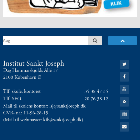
5.2:
International
10.
klasse
5.3:
International
profil
6.0:
ISJ
Musikskole
6.1:
Musikskolens
program
Gå
Institut Sankt Joseph
2026/2027
til:
6.2:
Musikskolens
Dag Hammarskjölds Allé 17
Twitter
Gå
undervisere
2100 København Ø
til:
6.3:
Tilmeldingprocedure
Facebook
Gå
til
Tlf. skole, kontoret
35 38 47 35
til:
YouTube
musikskolen
Tlf. SFO
20 76 38 12
Gå
6.4:
til:
Generelle
Mail til skolens kontor: isj@sanktjoseph.dk
RSS
informationer
Gå
CVR- nr.: 11-96-28-15
feed
til:
&
(Mail til webmaster: kib@sanktjoseph.dk)
Kalender
Gå
betingelser
til:
Email
7.0:
Kontakt