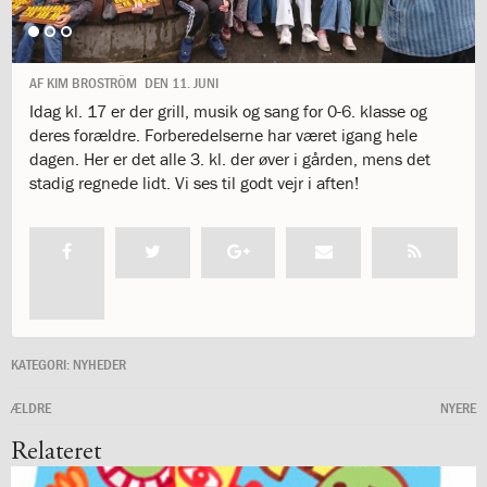
1.11:
10
days
of
giving
AF
KIM BROSTRÖM
DEN
11. JUNI
1.12:
Let
Idag kl. 17 er der grill, musik og sang for 0-6. klasse og
it
deres forældre. Forberedelserne har været igang hele
Grow
dagen. Her er det alle 3. kl. der øver i gården, mens det
1.13:
Move
stadig regnede lidt. Vi ses til godt vejr i aften!
it!
1.14:
Ucycle
We
cycle
Recycle
1.15:
Historie
1.16:
Bombningen
af
KATEGORI:
NYHEDER
Institut
ÆLDRE
Jeanne
NYERE
d’Arc
Relateret
1.17:
Markering
af