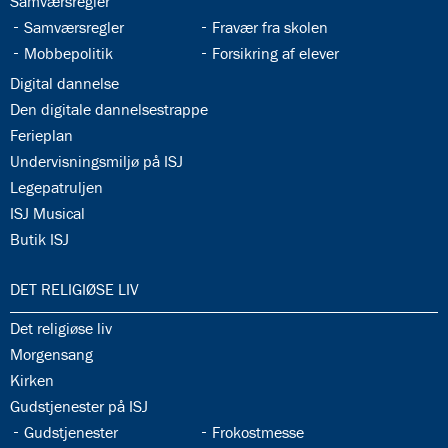
34.6:
Samværsregler
34.7:
34.8:
Samværsregler
Fravær fra skolen
34.9:
34.10:
Mobbepolitik
Forsikring af elever
34.11:
Digital dannelse
34.12:
Den digitale dannelsestrappe
34.13:
Ferieplan
34.14:
Undervisningsmiljø på ISJ
34.15:
Legepatruljen
34.16:
ISJ Musical
34.17:
Butik ISJ
35.0:
DET RELIGIØSE LIV
35.1:
Det religiøse liv
35.2:
Morgensang
35.3:
Kirken
35.4:
Gudstjenester på ISJ
35.5:
35.6:
Gudstjenester
Frokostmesse