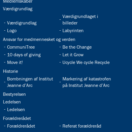
32.2:
Medlemskaber
32.3:
Værdigrundlag
32.5:
Værdigrundlaget i
32.4:
Værdigrundlag
billeder
32.6:
32.7:
Logo
Labyrinten
32.8:
Ansvar for medmennesket og verden
32.9:
32.10:
CommuniTree
Be the Change
32.11:
32.12:
10 days of giving
Let it Grow
32.13:
32.14:
Move it!
Ucycle We cycle Recycle
32.15:
Historie
32.16:
32.17:
Bombningen af Institut
Markering af katastrofen
Jeanne d’Arc
på Institut Jeanne d’Arc
32.18:
Bestyrelsen
32.19:
Ledelsen
32.20:
Ledelsen
32.21:
Forældrerådet
32.22:
32.23:
Forældrerådet
Referat forældreråd