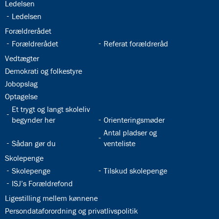
32.19:
Ledelsen
32.20:
Ledelsen
32.21:
Forældrerådet
32.22:
32.23:
Forældrerådet
Referat forældreråd
32.24:
Vedtægter
32.25:
Demokrati og folkestyre
32.26:
Jobopslag
32.27:
Optagelse
32.28:
Et trygt og langt skoleliv
32.29:
begynder her
Orienteringsmøder
32.31:
Antal pladser og
32.30:
Sådan gør du
venteliste
32.32:
Skolepenge
32.33:
32.34:
Skolepenge
Tilskud skolepenge
32.35:
ISJ’s Forældrefond
32.36:
Ligestilling mellem kønnene
32.37:
Persondataforordning og privatlivspolitik