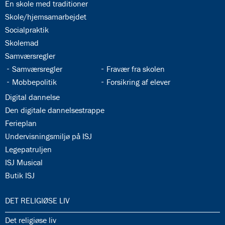
34.2:
En skole med traditioner
34.3:
Skole/hjemsamarbejdet
34.4:
Socialpraktik
34.5:
Skolemad
34.6:
Samværsregler
34.7:
34.8:
Samværsregler
Fravær fra skolen
34.9:
34.10:
Mobbepolitik
Forsikring af elever
34.11:
Digital dannelse
34.12:
Den digitale dannelsestrappe
34.13:
Ferieplan
34.14:
Undervisningsmiljø på ISJ
34.15:
Legepatruljen
34.16:
ISJ Musical
34.17:
Butik ISJ
35.0:
DET RELIGIØSE LIV
35.1:
Det religiøse liv