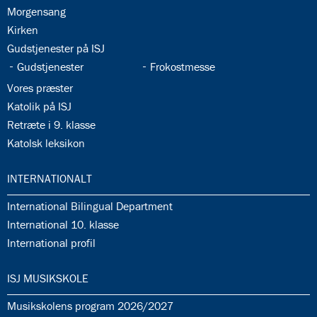
35.2:
Morgensang
35.3:
Kirken
35.4:
Gudstjenester på ISJ
35.5:
35.6:
Gudstjenester
Frokostmesse
35.7:
Vores præster
35.8:
Katolik på ISJ
35.9:
Retræte i 9. klasse
35.10:
Katolsk leksikon
36.0:
INTERNATIONALT
36.1:
International Bilingual Department
36.2:
International 10. klasse
36.3:
International profil
37.0:
ISJ MUSIKSKOLE
37.1:
Musikskolens program 2026/2027