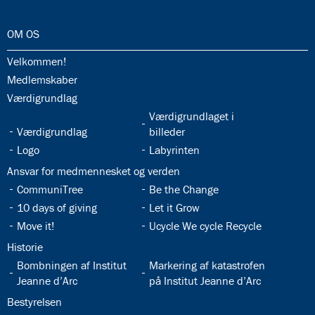
32.0:
OM OS
32.1:
Velkommen!
32.2:
Medlemskaber
32.3:
Værdigrundlag
32.5:
Værdigrundlaget i
32.4:
Værdigrundlag
billeder
32.6:
32.7:
Logo
Labyrinten
32.8:
Ansvar for medmennesket og verden
32.9:
32.10:
CommuniTree
Be the Change
32.11:
32.12:
10 days of giving
Let it Grow
32.13:
32.14:
Move it!
Ucycle We cycle Recycle
32.15:
Historie
32.16:
32.17:
Bombningen af Institut
Markering af katastrofen
Jeanne d’Arc
på Institut Jeanne d’Arc
32.18:
Bestyrelsen