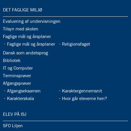
33.0:
DET FAGLIGE MILJØ
33.1:
Evaluering af undervisningen
33.2:
Tilsyn med skolen
33.3:
Faglige mål og årsplaner
33.4:
33.5:
Faglige mål og årsplaner
Religionsfaget
33.6:
Dansk som andetsprog
33.7:
Bibliotek
33.8:
IT og Computer
33.9:
Terminsprøver
33.10:
Afgangsprøver
33.11:
33.12:
Afgangseksamen
Karaktergennemsnit
33.13:
33.14:
Karakterskala
Hvor går eleverne hen?
34.0:
ELEV PÅ ISJ
34.1:
SFO Liljen