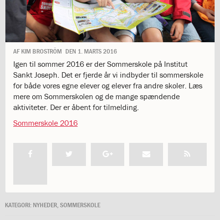
1.11:
10
days
of
giving
1.12:
Let
AF
KIM BROSTRÖM
DEN
1. MARTS 2016
it
Igen til sommer 2016 er der Sommerskole på Institut
Grow
Sankt Joseph. Det er fjerde år vi indbyder til sommerskole
1.13:
Move
for både vores egne elever og elever fra andre skoler. Læs
it!
mere om Sommerskolen og de mange spændende
1.14:
Ucycle
aktiviteter. Der er åbent for tilmelding.
We
cycle
Sommerskole 2016
Recycle
1.15:
Historie
1.16:
Bombningen
af
Institut
Jeanne
d’Arc
KATEGORI:
NYHEDER
,
SOMMERSKOLE
1.17:
Markering
af