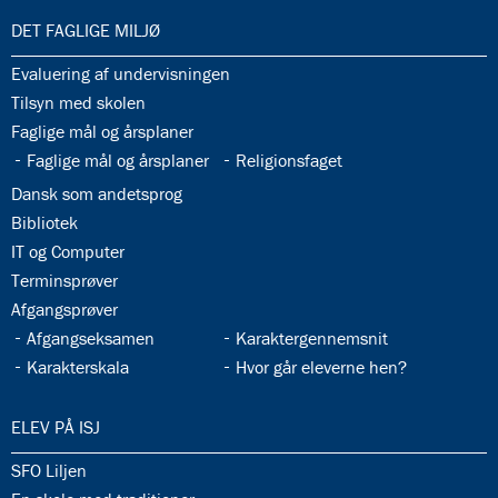
33.0:
DET FAGLIGE MILJØ
33.1:
Evaluering af undervisningen
33.2:
Tilsyn med skolen
33.3:
Faglige mål og årsplaner
33.4:
33.5:
Faglige mål og årsplaner
Religionsfaget
33.6:
Dansk som andetsprog
33.7:
Bibliotek
33.8:
IT og Computer
33.9:
Terminsprøver
33.10:
Afgangsprøver
33.11:
33.12:
Afgangseksamen
Karaktergennemsnit
33.13:
33.14:
Karakterskala
Hvor går eleverne hen?
34.0:
ELEV PÅ ISJ
34.1:
SFO Liljen