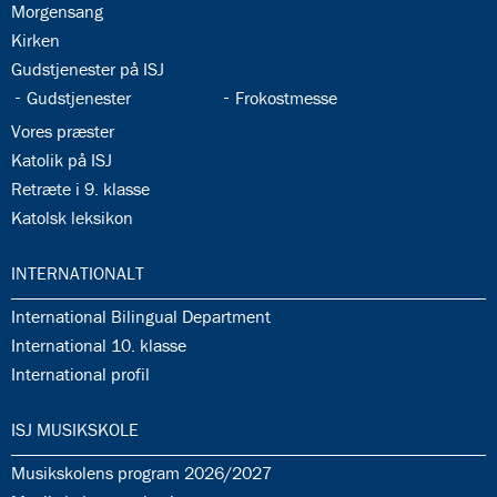
35.2:
Morgensang
35.3:
Kirken
35.4:
Gudstjenester på ISJ
35.5:
35.6:
Gudstjenester
Frokostmesse
35.7:
Vores præster
35.8:
Katolik på ISJ
35.9:
Retræte i 9. klasse
35.10:
Katolsk leksikon
36.0:
INTERNATIONALT
36.1:
International Bilingual Department
36.2:
International 10. klasse
36.3:
International profil
37.0:
ISJ MUSIKSKOLE
37.1:
Musikskolens program 2026/2027