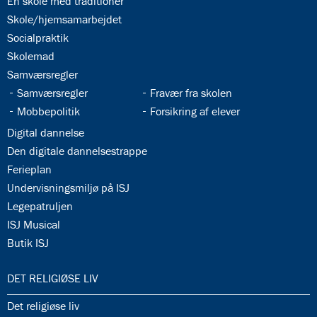
34.2:
En skole med traditioner
34.3:
Skole/hjemsamarbejdet
34.4:
Socialpraktik
34.5:
Skolemad
34.6:
Samværsregler
34.7:
34.8:
Samværsregler
Fravær fra skolen
34.9:
34.10:
Mobbepolitik
Forsikring af elever
34.11:
Digital dannelse
34.12:
Den digitale dannelsestrappe
34.13:
Ferieplan
34.14:
Undervisningsmiljø på ISJ
34.15:
Legepatruljen
34.16:
ISJ Musical
34.17:
Butik ISJ
35.0:
DET RELIGIØSE LIV
35.1:
Det religiøse liv