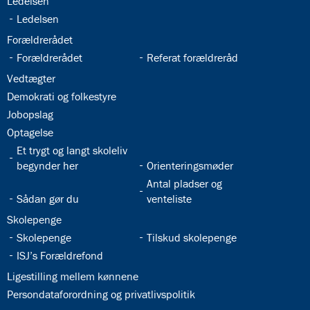
32.19:
Ledelsen
32.20:
Ledelsen
32.21:
Forældrerådet
32.22:
32.23:
Forældrerådet
Referat forældreråd
32.24:
Vedtægter
32.25:
Demokrati og folkestyre
32.26:
Jobopslag
32.27:
Optagelse
32.28:
Et trygt og langt skoleliv
32.29:
begynder her
Orienteringsmøder
32.31:
Antal pladser og
32.30:
Sådan gør du
venteliste
32.32:
Skolepenge
32.33:
32.34:
Skolepenge
Tilskud skolepenge
32.35:
ISJ’s Forældrefond
32.36:
Ligestilling mellem kønnene
32.37:
Persondataforordning og privatlivspolitik