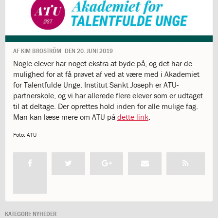
1.11:
10
days
of
giving
1.12:
Let
AF
KIM BROSTRÖM
DEN
20. JUNI 2019
it
Nogle elever har noget ekstra at byde på, og det har de
Grow
mulighed for at få prøvet af ved at være med i Akademiet
1.13:
Move
for Talentfulde Unge. Institut Sankt Joseph er ATU-
it!
partnerskole, og vi har allerede flere elever som er udtaget
1.14:
Ucycle
til at deltage. Der oprettes hold inden for alle mulige fag.
We
Man kan læse mere om ATU på
dette link
.
cycle
Recycle
Foto: ATU
1.15:
Historie
1.16:
Bombningen
af
Institut
Jeanne
d’Arc
1.17:
Markering
KATEGORI:
NYHEDER
af