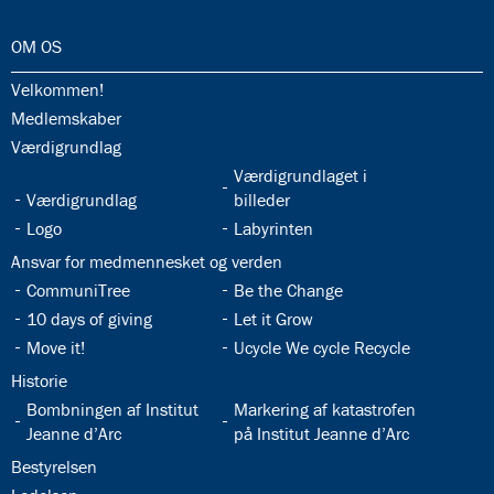
32.0:
OM OS
32.1:
Velkommen!
32.2:
Medlemskaber
32.3:
Værdigrundlag
32.5:
Værdigrundlaget i
32.4:
Værdigrundlag
billeder
32.6:
32.7:
Logo
Labyrinten
32.8:
Ansvar for medmennesket og verden
32.9:
32.10:
CommuniTree
Be the Change
32.11:
32.12:
10 days of giving
Let it Grow
32.13:
32.14:
Move it!
Ucycle We cycle Recycle
32.15:
Historie
32.16:
32.17:
Bombningen af Institut
Markering af katastrofen
Jeanne d’Arc
på Institut Jeanne d’Arc
32.18:
Bestyrelsen