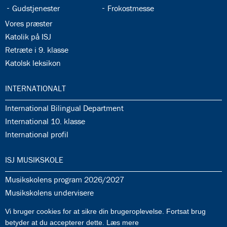
35.5:
35.6:
Gudstjenester
Frokostmesse
35.7:
Vores præster
35.8:
Katolik på ISJ
35.9:
Retræte i 9. klasse
35.10:
Katolsk leksikon
36.0:
INTERNATIONALT
36.1:
International Bilingual Department
36.2:
International 10. klasse
36.3:
International profil
37.0:
ISJ MUSIKSKOLE
37.1:
Musikskolens program 2026/2027
37.2:
Musikskolens undervisere
37.3:
Tilmeldingprocedure til musikskolen
Vi bruger cookies for at sikre din brugeroplevelse. Fortsat brug
37.4:
Generelle informationer & betingelser
betyder at du accepterer dette.
Læs mere