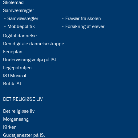
34.5:
Skolemad
34.6:
Samværsregler
34.7:
34.8:
Samværsregler
Fravær fra skolen
34.9:
34.10:
Mobbepolitik
Forsikring af elever
34.11:
Digital dannelse
34.12:
Den digitale dannelsestrappe
34.13:
Ferieplan
34.14:
Undervisningsmiljø på ISJ
34.15:
Legepatruljen
34.16:
ISJ Musical
34.17:
Butik ISJ
35.0:
DET RELIGIØSE LIV
35.1:
Det religiøse liv
35.2:
Morgensang
35.3:
Kirken
35.4:
Gudstjenester på ISJ