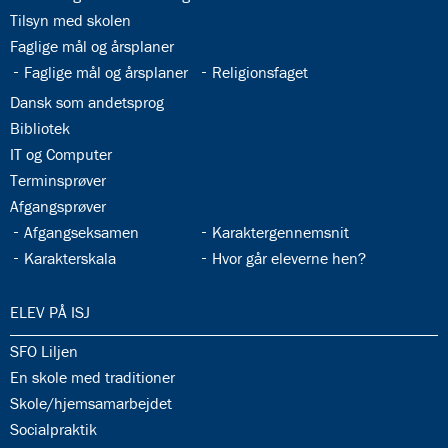
33.2:
Tilsyn med skolen
33.3:
Faglige mål og årsplaner
33.4:
33.5:
Faglige mål og årsplaner
Religionsfaget
33.6:
Dansk som andetsprog
33.7:
Bibliotek
33.8:
IT og Computer
33.9:
Terminsprøver
33.10:
Afgangsprøver
33.11:
33.12:
Afgangseksamen
Karaktergennemsnit
33.13:
33.14:
Karakterskala
Hvor går eleverne hen?
34.0:
ELEV PÅ ISJ
34.1:
SFO Liljen
34.2:
En skole med traditioner
34.3:
Skole/hjemsamarbejdet
34.4:
Socialpraktik