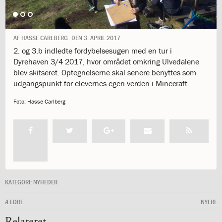
1.11:
10
days
of
giving
AF
HASSE CARLBERG
DEN
3. APRIL 2017
1.12:
Let
2. og 3.b indledte fordybelsesugen med en tur i
it
Dyrehaven 3/4 2017, hvor området omkring Ulvedalene
Grow
blev skitseret. Optegnelserne skal senere benyttes som
1.13:
Move
udgangspunkt for elevernes egen verden i Minecraft.
it!
1.14:
Ucycle
Foto: Hasse Carlberg
We
cycle
Recycle
1.15:
Historie
1.16:
Bombningen
af
Institut
KATEGORI:
NYHEDER
Jeanne
d’Arc
ÆLDRE
NYERE
1.17:
Markering
Relateret
af