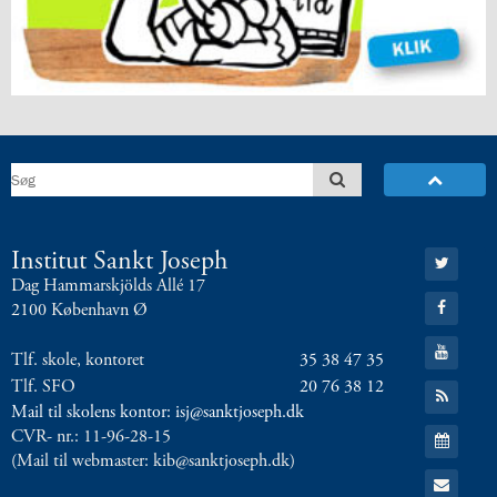
5.2:
International
10.
klasse
5.3:
International
profil
6.0:
ISJ
Musikskole
6.1:
Musikskolens
program
2026/2027
6.2:
Musikskolens
Gå
Institut Sankt Joseph
til:
undervisere
Dag Hammarskjölds Allé 17
Twitter
6.3:
Tilmeldingprocedure
Gå
2100 København Ø
til:
til
Facebook
Gå
musikskolen
Tlf. skole, kontoret
35 38 47 35
til:
6.4:
Generelle
YouTube
Tlf. SFO
20 76 38 12
Gå
informationer
til:
Mail til skolens kontor: isj@sanktjoseph.dk
&
RSS
Gå
CVR- nr.: 11-96-28-15
feed
betingelser
til:
(Mail til webmaster: kib@sanktjoseph.dk)
Kalender
Gå
7.0:
Kontakt
til: