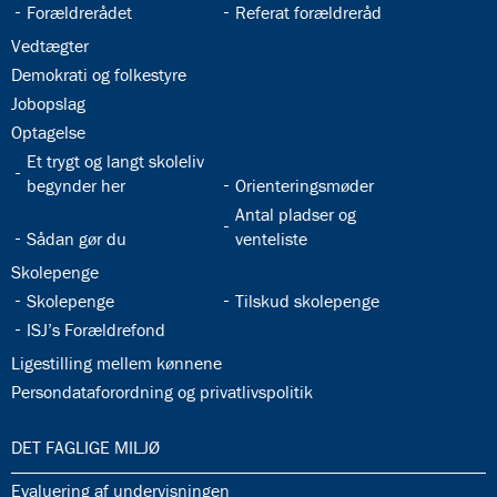
32.22:
32.23:
Forældrerådet
Referat forældreråd
32.24:
Vedtægter
32.25:
Demokrati og folkestyre
32.26:
Jobopslag
32.27:
Optagelse
32.28:
Et trygt og langt skoleliv
32.29:
begynder her
Orienteringsmøder
32.31:
Antal pladser og
32.30:
Sådan gør du
venteliste
32.32:
Skolepenge
32.33:
32.34:
Skolepenge
Tilskud skolepenge
32.35:
ISJ’s Forældrefond
32.36:
Ligestilling mellem kønnene
32.37:
Persondataforordning og privatlivspolitik
33.0:
DET FAGLIGE MILJØ
33.1:
Evaluering af undervisningen