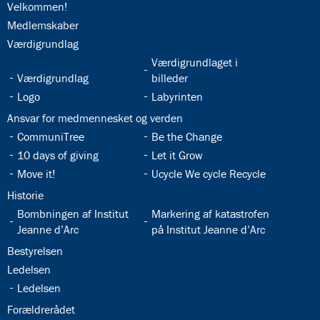
32.1:
Velkommen!
32.2:
Medlemskaber
32.3:
Værdigrundlag
32.5:
Værdigrundlaget i
32.4:
Værdigrundlag
billeder
32.6:
32.7:
Logo
Labyrinten
32.8:
Ansvar for medmennesket og verden
32.9:
32.10:
CommuniTree
Be the Change
32.11:
32.12:
10 days of giving
Let it Grow
32.13:
32.14:
Move it!
Ucycle We cycle Recycle
32.15:
Historie
32.16:
32.17:
Bombningen af Institut
Markering af katastrofen
Jeanne d’Arc
på Institut Jeanne d’Arc
32.18:
Bestyrelsen
32.19:
Ledelsen
32.20:
Ledelsen
32.21:
Forældrerådet