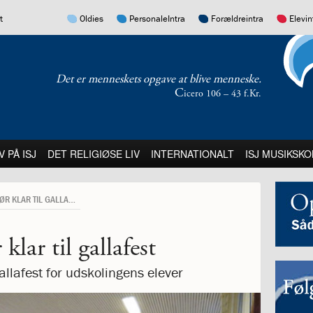
17.0:
16.0:
15.0:
14.0:
t
Oldies
PersonaleIntra
Forældreintra
Elevin
Det er menneskets opgave at blive menneske.
C
icero 106 – 43 f.Kr.
:
21.0:
22.0:
23.0:
V PÅ ISJ
DET RELIGIØSE LIV
INTERNATIONALT
ISJ MUSIKSKO
UDSKOLINGEN GØR KLAR TIL GALLAFEST
lar til gallafest
llafest for udskolingens elever