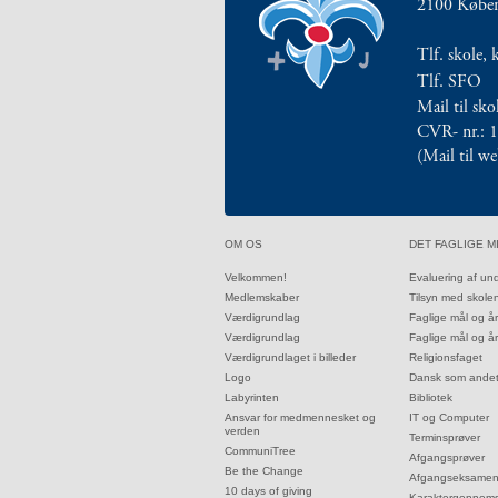
2100 Købe
årsplaner
2.5:
Religionsfaget
Tlf. skole, 
2.6:
Dansk
Tlf. SFO
som
Mail til sk
andetsprog
CVR- nr.: 
2.7:
Bibliotek
(Mail til w
2.8:
IT
og
Computer
2.9:
Terminsprøver
32.0:
33.0:
OM OS
DET FAGLIGE M
2.10:
Afgangsprøver
32.1:
33.1:
Velkommen!
Evaluering af un
2.11:
Afgangseksamen
32.2:
33.2:
Medlemskaber
Tilsyn med skole
2.12:
Karaktergennemsnit
32.3:
33.3:
Værdigrundlag
Faglige mål og å
2.13:
Karakterskala
32.4:
33.4:
Værdigrundlag
Faglige mål og å
2.14:
Hvor
32.5:
33.5:
Værdigrundlaget i billeder
Religionsfaget
32.6:
33.6:
går
Logo
Dansk som ande
32.7:
33.7:
Labyrinten
Bibliotek
eleverne
32.8:
33.8:
Ansvar for medmennesket og
IT og Computer
hen?
verden
33.9:
Terminsprøver
3.0:
32.9:
Elev
CommuniTree
33.10:
Afgangsprøver
32.10:
Be the Change
på
33.11:
Afgangseksame
32.11:
10 days of giving
33.12:
Karaktergennems