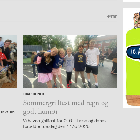
NYERE
TRADITIONER
12.
juni
Sommergrillfest med regn og
godt humør
 punktum
Vi havde grillfest for 0.-6. klasse og deres
forældre torsdag den 11/6 2026