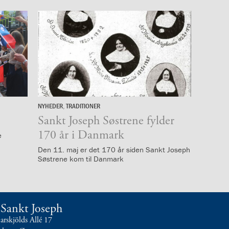
NYHEDER
,
TRADITIONER
10.
maj
Sankt Joseph Søstrene fylder
170 år i Danmark
e
Den 11. maj er det 170 år siden Sankt Joseph
Søstrene kom til Danmark
t Sankt Joseph
skjölds Allé 17