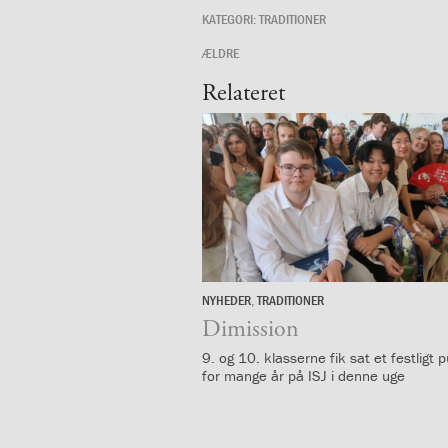
og
KATEGORI:
TRADITIONER
langt
skoleliv
ÆLDRE
begynder
Relateret
her
1.29:
Orienteringsmøder
1.30:
Sådan
gør
du
1.31:
Antal
pladser
og
venteliste
1.32:
Skolepenge
NYHEDER
,
TRADITIONER
25.
1.33:
Skolepenge
juni
Dimission
1.34:
Tilskud
9. og 10. klasserne fik sat et festligt
skolepenge
for mange år på ISJ i denne uge
1.35:
ISJ’s
Forældrefond
1.36:
Ligestilling