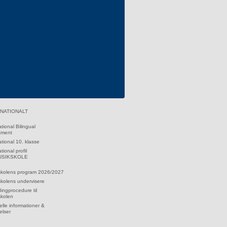
feed
RNATIONALT
ational Bilingual
tment
ational 10. klasse
tional profil
MUSIKSKOLE
skolens program 2026/2027
kolens undervisere
dingprocedure til
skolen
lle informationer &
elser