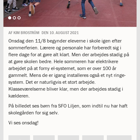
1.11:
10
days
of
giving
1.12:
Let
AF
KIM BROSTRÖM
DEN
10. AUGUST 2021
it
Onsdag den 11/8 begynder eleverne i skole igen efter
Grow
sommerferien. Lærere og personale har forberedt sig i
1.13:
Move
flere dage for at gøre alt klart. Men der arbejdes stadig på
it!
at gøre skolen bedre. Hele sommeren har elektrikere
1.14:
Ucycle
arbejdet på at forny el-systemet, som er over 100 år
We
gammelt. Mens de er igang installeres også et nyt ringe-
cycle
system. Det er naturligvis et stort arbejde.
Recycle
Klasseværelserne bliver klar, men der arbejdes stadig i
1.15:
Historie
kælderen.
1.16:
Bombningen
af
På billedet ses børn fra SFO Liljen, som indtil nu har haft
Institut
skolegården for sig selv.
Jeanne
Vi ses onsdag!
d’Arc
1.17:
Markering
af