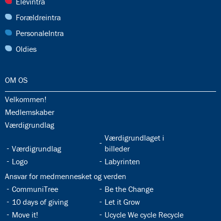
28.0:
Elevintra
29.0:
Forældreintra
30.0:
PersonaleIntra
31.0:
Oldies
32.0:
OM OS
32.1:
Velkommen!
32.2:
Medlemskaber
32.3:
Værdigrundlag
32.5:
Værdigrundlaget i
32.4:
Værdigrundlag
billeder
32.6:
32.7:
Logo
Labyrinten
32.8:
Ansvar for medmennesket og verden
32.9:
32.10:
CommuniTree
Be the Change
32.11:
32.12:
10 days of giving
Let it Grow
32.13:
32.14:
Move it!
Ucycle We cycle Recycle