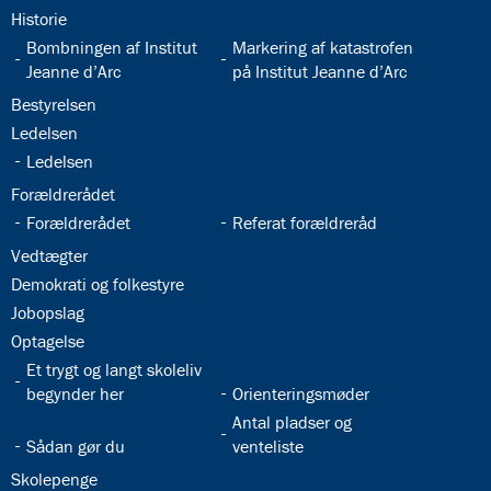
32.15:
Historie
32.16:
32.17:
Bombningen af Institut
Markering af katastrofen
Jeanne d’Arc
på Institut Jeanne d’Arc
32.18:
Bestyrelsen
32.19:
Ledelsen
32.20:
Ledelsen
32.21:
Forældrerådet
32.22:
32.23:
Forældrerådet
Referat forældreråd
32.24:
Vedtægter
32.25:
Demokrati og folkestyre
32.26:
Jobopslag
32.27:
Optagelse
32.28:
Et trygt og langt skoleliv
32.29:
begynder her
Orienteringsmøder
32.31:
Antal pladser og
32.30:
Sådan gør du
venteliste
32.32:
Skolepenge