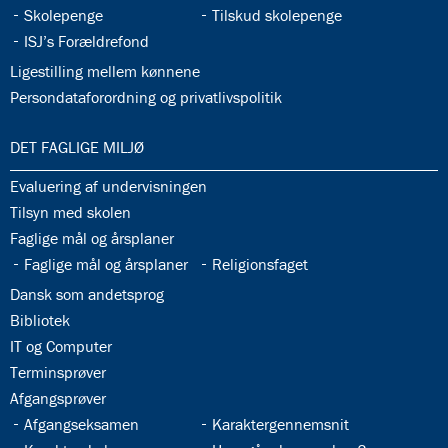
32.33:
32.34:
Skolepenge
Tilskud skolepenge
32.35:
ISJ’s Forældrefond
32.36:
Ligestilling mellem kønnene
32.37:
Persondataforordning og privatlivspolitik
33.0:
DET FAGLIGE MILJØ
33.1:
Evaluering af undervisningen
33.2:
Tilsyn med skolen
33.3:
Faglige mål og årsplaner
33.4:
33.5:
Faglige mål og årsplaner
Religionsfaget
33.6:
Dansk som andetsprog
33.7:
Bibliotek
33.8:
IT og Computer
33.9:
Terminsprøver
33.10:
Afgangsprøver
33.11:
33.12:
Afgangseksamen
Karaktergennemsnit