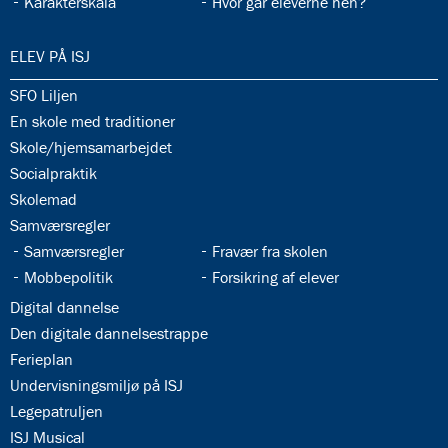
33.13:
33.14:
Karakterskala
Hvor går eleverne hen?
34.0:
ELEV PÅ ISJ
34.1:
SFO Liljen
34.2:
En skole med traditioner
34.3:
Skole/hjemsamarbejdet
34.4:
Socialpraktik
34.5:
Skolemad
34.6:
Samværsregler
34.7:
34.8:
Samværsregler
Fravær fra skolen
34.9:
34.10:
Mobbepolitik
Forsikring af elever
34.11:
Digital dannelse
34.12:
Den digitale dannelsestrappe
34.13:
Ferieplan
34.14:
Undervisningsmiljø på ISJ
34.15:
Legepatruljen
34.16:
ISJ Musical