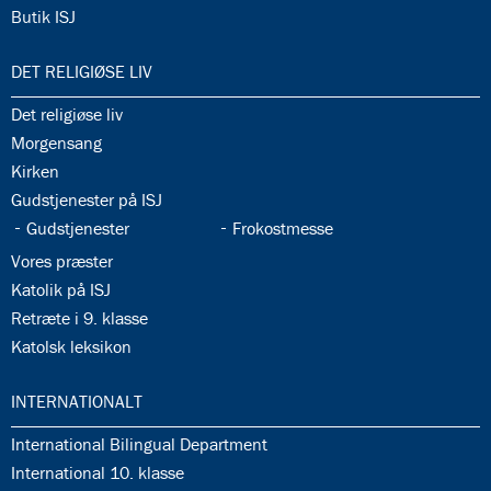
34.17:
Butik ISJ
35.0:
DET RELIGIØSE LIV
35.1:
Det religiøse liv
35.2:
Morgensang
35.3:
Kirken
35.4:
Gudstjenester på ISJ
35.5:
35.6:
Gudstjenester
Frokostmesse
35.7:
Vores præster
35.8:
Katolik på ISJ
35.9:
Retræte i 9. klasse
35.10:
Katolsk leksikon
36.0:
INTERNATIONALT
36.1:
International Bilingual Department
36.2:
International 10. klasse