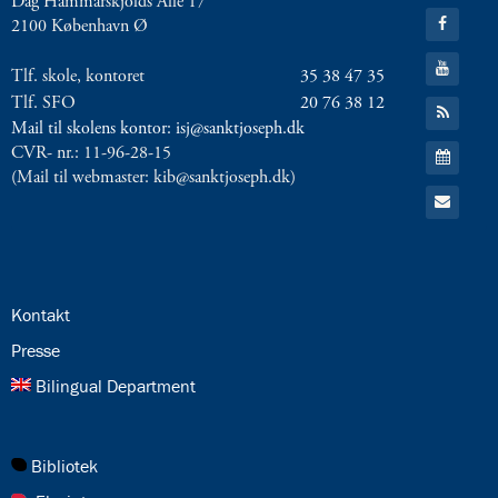
Dag Hammarskjölds Allé 17
8.0:
Twitter
Presse
Gå
2100 København Ø
9.0:
Bilingual
til:
Facebook
Department
Gå
Tlf. skole, kontoret
35 38 47 35
til:
Næste
YouTube
Tlf. SFO
20 76 38 12
Gå
indlæg:
til:
Mail til skolens kontor: isj@sanktjoseph.dk
RSS
Så
Gå
CVR- nr.: 11-96-28-15
feed
er
til:
(Mail til webmaster: kib@sanktjoseph.dk)
Kalender
vi
Gå
til:
i
Email
gang!
Forrige
indlæg:
Lærerne
forbereder
24.0:
Kontakt
sig
25.0:
Presse
26.0:
Bilingual Department
27.0:
Bibliotek