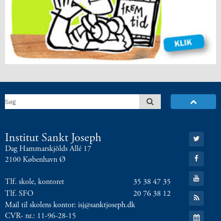
5.2:
International
10.
klasse
5.3:
International
profil
6.0:
ISJ
Musikskole
6.1:
Musikskolens
program
2026/2027
6.2:
Musikskolens
undervisere
6.3:
Tilmeldingprocedure
Gå
Institut Sankt Joseph
til:
til
Dag Hammarskjölds Allé 17
Twitter
musikskolen
Gå
2100 København Ø
til:
6.4:
Generelle
Facebook
Gå
informationer
Tlf. skole, kontoret
35 38 47 35
til:
&
YouTube
Tlf. SFO
20 76 38 12
Gå
betingelser
til:
Mail til skolens kontor: isj@sanktjoseph.dk
RSS
7.0:
Kontakt
Gå
CVR- nr.: 11-96-28-15
feed