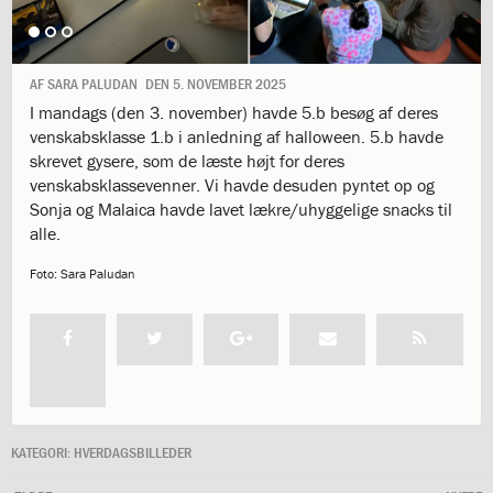
1.11:
10
days
of
giving
AF
SARA PALUDAN
DEN
5. NOVEMBER 2025
1.12:
Let
I mandags (den 3. november) havde 5.b besøg af deres
it
venskabsklasse 1.b i anledning af halloween. 5.b havde
Grow
skrevet gysere, som de læste højt for deres
1.13:
Move
venskabsklassevenner. Vi havde desuden pyntet op og
it!
Sonja og Malaica havde lavet lækre/uhyggelige snacks til
1.14:
Ucycle
alle.
We
cycle
Foto:
Sara Paludan
Recycle
1.15:
Historie
1.16:
Bombningen
af
Institut
Jeanne
d’Arc
KATEGORI:
HVERDAGSBILLEDER
1.17:
Markering
af