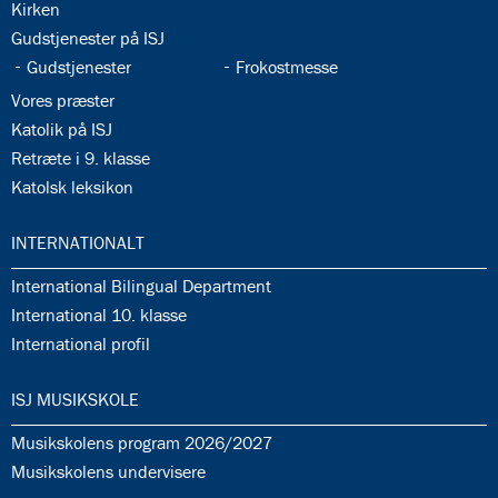
35.3:
Kirken
35.4:
Gudstjenester på ISJ
35.5:
35.6:
Gudstjenester
Frokostmesse
35.7:
Vores præster
35.8:
Katolik på ISJ
35.9:
Retræte i 9. klasse
35.10:
Katolsk leksikon
36.0:
INTERNATIONALT
36.1:
International Bilingual Department
36.2:
International 10. klasse
36.3:
International profil
37.0:
ISJ MUSIKSKOLE
37.1:
Musikskolens program 2026/2027
37.2:
Musikskolens undervisere