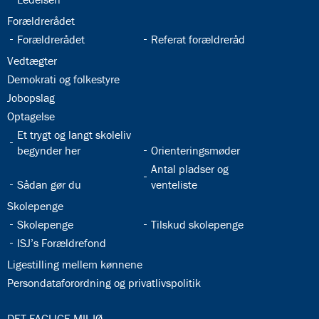
32.21:
Forældrerådet
32.22:
32.23:
Forældrerådet
Referat forældreråd
32.24:
Vedtægter
32.25:
Demokrati og folkestyre
32.26:
Jobopslag
32.27:
Optagelse
32.28:
Et trygt og langt skoleliv
32.29:
begynder her
Orienteringsmøder
32.31:
Antal pladser og
32.30:
Sådan gør du
venteliste
32.32:
Skolepenge
32.33:
32.34:
Skolepenge
Tilskud skolepenge
32.35:
ISJ’s Forældrefond
32.36:
Ligestilling mellem kønnene
32.37:
Persondataforordning og privatlivspolitik
33.0:
DET FAGLIGE MILJØ