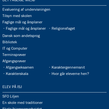
33.1:
Evaluering af undervisningen
33.2:
Tilsyn med skolen
33.3:
Faglige mål og årsplaner
33.4:
33.5:
Faglige mål og årsplaner
Religionsfaget
33.6:
Dansk som andetsprog
33.7:
Bibliotek
33.8:
IT og Computer
33.9:
Terminsprøver
33.10:
Afgangsprøver
33.11:
33.12:
Afgangseksamen
Karaktergennemsnit
33.13:
33.14:
Karakterskala
Hvor går eleverne hen?
34.0:
ELEV PÅ ISJ
34.1:
SFO Liljen
34.2:
En skole med traditioner
34.3:
Skole/hjemsamarbejdet