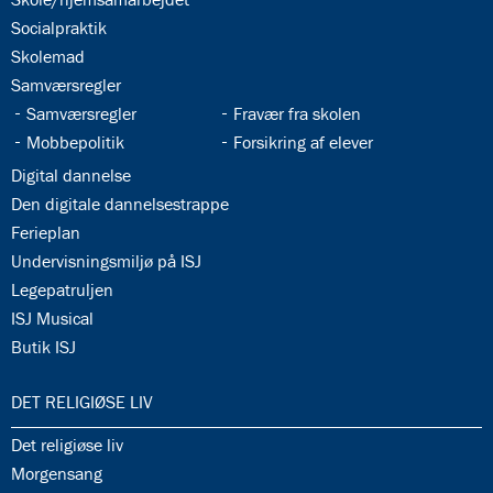
34.4:
Socialpraktik
34.5:
Skolemad
34.6:
Samværsregler
34.7:
34.8:
Samværsregler
Fravær fra skolen
34.9:
34.10:
Mobbepolitik
Forsikring af elever
34.11:
Digital dannelse
34.12:
Den digitale dannelsestrappe
34.13:
Ferieplan
34.14:
Undervisningsmiljø på ISJ
34.15:
Legepatruljen
34.16:
ISJ Musical
34.17:
Butik ISJ
35.0:
DET RELIGIØSE LIV
35.1:
Det religiøse liv
35.2:
Morgensang