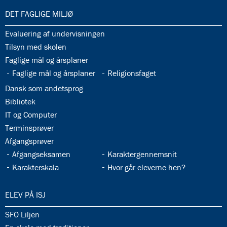
33.0:
DET FAGLIGE MILJØ
33.1:
Evaluering af undervisningen
33.2:
Tilsyn med skolen
33.3:
Faglige mål og årsplaner
33.4:
33.5:
Faglige mål og årsplaner
Religionsfaget
33.6:
Dansk som andetsprog
33.7:
Bibliotek
33.8:
IT og Computer
33.9:
Terminsprøver
33.10:
Afgangsprøver
33.11:
33.12:
Afgangseksamen
Karaktergennemsnit
33.13:
33.14:
Karakterskala
Hvor går eleverne hen?
34.0:
ELEV PÅ ISJ
34.1:
SFO Liljen