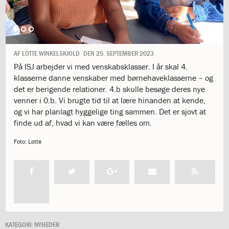
1.11:
10
days
of
giving
1.12:
Let
AF
LOTTE WINKELSKJOLD
DEN
25. SEPTEMBER 2023
it
På ISJ arbejder vi med venskabsklasser. I år skal 4.
Grow
klasserne danne venskaber med børnehaveklasserne – og
1.13:
Move
det er berigende relationer. 4.b skulle besøge deres nye
it!
venner i 0.b. Vi brugte tid til at lære hinanden at kende,
1.14:
Ucycle
og vi har planlagt hyggelige ting sammen. Det er sjovt at
We
finde ud af, hvad vi kan være fælles om.
cycle
Recycle
Foto: Lotte
1.15:
Historie
1.16:
Bombningen
af
Institut
Jeanne
d’Arc
1.17:
Markering
KATEGORI:
NYHEDER
af