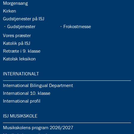
35.2:
Morgensang
35.3:
Kirken
35.4:
Gudstjenester på ISJ
35.5:
35.6:
Gudstjenester
Frokostmesse
35.7:
Vores præster
35.8:
Katolik på ISJ
35.9:
Retræte i 9. klasse
35.10:
Katolsk leksikon
36.0:
INTERNATIONALT
36.1:
International Bilingual Department
36.2:
International 10. klasse
36.3:
International profil
37.0:
ISJ MUSIKSKOLE
37.1:
Musikskolens program 2026/2027