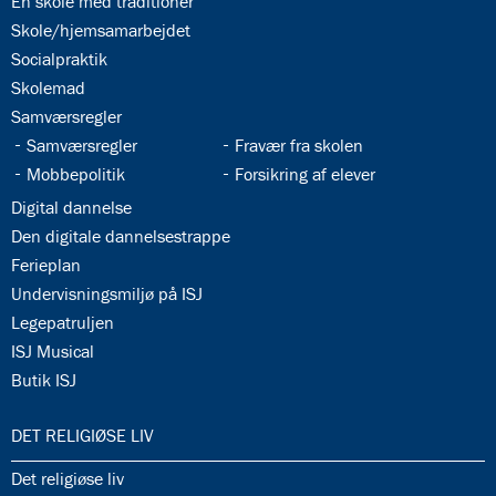
34.2:
En skole med traditioner
34.3:
Skole/hjemsamarbejdet
34.4:
Socialpraktik
34.5:
Skolemad
34.6:
Samværsregler
34.7:
34.8:
Samværsregler
Fravær fra skolen
34.9:
34.10:
Mobbepolitik
Forsikring af elever
34.11:
Digital dannelse
34.12:
Den digitale dannelsestrappe
34.13:
Ferieplan
34.14:
Undervisningsmiljø på ISJ
34.15:
Legepatruljen
34.16:
ISJ Musical
34.17:
Butik ISJ
35.0:
DET RELIGIØSE LIV
35.1:
Det religiøse liv