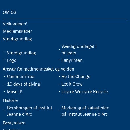
32.0:
OM OS
32.1:
Velkommen!
32.2:
Medlemskaber
32.3:
Værdigrundlag
32.5:
Værdigrundlaget i
32.4:
Værdigrundlag
billeder
32.6:
32.7:
Logo
Labyrinten
32.8:
Ansvar for medmennesket og verden
32.9:
32.10:
CommuniTree
Be the Change
32.11:
32.12:
10 days of giving
Let it Grow
32.13:
32.14:
Move it!
Ucycle We cycle Recycle
32.15:
Historie
32.16:
32.17:
Bombningen af Institut
Markering af katastrofen
Jeanne d’Arc
på Institut Jeanne d’Arc
32.18:
Bestyrelsen