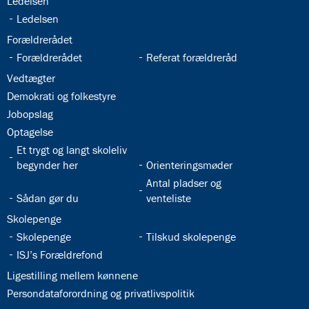
32.19:
Ledelsen
32.20:
Ledelsen
32.21:
Forældrerådet
32.22:
32.23:
Forældrerådet
Referat forældreråd
32.24:
Vedtægter
32.25:
Demokrati og folkestyre
32.26:
Jobopslag
32.27:
Optagelse
32.28:
Et trygt og langt skoleliv
32.29:
begynder her
Orienteringsmøder
32.31:
Antal pladser og
32.30:
Sådan gør du
venteliste
32.32:
Skolepenge
32.33:
32.34:
Skolepenge
Tilskud skolepenge
32.35:
ISJ’s Forældrefond
32.36:
Ligestilling mellem kønnene
32.37:
Persondataforordning og privatlivspolitik