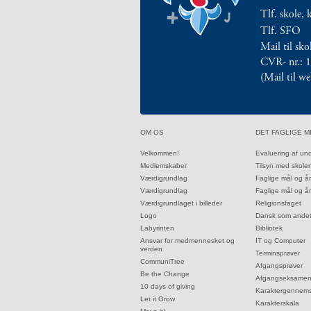
1.11:
10
Tlf. skole, 
days
Tlf. SFO
of
Mail til sk
giving
1.12:
CVR- nr.: 
Let
(Mail til w
it
Grow
1.13:
Move
it!
32.0:
33.0:
OM OS
DET FAGLIGE M
1.14:
Ucycle
We
32.1:
33.1:
Velkommen!
Evaluering af un
32.2:
33.2:
Medlemskaber
Tilsyn med skole
cycle
32.3:
33.3:
Værdigrundlag
Faglige mål og å
Recycle
32.4:
33.4:
Værdigrundlag
Faglige mål og å
1.15:
Historie
32.5:
33.5:
Værdigrundlaget i billeder
Religionsfaget
1.16:
Bombningen
32.6:
33.6:
Logo
Dansk som ande
af
32.7:
33.7:
Labyrinten
Bibliotek
32.8:
33.8:
Ansvar for medmennesket og
IT og Computer
Institut
verden
33.9:
Terminsprøver
Jeanne
32.9:
CommuniTree
33.10:
Afgangsprøver
d’Arc
32.10:
Be the Change
33.11:
Afgangseksame
32.11:
10 days of giving
1.17:
Markering
33.12:
Karaktergennems
32.12:
Let it Grow
33.13:
Karakterskala
af
32.13: