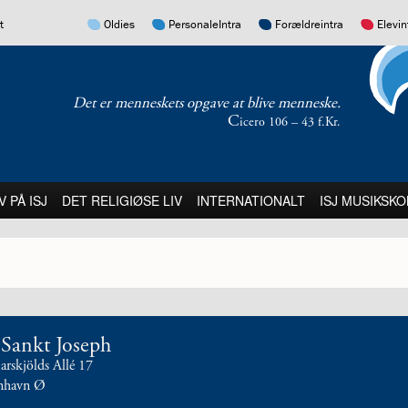
17.0:
16.0:
15.0:
14.0:
t
Oldies
PersonaleIntra
Forældreintra
Elevin
Det er menneskets opgave at blive menneske.
C
icero 106 – 43 f.Kr.
:
21.0:
22.0:
23.0:
V PÅ ISJ
DET RELIGIØSE LIV
INTERNATIONALT
ISJ MUSIKSKO
t Sankt Joseph
skjölds Allé 17
nhavn Ø