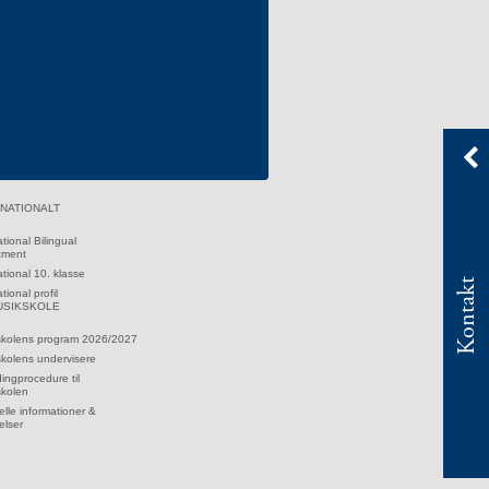
RNATIONALT
ational Bilingual
tment
ational 10. klasse
Kontakt
tional profil
MUSIKSKOLE
skolens program 2026/2027
kolens undervisere
dingprocedure til
skolen
lle informationer &
elser