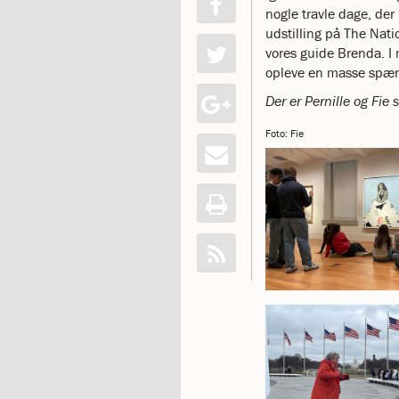
nogle travle dage, de
katastrofen
udstilling på The Nati
på
vores guide Brenda. I 
Institut
opleve en masse spæn
Jeanne
d’Arc
Der er Pernille og Fie
1.18:
Bestyrelsen
1.19:
Ledelsen
Foto: Fie
1.20:
Ledelsen
1.21:
Forældrerådet
1.22:
Forældrerådet
1.23:
Referat
forældreråd
1.24:
Vedtægter
1.25:
Demokrati
og
folkestyre
1.26:
Jobopslag
1.27:
Optagelse
1.28:
Et
trygt