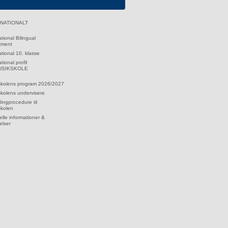
RNATIONALT
ational Bilingual
tment
ational 10. klasse
tional profil
MUSIKSKOLE
skolens program 2026/2027
kolens undervisere
dingprocedure til
skolen
lle informationer &
elser