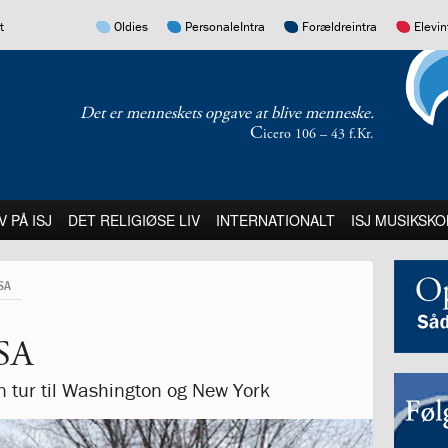
17.0:
16.0:
15.0:
14.0:
t
Oldies
PersonaleIntra
Forældreintra
Elevin
Det er menneskets opgave at blive menneske.
C
icero 106 – 43 f.Kr.
:
21.0:
22.0:
23.0:
V PÅ ISJ
DET RELIGIØSE LIV
INTERNATIONALT
ISJ MUSIKSKO
SA
USA
n tur til Washington og New York