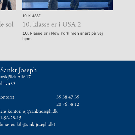
10. KLASSE
7.
e sol
februar
10. klasse er i USA 2
2024
10. klasse er i New York men snart på vej
hjem
t Sankt Joseph
skjölds Allé 17
nhavn Ø
kontoret
35 38 47 35
20 76 38 12
olens kontor: isj@sanktjoseph.dk
11-96-28-15
ebmaster: kib@sanktjoseph.dk)