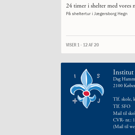
årsplaner
24 timer i shelter med vores n
2.5:
Religionsfaget
På sheltertur i Jægersborg Hegn
2.6:
Dansk
som
andetsprog
2.7:
Bibliotek
2.8:
IT
VISER 1 - 12 AF 20
og
Computer
2.9:
Terminsprøver
2.10:
Afgangsprøver
Institu
2.11:
Afgangseksamen
Dag Hammar
2.12:
Karaktergennemsnit
2100 Købe
2.13:
Karakterskala
2.14:
Hvor
Tlf. skole, 
går
Tlf. SFO
eleverne
Mail til sk
hen?
CVR- nr.: 
3.0:
Elev
(Mail til w
på