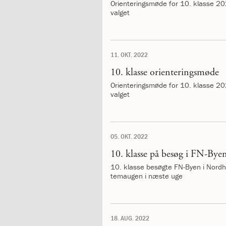
mellem
Orienteringsmøde for 10. klasse 202
kønnene
valget
1.37:
Persondataforordning
og
privatlivspolitik
11. OKT. 2022
2.0:
Det
faglige
10. klasse orienteringsmøde
miljø
Orienteringsmøde for 10. klasse 202
2.1:
Evaluering
valget
af
undervisningen
2.2:
Tilsyn
med
05. OKT. 2022
skolen
10. klasse på besøg i FN-Bye
2.3:
Faglige
mål
10. klasse besøgte FN-Byen i Nordh
temaugen i næste uge
og
årsplaner
2.4:
Faglige
mål
18. AUG. 2022
og