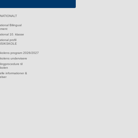
RNATIONALT
ational Bilingual
tment
ational 10. klasse
tional profil
MUSIKSKOLE
skolens program 2026/2027
kolens undervisere
dingprocedure til
skolen
lle informationer &
elser