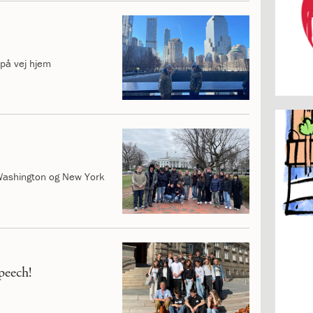
 på vej hjem
l Washington og New York
peech!