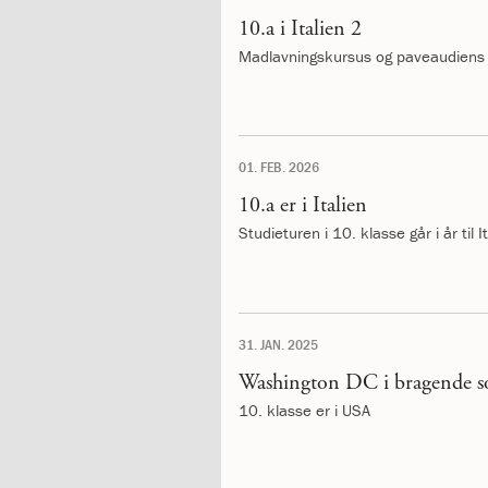
1.11:
10
days
10.a i Italien 2
of
Madlavningskursus og paveaudiens
giving
1.12:
Let
it
Grow
01. FEB. 2026
1.13:
Move
it!
10.a er i Italien
1.14:
Ucycle
Studieturen i 10. klasse går i år til I
We
cycle
Recycle
1.15:
Historie
1.16:
Bombningen
31. JAN. 2025
af
Washington DC i bragende s
Institut
Jeanne
10. klasse er i USA
d’Arc
1.17:
Markering
af