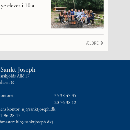
ye elever i 10.a
ÆLDRE
t Sankt Joseph
skjölds Allé 17
nhavn Ø
kontoret
35 38 47 35
20 76 38 12
olens kontor: isj@sanktjoseph.dk
11-96-28-15
ebmaster: kib@sanktjoseph.dk)