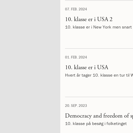
katastrofen
07. FEB. 2024
på
Institut
10. klasse er i USA 2
Jeanne
10. klasse er i New York men snart
d’Arc
1.18:
Bestyrelsen
1.19:
Ledelsen
1.20:
Ledelsen
1.21:
Forældrerådet
01. FEB. 2024
1.22:
Forældrerådet
10. klasse er i USA
1.23:
Referat
Hvert år tager 10. klasse en tur ti
forældreråd
1.24:
Vedtægter
1.25:
Demokrati
og
folkestyre
20. SEP. 2023
1.26:
Jobopslag
Democracy and freedom of s
1.27:
Optagelse
1.28:
Et
10. klasse på besøg i folketinget
trygt