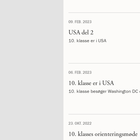
og
langt
skoleliv
09. FEB. 2023
begynder
her
USA del 2
1.29:
Orienteringsmøder
10. klasse er i USA
1.30:
Sådan
gør
du
1.31:
Antal
pladser
06. FEB. 2023
og
10. klasse er i USA
venteliste
10. klasse besøger Washington DC
1.32:
Skolepenge
1.33:
Skolepenge
1.34:
Tilskud
skolepenge
1.35:
ISJ’s
23. OKT. 2022
Forældrefond
1.36:
Ligestilling
10. klasses orienteringsmøde