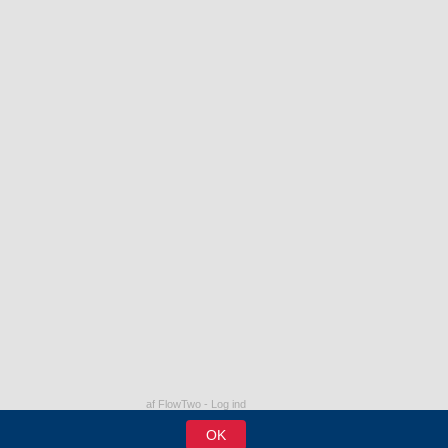
af FlowTwo
-
Log ind
OK