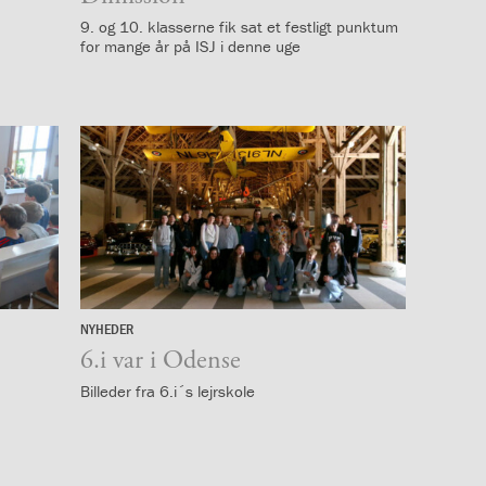
9. og 10. klasserne fik sat et festligt punktum
for mange år på ISJ i denne uge
NYHEDER
15.
juni
6.i var i Odense
Billeder fra 6.i´s lejrskole