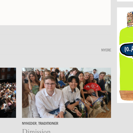
NYERE
NYHEDER
,
TRADITIONER
25.
juni
Dimission