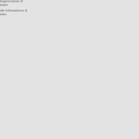
dingprocedure til
skolen
lle informationer &
elser