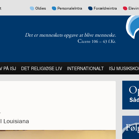
17.0:
16.0:
15.0:
14.0:
t
Oldies
PersonaleIntra
Forældreintra
Elevin
Det er menneskets opgave at blive menneske.
C
icero 106 – 43 f.Kr.
:
21.0:
22.0:
23.0:
V PÅ ISJ
DET RELIGIØSE LIV
INTERNATIONALT
ISJ MUSIKSKO
a
il Louisiana