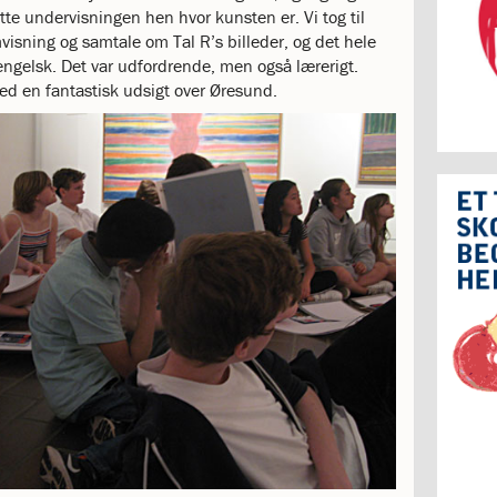
ytte undervisningen hen hvor kunsten er. Vi tog til
visning og samtale om Tal R’s billeder, og det hele
 engelsk. Det var udfordrende, men også lærerigt.
ed en fantastisk udsigt over Øresund.