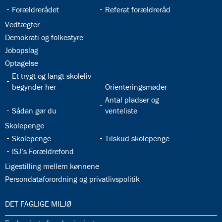
32.22:
32.23:
Forældrerådet
Referat forældreråd
32.24:
Vedtægter
32.25:
Demokrati og folkestyre
32.26:
Jobopslag
32.27:
Optagelse
32.28:
Et trygt og langt skoleliv
32.29:
begynder her
Orienteringsmøder
32.31:
Antal pladser og
32.30:
Sådan gør du
venteliste
32.32:
Skolepenge
32.33:
32.34:
Skolepenge
Tilskud skolepenge
32.35:
ISJ’s Forældrefond
32.36:
Ligestilling mellem kønnene
32.37:
Persondataforordning og privatlivspolitik
33.0:
DET FAGLIGE MILJØ