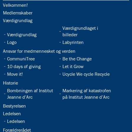
32.1:
Velkommen!
32.2:
Medlemskaber
32.3:
Værdigrundlag
32.5:
Værdigrundlaget i
32.4:
Værdigrundlag
billeder
32.6:
32.7:
Logo
Labyrinten
32.8:
Ansvar for medmennesket og verden
32.9:
32.10:
CommuniTree
Be the Change
32.11:
32.12:
10 days of giving
Let it Grow
32.13:
32.14:
Move it!
Ucycle We cycle Recycle
32.15:
Historie
32.16:
32.17:
Bombningen af Institut
Markering af katastrofen
Jeanne d’Arc
på Institut Jeanne d’Arc
32.18:
Bestyrelsen
32.19:
Ledelsen
32.20:
Ledelsen
32.21:
Forældrerådet