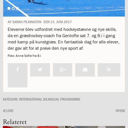
1.11:
10
days
of
giving
AF
SARAH PILKINGTON
DEN
21. JUNI 2017
1.12:
Let
Eleverne blev udfordret med hockeystævne og nye skills,
it
da en græshockey-coach fra Gentofte sat 7. og 8.i i gang
Grow
med kamp på kunstgræs. En fantastisk dag for alle elever,
1.13:
Move
der gav alt for at prøve den nye sport af.
it!
Foto:
Anne Sofie fra 8.i
1.14:
Ucycle
We
cycle
Recycle
1.15:
Historie
1.16:
Bombningen
af
KATEGORI:
INTERNATIONAL BILINGUAL PROGRAMME
Institut
Jeanne
ÆLDRE
NYERE
d’Arc
1.17:
Markering
Relateret
af