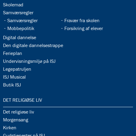
34.5:
Skolemad
34.6:
Samværsregler
34.7:
34.8:
Samværsregler
Fravær fra skolen
34.9:
34.10:
Mobbepolitik
Forsikring af elever
34.11:
Digital dannelse
34.12:
Den digitale dannelsestrappe
34.13:
Ferieplan
34.14:
Undervisningsmiljø på ISJ
34.15:
Legepatruljen
34.16:
ISJ Musical
34.17:
Butik ISJ
35.0:
DET RELIGIØSE LIV
35.1:
Det religiøse liv
35.2:
Morgensang
35.3:
Kirken
35.4:
Gudstjenester på ISJ