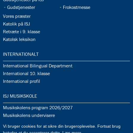
35.5:
35.6:
Gudstjenester
Frokostmesse
35.7:
Vores præster
35.8:
Katolik på ISJ
35.9:
Retræte i 9. klasse
35.10:
Katolsk leksikon
36.0:
INTERNATIONALT
36.1:
International Bilingual Department
36.2:
International 10. klasse
36.3:
International profil
37.0:
ISJ MUSIKSKOLE
37.1:
Musikskolens program 2026/2027
37.2:
Musikskolens undervisere
37.3:
Tilmeldingprocedure til musikskolen
Vi bruger cookies for at sikre din brugeroplevelse. Fortsat brug
37.4:
Generelle informationer & betingelser
betyder at du accepterer dette.
Læs mere