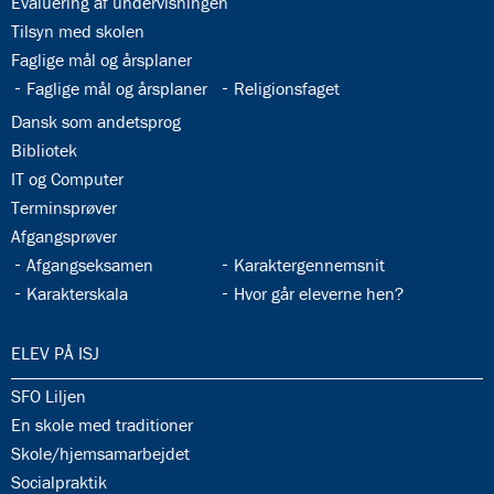
33.1:
Evaluering af undervisningen
33.2:
Tilsyn med skolen
33.3:
Faglige mål og årsplaner
33.4:
33.5:
Faglige mål og årsplaner
Religionsfaget
33.6:
Dansk som andetsprog
33.7:
Bibliotek
33.8:
IT og Computer
33.9:
Terminsprøver
33.10:
Afgangsprøver
33.11:
33.12:
Afgangseksamen
Karaktergennemsnit
33.13:
33.14:
Karakterskala
Hvor går eleverne hen?
34.0:
ELEV PÅ ISJ
34.1:
SFO Liljen
34.2:
En skole med traditioner
34.3:
Skole/hjemsamarbejdet
34.4:
Socialpraktik