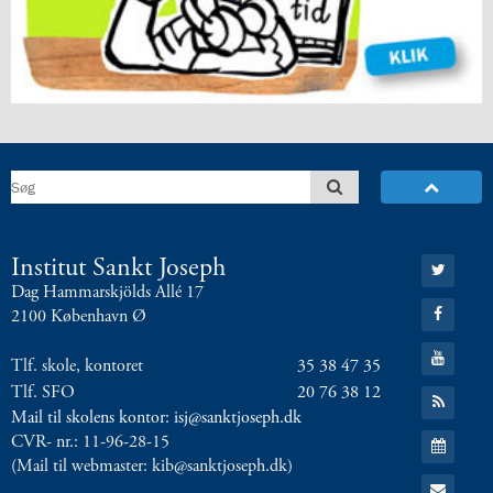
5.2:
International
10.
klasse
5.3:
International
profil
6.0:
ISJ
Musikskole
6.1:
Musikskolens
program
2026/2027
6.2:
Musikskolens
Gå
Institut Sankt Joseph
undervisere
til:
Dag Hammarskjölds Allé 17
6.3:
Tilmeldingprocedure
Twitter
Gå
2100 København Ø
til
til:
Facebook
musikskolen
Gå
Tlf. skole, kontoret
35 38 47 35
6.4:
til:
Generelle
YouTube
informationer
Tlf. SFO
20 76 38 12
Gå
til:
&
Mail til skolens kontor: isj@sanktjoseph.dk
RSS
Gå
betingelser
CVR- nr.: 11-96-28-15
feed
til:
(Mail til webmaster: kib@sanktjoseph.dk)
Kalender
7.0:
Kontakt
Gå