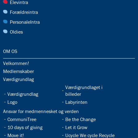
28.0:
Elevintra
29.0:
Forældreintra
30.0:
PersonaleIntra
31.0:
Oldies
32.0:
OM OS
32.1:
Velkommen!
32.2:
Medlemskaber
32.3:
Værdigrundlag
32.5:
Værdigrundlaget i
32.4:
Værdigrundlag
billeder
32.6:
32.7:
Logo
Labyrinten
32.8:
Ansvar for medmennesket og verden
32.9:
32.10:
CommuniTree
Be the Change
32.11:
32.12:
10 days of giving
Let it Grow
32.13:
32.14:
Move it!
Ucycle We cycle Recycle