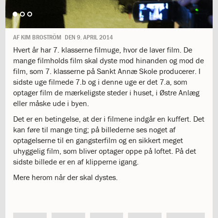
1.11:
10
days
of
giving
AF
KIM BROSTRÖM
DEN
9. APRIL 2014
1.12:
Let
Hvert år har 7. klasserne filmuge, hvor de laver film. De
it
mange filmholds film skal dyste mod hinanden og mod de
Grow
film, som 7. klasserne på Sankt Annæ Skole producerer. I
1.13:
Move
sidste uge filmede 7.b og i denne uge er det 7.a, som
it!
optager film de mærkeligste steder i huset, i Østre Anlæg
1.14:
Ucycle
eller måske ude i byen.
We
Det er en betingelse, at der i filmene indgår en kuffert. Det
cycle
kan føre til mange ting; på billederne ses noget af
Recycle
1.15:
optagelserne til en gangsterfilm og en sikkert meget
Historie
1.16:
uhyggelig film, som bliver optager oppe på loftet. På det
Bombningen
sidste billede er en af klipperne igang.
af
Institut
Mere herom når der skal dystes.
Jeanne
d’Arc
1.17:
Markering
af