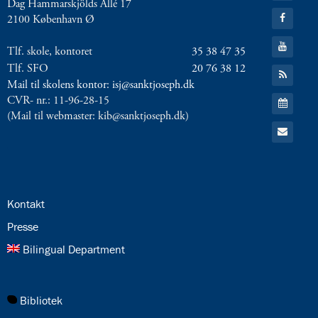
8.0:
Dag Hammarskjölds Allé 17
Presse
Twitter
Gå
9.0:
2100 København Ø
Bilingual
til:
Facebook
Department
Gå
Tlf. skole, kontoret
35 38 47 35
til:
Næste
YouTube
Tlf. SFO
20 76 38 12
Gå
indlæg:
til:
Mail til skolens kontor: isj@sanktjoseph.dk
Sidste
RSS
Gå
CVR- nr.: 11-96-28-15
feed
frokostmesse
til:
(Mail til webmaster: kib@sanktjoseph.dk)
Kalender
inden
Gå
Påske
Forrige
til:
Email
indlæg:
Da
Danmark
mistede
24.0:
Kontakt
Norge
25.0:
Presse
26.0:
Bilingual Department
27.0:
Bibliotek