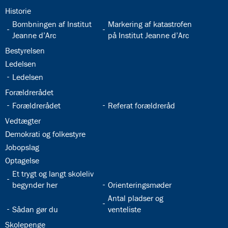
32.15:
Historie
32.16:
32.17:
Bombningen af Institut
Markering af katastrofen
Jeanne d’Arc
på Institut Jeanne d’Arc
32.18:
Bestyrelsen
32.19:
Ledelsen
32.20:
Ledelsen
32.21:
Forældrerådet
32.22:
32.23:
Forældrerådet
Referat forældreråd
32.24:
Vedtægter
32.25:
Demokrati og folkestyre
32.26:
Jobopslag
32.27:
Optagelse
32.28:
Et trygt og langt skoleliv
32.29:
begynder her
Orienteringsmøder
32.31:
Antal pladser og
32.30:
Sådan gør du
venteliste
32.32:
Skolepenge