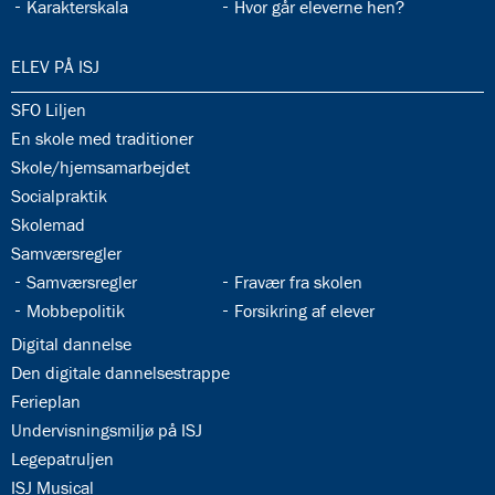
33.13:
33.14:
Karakterskala
Hvor går eleverne hen?
34.0:
ELEV PÅ ISJ
34.1:
SFO Liljen
34.2:
En skole med traditioner
34.3:
Skole/hjemsamarbejdet
34.4:
Socialpraktik
34.5:
Skolemad
34.6:
Samværsregler
34.7:
34.8:
Samværsregler
Fravær fra skolen
34.9:
34.10:
Mobbepolitik
Forsikring af elever
34.11:
Digital dannelse
34.12:
Den digitale dannelsestrappe
34.13:
Ferieplan
34.14:
Undervisningsmiljø på ISJ
34.15:
Legepatruljen
34.16:
ISJ Musical