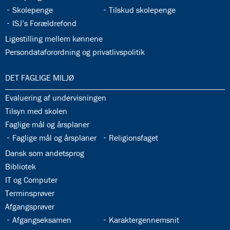
32.33:
32.34:
Skolepenge
Tilskud skolepenge
32.35:
ISJ’s Forældrefond
32.36:
Ligestilling mellem kønnene
32.37:
Persondataforordning og privatlivspolitik
33.0:
DET FAGLIGE MILJØ
33.1:
Evaluering af undervisningen
33.2:
Tilsyn med skolen
33.3:
Faglige mål og årsplaner
33.4:
33.5:
Faglige mål og årsplaner
Religionsfaget
33.6:
Dansk som andetsprog
33.7:
Bibliotek
33.8:
IT og Computer
33.9:
Terminsprøver
33.10:
Afgangsprøver
33.11:
33.12:
Afgangseksamen
Karaktergennemsnit