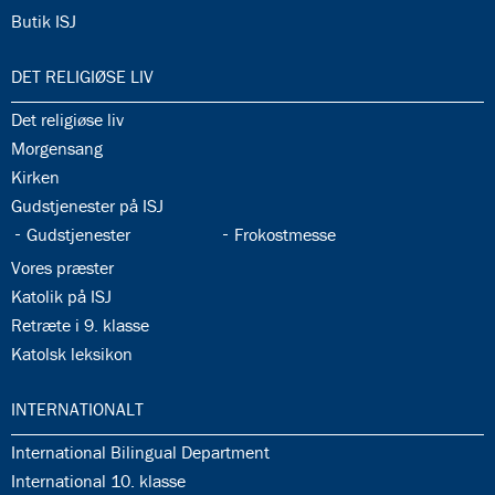
34.17:
Butik ISJ
35.0:
DET RELIGIØSE LIV
35.1:
Det religiøse liv
35.2:
Morgensang
35.3:
Kirken
35.4:
Gudstjenester på ISJ
35.5:
35.6:
Gudstjenester
Frokostmesse
35.7:
Vores præster
35.8:
Katolik på ISJ
35.9:
Retræte i 9. klasse
35.10:
Katolsk leksikon
36.0:
INTERNATIONALT
36.1:
International Bilingual Department
36.2:
International 10. klasse