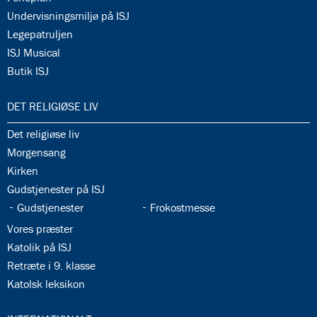
34.14:
Undervisningsmiljø på ISJ
34.15:
Legepatruljen
34.16:
ISJ Musical
34.17:
Butik ISJ
35.0:
DET RELIGIØSE LIV
35.1:
Det religiøse liv
35.2:
Morgensang
35.3:
Kirken
35.4:
Gudstjenester på ISJ
35.5:
35.6:
Gudstjenester
Frokostmesse
35.7:
Vores præster
35.8:
Katolik på ISJ
35.9:
Retræte i 9. klasse
35.10:
Katolsk leksikon