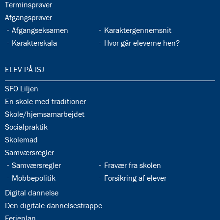
33.9:
Terminsprøver
33.10:
Afgangsprøver
33.11:
33.12:
Afgangseksamen
Karaktergennemsnit
33.13:
33.14:
Karakterskala
Hvor går eleverne hen?
34.0:
ELEV PÅ ISJ
34.1:
SFO Liljen
34.2:
En skole med traditioner
34.3:
Skole/hjemsamarbejdet
34.4:
Socialpraktik
34.5:
Skolemad
34.6:
Samværsregler
34.7:
34.8:
Samværsregler
Fravær fra skolen
34.9:
34.10:
Mobbepolitik
Forsikring af elever
34.11:
Digital dannelse
34.12:
Den digitale dannelsestrappe
34.13:
Ferieplan