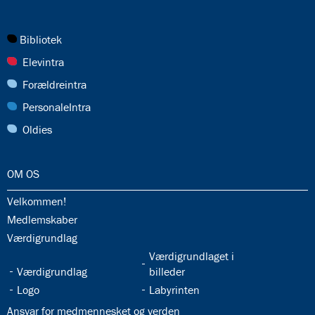
27.0:
Bibliotek
28.0:
Elevintra
29.0:
Forældreintra
30.0:
PersonaleIntra
31.0:
Oldies
32.0:
OM OS
32.1:
Velkommen!
32.2:
Medlemskaber
32.3:
Værdigrundlag
32.5:
Værdigrundlaget i
32.4:
Værdigrundlag
billeder
32.6:
32.7:
Logo
Labyrinten
32.8:
Ansvar for medmennesket og verden