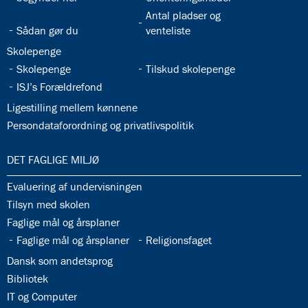
32.31:
Antal pladser og
32.30:
Sådan gør du
venteliste
32.32:
Skolepenge
32.33:
32.34:
Skolepenge
Tilskud skolepenge
32.35:
ISJ’s Forældrefond
32.36:
Ligestilling mellem kønnene
32.37:
Persondataforordning og privatlivspolitik
33.0:
DET FAGLIGE MILJØ
33.1:
Evaluering af undervisningen
33.2:
Tilsyn med skolen
33.3:
Faglige mål og årsplaner
33.4:
33.5:
Faglige mål og årsplaner
Religionsfaget
33.6:
Dansk som andetsprog
33.7:
Bibliotek
33.8:
IT og Computer