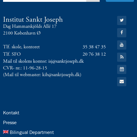
8.0:
Presse
9.0:
Bilingual
Department
Gå
Institut Sankt Joseph
til:
Næste
Dag Hammarskjölds Allé 17
Twitter
Gå
indlæg:
2100 København Ø
til:
Forberedelser
Facebook
Gå
til
Tlf. skole, kontoret
35 38 47 35
til:
vores
YouTube
Tlf. SFO
20 76 38 12
Gå
Bilingual
til:
Mail til skolens kontor: isj@sanktjoseph.dk
RSS
Department
Forrige
Gå
CVR- nr.: 11-96-28-15
feed
til:
indlæg:
(Mail til webmaster: kib@sanktjoseph.dk)
Kalender
7.
Gå
til:
klasse
Email
i
filmdyst
24.0:
Kontakt
25.0:
Presse
26.0:
Bilingual Department