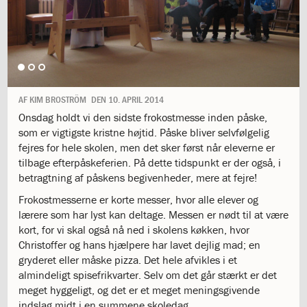
1.11:
10
days
of
giving
1.12:
Let
it
Grow
AF
KIM BROSTRÖM
DEN
10. APRIL 2014
1.13:
Move
Onsdag holdt vi den sidste frokostmesse inden påske,
it!
som er vigtigste kristne højtid. Påske bliver selvfølgelig
1.14:
Ucycle
fejres for hele skolen, men det sker først når eleverne er
We
tilbage efterpåskeferien. På dette tidspunkt er der også, i
cycle
betragtning af påskens begivenheder, mere at fejre!
Recycle
1.15:
Historie
Frokostmesserne er korte messer, hvor alle elever og
1.16:
Bombningen
lærere som har lyst kan deltage. Messen er nødt til at være
af
kort, for vi skal også nå ned i skolens køkken, hvor
Institut
Christoffer og hans hjælpere har lavet dejlig mad; en
Jeanne
gryderet eller måske pizza. Det hele afvikles i et
d’Arc
almindeligt spisefrikvarter. Selv om det går stærkt er det
1.17:
Markering
meget hyggeligt, og det er et meget meningsgivende
af
indslag midt i en summene skoledag.