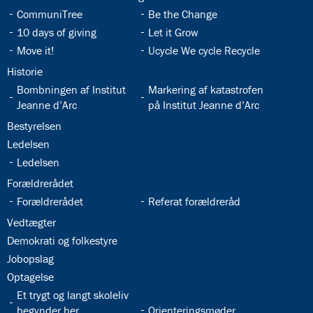
32.9:
32.10:
CommuniTree
Be the Change
32.11:
32.12:
10 days of giving
Let it Grow
32.13:
32.14:
Move it!
Ucycle We cycle Recycle
32.15:
Historie
32.16:
32.17:
Bombningen af Institut
Markering af katastrofen
Jeanne d’Arc
på Institut Jeanne d’Arc
32.18:
Bestyrelsen
32.19:
Ledelsen
32.20:
Ledelsen
32.21:
Forældrerådet
32.22:
32.23:
Forældrerådet
Referat forældreråd
32.24:
Vedtægter
32.25:
Demokrati og folkestyre
32.26:
Jobopslag
32.27:
Optagelse
32.28:
Et trygt og langt skoleliv
32.29:
begynder her
Orienteringsmøder