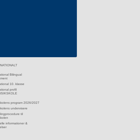
RNATIONALT
ational Bilingual
tment
ational 10. klasse
tional profil
MUSIKSKOLE
skolens program 2026/2027
kolens undervisere
dingprocedure til
skolen
lle informationer &
elser