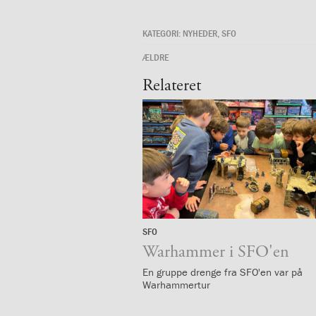
og
langt
KATEGORI:
NYHEDER
,
SFO
skoleliv
begynder
ÆLDRE
her
Relateret
1.29:
Orienteringsmøder
1.30:
Sådan
gør
du
1.31:
Antal
pladser
og
venteliste
1.32:
Skolepenge
1.33:
Skolepenge
SFO
24.
1.34:
Tilskud
juni
Warhammer i SFO'en
skolepenge
1.35:
ISJ’s
En gruppe drenge fra SFO'en var på
Warhammertur
Forældrefond
1.36:
Ligestilling