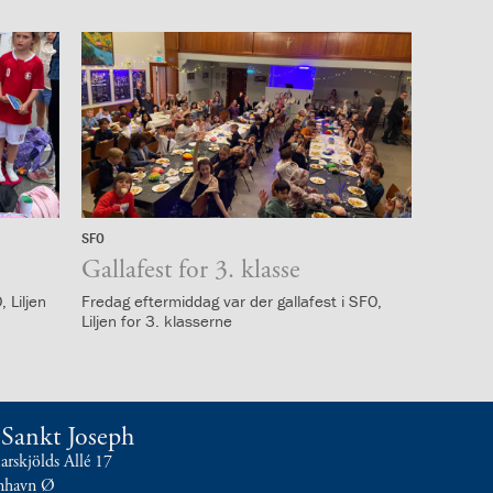
SFO
18.
april
Gallafest for 3. klasse
2023
 Liljen
Fredag eftermiddag var der gallafest i SFO,
Liljen for 3. klasserne
t Sankt Joseph
skjölds Allé 17
nhavn Ø