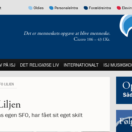
17.0:
16.0:
15.0:
14.0:
t
Oldies
PersonaleIntra
Forældreintra
Elevin
Det er menneskets opgave at blive menneske.
C
icero 106 – 43 f.Kr.
:
21.0:
22.0:
23.0:
V PÅ ISJ
DET RELIGIØSE LIV
INTERNATIONALT
ISJ MUSIKSKO
SFO LILJEN
Liljen
hs egen SFO, har fået sit eget skilt