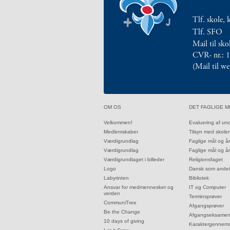
årsplaner
2.5:
Religionsfaget
Tlf. skole, 
2.6:
Dansk
Tlf. SFO
som
Mail til sk
andetsprog
CVR- nr.: 
2.7:
Bibliotek
(Mail til w
2.8:
IT
og
Computer
2.9:
Terminsprøver
32.0:
33.0:
OM OS
DET FAGLIGE M
2.10:
Afgangsprøver
32.1:
33.1:
Velkommen!
Evaluering af un
2.11:
Afgangseksamen
32.2:
33.2:
Medlemskaber
Tilsyn med skole
2.12:
Karaktergennemsnit
32.3:
33.3:
Værdigrundlag
Faglige mål og å
32.4:
33.4:
Værdigrundlag
Faglige mål og å
2.13:
Karakterskala
32.5:
33.5:
Værdigrundlaget i billeder
Religionsfaget
2.14:
Hvor
32.6:
33.6:
Logo
Dansk som ande
går
32.7:
33.7:
Labyrinten
Bibliotek
eleverne
32.8:
33.8:
Ansvar for medmennesket og
IT og Computer
verden
33.9:
Terminsprøver
hen?
32.9:
CommuniTree
33.10:
Afgangsprøver
3.0:
Elev
32.10:
Be the Change
33.11:
Afgangseksame
på
32.11:
10 days of giving
33.12:
Karaktergennems
32.12: