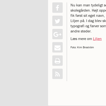
katastrofen
Nu kan man tydeligt se
på
skolegården. Højt oppe
Institut
fik først sit eget navn
Jeanne
Liljen på. I dag blev s
d’Arc
typografi og farver so
1.18:
Bestyrelsen
andre steder.
1.19:
Ledelsen
Læs mere om
Liljen
1.20:
Ledelsen
1.21:
Forældrerådet
Foto: Kim Broström
1.22:
Forældrerådet
1.23:
Referat
forældreråd
1.24:
Vedtægter
1.25:
Demokrati
og
folkestyre
1.26:
Jobopslag
1.27:
Optagelse
1.28:
Et
trygt