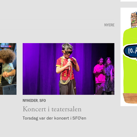
NYERE
NYHEDER
,
SFO
18.
april
Koncert i teatersalen
Torsdag var der koncert i SFO'en