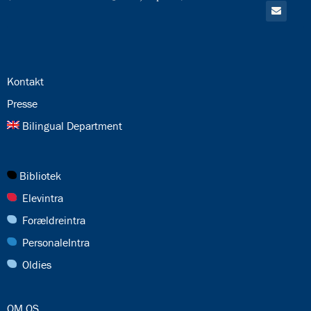
Gå
til:
Email
24.0:
Kontakt
25.0:
Presse
26.0:
Bilingual Department
27.0:
Bibliotek
28.0:
Elevintra
29.0:
Forældreintra
30.0:
PersonaleIntra
31.0:
Oldies
32.0:
OM OS