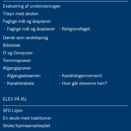
33.1:
Evaluering af undervisningen
33.2:
Tilsyn med skolen
33.3:
Faglige mål og årsplaner
33.4:
33.5:
Faglige mål og årsplaner
Religionsfaget
33.6:
Dansk som andetsprog
33.7:
Bibliotek
33.8:
IT og Computer
33.9:
Terminsprøver
33.10:
Afgangsprøver
33.11:
33.12:
Afgangseksamen
Karaktergennemsnit
33.13:
33.14:
Karakterskala
Hvor går eleverne hen?
34.0:
ELEV PÅ ISJ
34.1:
SFO Liljen
34.2:
En skole med traditioner
34.3:
Skole/hjemsamarbejdet