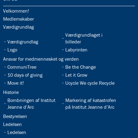
32.1:
Velkommen!
32.2:
Medlemskaber
32.3:
Værdigrundlag
32.5:
Værdigrundlaget i
32.4:
Værdigrundlag
billeder
32.6:
32.7:
Logo
Labyrinten
32.8:
Ansvar for medmennesket og verden
32.9:
32.10:
CommuniTree
Be the Change
32.11:
32.12:
10 days of giving
Let it Grow
32.13:
32.14:
Move it!
Ucycle We cycle Recycle
32.15:
Historie
32.16:
32.17:
Bombningen af Institut
Markering af katastrofen
Jeanne d’Arc
på Institut Jeanne d’Arc
32.18:
Bestyrelsen
32.19:
Ledelsen
32.20:
Ledelsen