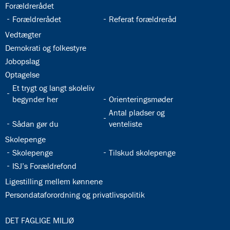
32.21:
Forældrerådet
32.22:
32.23:
Forældrerådet
Referat forældreråd
32.24:
Vedtægter
32.25:
Demokrati og folkestyre
32.26:
Jobopslag
32.27:
Optagelse
32.28:
Et trygt og langt skoleliv
32.29:
begynder her
Orienteringsmøder
32.31:
Antal pladser og
32.30:
Sådan gør du
venteliste
32.32:
Skolepenge
32.33:
32.34:
Skolepenge
Tilskud skolepenge
32.35:
ISJ’s Forældrefond
32.36:
Ligestilling mellem kønnene
32.37:
Persondataforordning og privatlivspolitik
33.0:
DET FAGLIGE MILJØ