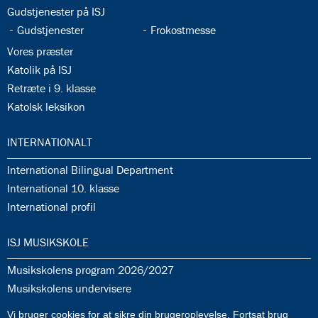
35.4:
Gudstjenester på ISJ
35.5:
35.6:
Gudstjenester
Frokostmesse
35.7:
Vores præster
35.8:
Katolik på ISJ
35.9:
Retræte i 9. klasse
35.10:
Katolsk leksikon
36.0:
INTERNATIONALT
36.1:
International Bilingual Department
36.2:
International 10. klasse
36.3:
International profil
37.0:
ISJ MUSIKSKOLE
37.1:
Musikskolens program 2026/2027
37.2:
Musikskolens undervisere
37.3:
Tilmeldingprocedure til musikskolen
Vi bruger cookies for at sikre din brugeroplevelse. Fortsat brug