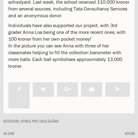
schoolyard. Last week, the school received 110,000 kroner
katastrofen
from several sources, including Tata Consultancy Services
på
and an anonymous donor.
Institut
Individuals have also supported our project, with 3rd
Jeanne
grader Anna Loa being one of the more recent ones, with
d’Arc
1.18:
100 kroner from her own pocket money!
Bestyrelsen
1.19:
In the picture you can see Anna with three of her
Ledelsen
1.20:
classmates helping to fill the collection barometer with
Ledelsen
1.21:
more balls. Each ball symbolises approximately 13,000
Forældrerådet
1.22:
kroner.
Forældrerådet
1.23:
Referat
forældreråd
1.24:
Vedtægter
1.25:
Demokrati
og
folkestyre
1.26:
Jobopslag
1.27:
Optagelse
KATEGORI:
VORES NYE SKOLEGÅRD
1.28:
Et
ÆLDRE
trygt
NYERE