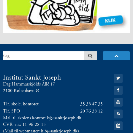
8.0:
Presse
9.0:
Bilingual
Department
Næste
indlæg:
Elever
fra
4.
og
5.
klasse
Gå
Institut Sankt Joseph
vandt
til:
i
Dag Hammarskjölds Allé 17
Twitter
Gå
rugbystævne
Forrige
2100 København Ø
til:
indlæg:
Facebook
Gå
Venskabsklassen
Tlf. skole, kontoret
35 38 47 35
til:
YouTube
kom
Tlf. SFO
20 76 38 12
Gå
på
til:
Mail til skolens kontor: isj@sanktjoseph.dk
RSS
besøg
Gå
CVR- nr.: 11-96-28-15
feed
til:
(Mail til webmaster: kib@sanktjoseph.dk)
Kalender