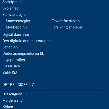
34.4:
Socialpraktik
34.5:
Skolemad
34.6:
Samværsregler
34.7:
34.8:
Samværsregler
Fravær fra skolen
34.9:
34.10:
Mobbepolitik
Forsikring af elever
34.11:
Digital dannelse
34.12:
Den digitale dannelsestrappe
34.13:
Ferieplan
34.14:
Undervisningsmiljø på ISJ
34.15:
Legepatruljen
34.16:
ISJ Musical
34.17:
Butik ISJ
35.0:
DET RELIGIØSE LIV
35.1:
Det religiøse liv
35.2:
Morgensang
35.3:
Kirken