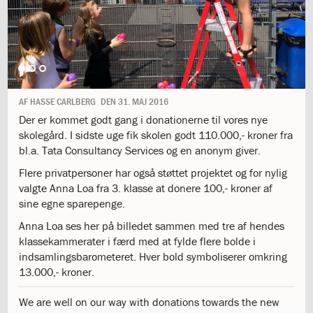
1.11:
10
days
of
giving
1.12:
Let
it
Grow
AF
HASSE CARLBERG
DEN
31. MAJ 2016
1.13:
Move
Der er kommet godt gang i donationerne til vores nye
it!
skolegård. I sidste uge fik skolen godt 110.000,- kroner fra
1.14:
Ucycle
bl.a. Tata Consultancy Services og en anonym giver.
We
cycle
Flere privatpersoner har også støttet projektet og for nylig
Recycle
valgte Anna Loa fra 3. klasse at donere 100,- kroner af
1.15:
Historie
sine egne sparepenge.
1.16:
Bombningen
Anna Loa ses her på billedet sammen med tre af hendes
af
klassekammerater i færd med at fylde flere bolde i
Institut
indsamlingsbarometeret. Hver bold symboliserer omkring
Jeanne
13.000,- kroner.
d’Arc
1.17:
Markering
We are well on our way with donations towards the new
af