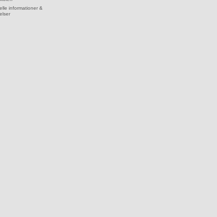
lle informationer &
elser