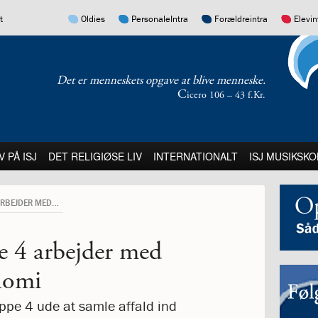
17.0:
16.0:
15.0:
14.0:
t
Oldies
PersonaleIntra
Forældreintra
Elevin
Det er menneskets opgave at blive menneske.
C
icero 106 – 43 f.Kr.
:
21.0:
22.0:
23.0:
V PÅ ISJ
DET RELIGIØSE LIV
INTERNATIONALT
ISJ MUSIKSKO
MOVE IT!: GRUPPE 4 ARBEJDER MED BÆREDYGTIG ØKONOMI
e 4 arbejder med
nomi
uppe 4 ude at samle affald ind