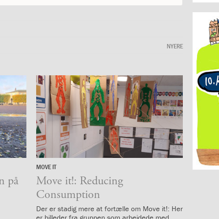
NYERE
MOVE IT
19.
en på
oktober
Move it!: Reducing
2019
Consumption
Der er stadig mere at fortælle om Move it!: Her
er billeder fra gruppen som arbejdede med