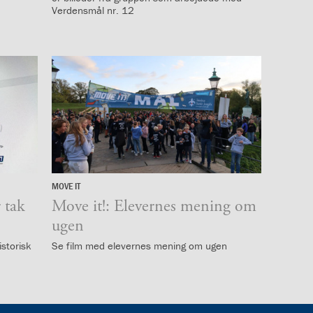
Verdensmål nr. 12
MOVE IT
12.
 tak
oktober
Move it!: Elevernes mening om
2019
ugen
istorisk
Se film med elevernes mening om ugen