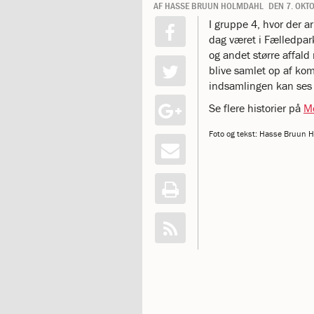
AF
HASSE BRUUN HOLMDAHL
DEN
7. OKT
katastrofen
I gruppe 4, hvor der a
på
dag været i Fælledpar
Institut
og andet større affald
Jeanne
blive samlet op af ko
d’Arc
indsamlingen kan ses 
1.18:
Bestyrelsen
1.19:
Ledelsen
Se flere historier på
Mo
1.20:
Ledelsen
1.21:
Forældrerådet
Foto og tekst: Hasse Bruun 
1.22:
Forældrerådet
1.23:
Referat
forældreråd
1.24:
Vedtægter
1.25:
Demokrati
og
folkestyre
1.26:
Jobopslag
1.27:
Optagelse
1.28:
Et
trygt