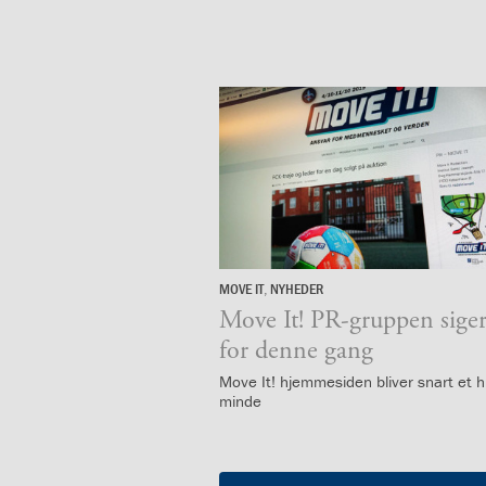
mellem
kønnene
1.37:
Persondataforordning
og
privatlivspolitik
2.0:
Det
faglige
miljø
2.1:
Evaluering
af
undervisningen
2.2:
Tilsyn
med
MOVE IT
,
NYHEDER
12.
skolen
oktober
Move It! PR-gruppen siger
2.3:
Faglige
2019
for denne gang
mål
og
Move It! hjemmesiden bliver snart et h
minde
årsplaner
2.4:
Faglige
mål
og