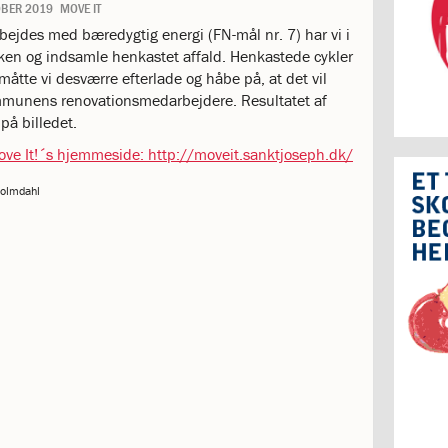
OBER 2019
MOVE IT
rbejdes med bæredygtig energi (FN-mål nr. 7) har vi i
ken og indsamle henkastet affald. Henkastede cykler
 måtte vi desværre efterlade og håbe på, at det vil
mmunens renovationsmedarbejdere. Resultatet af
på billedet.
ve It!´s hjemmeside: http://moveit.sanktjoseph.dk/
Holmdahl