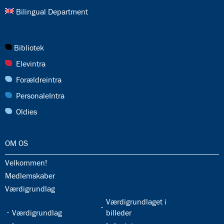
AFLYST
26.0:
Bilingual Department
27.0:
Bibliotek
28.0:
Elevintra
29.0:
Forældreintra
30.0:
PersonaleIntra
31.0:
Oldies
32.0:
OM OS
32.1:
Velkommen!
32.2:
Medlemskaber
32.3:
Værdigrundlag
32.5:
Værdigrundlaget i
32.4:
Værdigrundlag
billeder