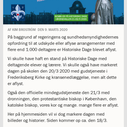
1.11:
10
days
of
giving
1.12:
Let
AF
KIM BROSTRÖM
DEN
9. MARTS 2020
it
På baggrund af regeringens og sundhedsmyndighedernes
Grow
opfordring til at udskyde eller aflyse arrangementer med
1.13:
Move
flere end 1.000 deltagere er Historiske Dage blevet aflyst.
it!
1.14:
Ucycle
Vi skulle have haft en stand på Historiske Dage med
We
deltagende elever og lærere. Vi skulle også have markeret
cycle
dagen på skolen den 20/3 2020 med gudstjeneste i
Recycle
Frederiksberg Kirke og kransenedlæggelse, men alt dette
1.15:
Historie
er aflyst.
1.16:
Bombningen
Også den officielle mindegudstjeneste den 21/3 med
af
dronningen, den protestantiske biskop i København, den
Institut
katolske biskop, vores kor og mange. mange flere er aflyst.
Jeanne
d’Arc
Her på hjemmesiden vil vi dog markere dagen med
1.17:
Markering
billeder og historier. Siden kommer op ca. den 18/3.
af