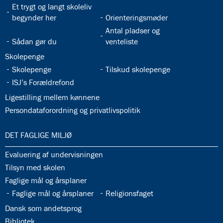
32.28:
Et trygt og langt skoleliv
32.29:
begynder her
Orienteringsmøder
32.31:
Antal pladser og
32.30:
Sådan gør du
venteliste
32.32:
Skolepenge
32.33:
32.34:
Skolepenge
Tilskud skolepenge
32.35:
ISJ’s Forældrefond
32.36:
Ligestilling mellem kønnene
32.37:
Persondataforordning og privatlivspolitik
33.0:
DET FAGLIGE MILJØ
33.1:
Evaluering af undervisningen
33.2:
Tilsyn med skolen
33.3:
Faglige mål og årsplaner
33.4:
33.5:
Faglige mål og årsplaner
Religionsfaget
33.6:
Dansk som andetsprog
33.7:
Bibliotek