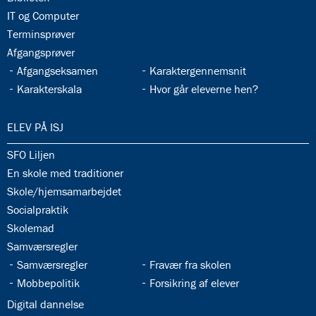
33.8:
IT og Computer
33.9:
Terminsprøver
33.10:
Afgangsprøver
33.11:
33.12:
Afgangseksamen
Karaktergennemsnit
33.13:
33.14:
Karakterskala
Hvor går eleverne hen?
34.0:
ELEV PÅ ISJ
34.1:
SFO Liljen
34.2:
En skole med traditioner
34.3:
Skole/hjemsamarbejdet
34.4:
Socialpraktik
34.5:
Skolemad
34.6:
Samværsregler
34.7:
34.8:
Samværsregler
Fravær fra skolen
34.9:
34.10:
Mobbepolitik
Forsikring af elever
34.11:
Digital dannelse