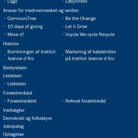
32.6:
32.7:
Logo
Labyrinten
32.8:
Ansvar for medmennesket og verden
32.9:
32.10:
CommuniTree
Be the Change
32.11:
32.12:
10 days of giving
Let it Grow
32.13:
32.14:
Move it!
Ucycle We cycle Recycle
32.15:
Historie
32.16:
32.17:
Bombningen af Institut
Markering af katastrofen
Jeanne d’Arc
på Institut Jeanne d’Arc
32.18:
Bestyrelsen
32.19:
Ledelsen
32.20:
Ledelsen
32.21:
Forældrerådet
32.22:
32.23:
Forældrerådet
Referat forældreråd
32.24:
Vedtægter
32.25:
Demokrati og folkestyre
32.26:
Jobopslag
32.27:
Optagelse