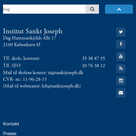
8.0:
Presse
9.0:
Bilingual
Department
Næste
Gå
Institut Sankt Joseph
indlæg:
til:
Dag Hammarskjölds Allé 17
Diskofest
Twitter
Gå
2100 København Ø
på
til:
Facebook
fredag
Gå
den
Tlf. skole, kontoret
35 38 47 35
til:
YouTube
13/3
Tlf. SFO
20 76 38 12
Gå
til:
2020
Mail til skolens kontor: isj@sanktjoseph.dk
RSS
Gå
AFLYST
Forrige
CVR- nr.: 11-96-28-15
feed
til:
indlæg:
(Mail til webmaster: kib@sanktjoseph.dk)
Kalender
Gå
Skolens
til:
kor
Email
skal
synge
fra
24.0:
Kontakt
Shellhusets
tag
25.0:
Presse