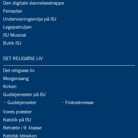
34.12:
Den digitale dannelsestrappe
34.13:
Ferieplan
34.14:
Undervisningsmiljø på ISJ
34.15:
Legepatruljen
34.16:
ISJ Musical
34.17:
Butik ISJ
35.0:
DET RELIGIØSE LIV
35.1:
Det religiøse liv
35.2:
Morgensang
35.3:
Kirken
35.4:
Gudstjenester på ISJ
35.5:
35.6:
Gudstjenester
Frokostmesse
35.7:
Vores præster
35.8:
Katolik på ISJ
35.9:
Retræte i 9. klasse
35.10:
Katolsk leksikon