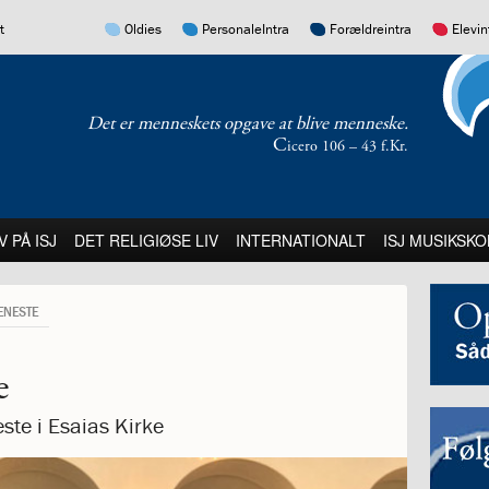
17.0:
16.0:
15.0:
14.0:
t
Oldies
PersonaleIntra
Forældreintra
Elevin
Det er menneskets opgave at blive menneske.
C
icero 106 – 43 f.Kr.
:
21.0:
22.0:
23.0:
V PÅ ISJ
DET RELIGIØSE LIV
INTERNATIONALT
ISJ MUSIKSKO
ENESTE
e
este i Esaias Kirke