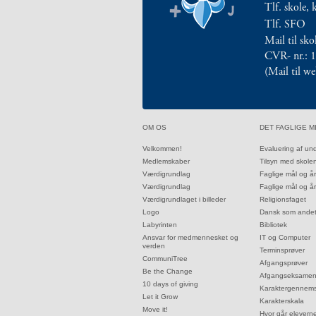
Tlf. skole, 
årsplaner
Tlf. SFO
2.5:
Religionsfaget
2.6:
Mail til sk
Dansk
CVR- nr.: 
som
(Mail til w
andetsprog
2.7:
Bibliotek
2.8:
IT
og
32.0:
33.0:
OM OS
DET FAGLIGE M
Computer
2.9:
Terminsprøver
32.1:
33.1:
Velkommen!
Evaluering af un
32.2:
33.2:
2.10:
Medlemskaber
Tilsyn med skole
Afgangsprøver
32.3:
33.3:
Værdigrundlag
Faglige mål og å
2.11:
Afgangseksamen
32.4:
33.4:
Værdigrundlag
Faglige mål og å
2.12:
Karaktergennemsnit
32.5:
33.5:
Værdigrundlaget i billeder
Religionsfaget
2.13:
Karakterskala
32.6:
33.6:
Logo
Dansk som ande
2.14:
Hvor
32.7:
33.7:
Labyrinten
Bibliotek
32.8:
33.8:
Ansvar for medmennesket og
IT og Computer
går
verden
33.9:
Terminsprøver
eleverne
32.9:
CommuniTree
33.10:
Afgangsprøver
hen?
32.10:
Be the Change
33.11:
Afgangseksame
32.11:
10 days of giving
3.0:
Elev
33.12:
Karaktergennems
32.12:
Let it Grow
33.13:
Karakterskala
på
32.13:
Move it!
33.14:
Hvor går elevern