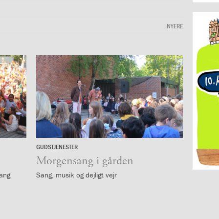
NYERE
GUDSTJENESTER
19.
maj
Morgensang i gården
sang
Sang, musik og dejligt vejr