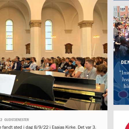
22
GUDSTJENESTER
 fandt sted i dag 8/9/22 i Esaias Kirke. Det var 3.