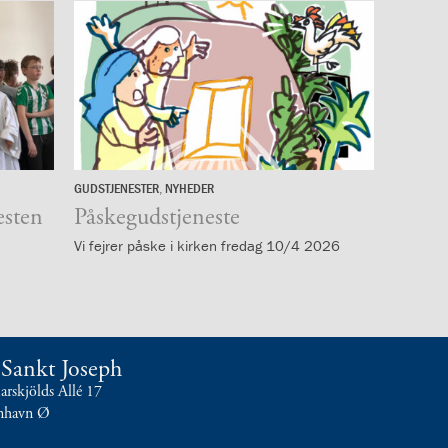
GUDSTJENESTER
,
NYHEDER
9.
esten
april
Påskegudstjeneste
Vi fejrer påske i kirken fredag 10/4 2026
t Sankt Joseph
skjölds Allé 17
nhavn Ø