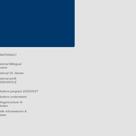
RNATIONALT
ational Bilingual
tment
ational 10. klasse
tional profil
MUSIKSKOLE
skolens program 2026/2027
kolens undervisere
dingprocedure til
skolen
lle informationer &
elser