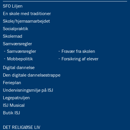
34.1:
SFO Liljen
34.2:
En skole med traditioner
34.3:
Skole/hjemsamarbejdet
34.4:
Socialpraktik
34.5:
Skolemad
34.6:
Samværsregler
34.7:
34.8:
Samværsregler
Fravær fra skolen
34.9:
34.10:
Mobbepolitik
Forsikring af elever
34.11:
Digital dannelse
34.12:
Den digitale dannelsestrappe
34.13:
Ferieplan
34.14:
Undervisningsmiljø på ISJ
34.15:
Legepatruljen
34.16:
ISJ Musical
34.17:
Butik ISJ
35.0:
DET RELIGIØSE LIV