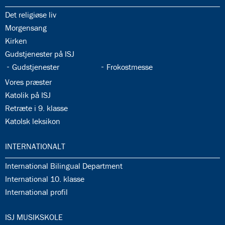
35.1:
Det religiøse liv
35.2:
Morgensang
35.3:
Kirken
35.4:
Gudstjenester på ISJ
35.5:
35.6:
Gudstjenester
Frokostmesse
35.7:
Vores præster
35.8:
Katolik på ISJ
35.9:
Retræte i 9. klasse
35.10:
Katolsk leksikon
36.0:
INTERNATIONALT
36.1:
International Bilingual Department
36.2:
International 10. klasse
36.3:
International profil
37.0:
ISJ MUSIKSKOLE