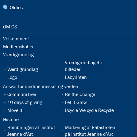
31.0:
Oldies
32.0:
OM OS
32.1:
Velkommen!
32.2:
Medlemskaber
32.3:
Værdigrundlag
32.5:
Værdigrundlaget i
32.4:
Værdigrundlag
billeder
32.6:
32.7:
Logo
Labyrinten
32.8:
Ansvar for medmennesket og verden
32.9:
32.10:
CommuniTree
Be the Change
32.11:
32.12:
10 days of giving
Let it Grow
32.13:
32.14:
Move it!
Ucycle We cycle Recycle
32.15:
Historie
32.16:
32.17:
Bombningen af Institut
Markering af katastrofen
Jeanne d’Arc
på Institut Jeanne d’Arc