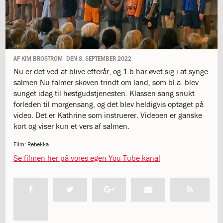
1.11:
10
days
of
giving
1.12:
Let
it
AF
KIM BROSTRÖM
DEN
8. SEPTEMBER 2022
Grow
Nu er det ved at blive efterår, og 1.b har øvet sig i at synge
1.13:
Move
salmen Nu falmer skoven trindt om land, som bl.a. blev
it!
sunget idag til høstgudstjenesten. Klassen sang snukt
1.14:
Ucycle
forleden til morgensang, og det blev heldigvis optaget på
We
video. Det er Kathrine som instruerer. Videoen er ganske
cycle
kort og viser kun et vers af salmen.
Recycle
1.15:
Historie
Film: Rebekka
1.16:
Bombningen
Se filmen her på vores egen You Tube kanal
af
Institut
Jeanne
d’Arc
1.17:
Markering
af