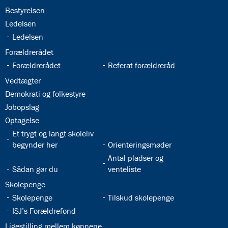
32.18:
Bestyrelsen
32.19:
Ledelsen
32.20:
Ledelsen
32.21:
Forældrerådet
32.22:
32.23:
Forældrerådet
Referat forældreråd
32.24:
Vedtægter
32.25:
Demokrati og folkestyre
32.26:
Jobopslag
32.27:
Optagelse
32.28:
Et trygt og langt skoleliv
32.29:
begynder her
Orienteringsmøder
32.31:
Antal pladser og
32.30:
Sådan gør du
venteliste
32.32:
Skolepenge
32.33:
32.34:
Skolepenge
Tilskud skolepenge
32.35:
ISJ’s Forældrefond
32.36:
Ligestilling mellem kønnene