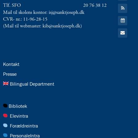
8.0:
Presse
YouTube
Tlf. SFO
20 76 38 12
Gå
9.0:
Bilingual
til:
Mail til skolens kontor: isj@sanktjoseph.dk
Department
RSS
Gå
CVR- nr.: 11-96-28-15
feed
til:
Næste
(Mail til webmaster: kib@sanktjoseph.dk)
Kalender
Gå
indlæg:
til:
6.i
Email
på
Bornholm
2
Forrige
24.0:
Kontakt
indlæg:
Høstgudstjeneste
25.0:
Presse
26.0:
Bilingual Department
27.0:
Bibliotek
28.0:
Elevintra
29.0:
Forældreintra
30.0:
PersonaleIntra