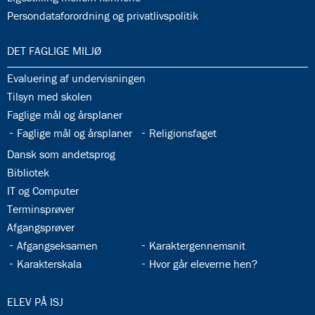
32.37:
Persondataforordning og privatlivspolitik
33.0:
DET FAGLIGE MILJØ
33.1:
Evaluering af undervisningen
33.2:
Tilsyn med skolen
33.3:
Faglige mål og årsplaner
33.4:
33.5:
Faglige mål og årsplaner
Religionsfaget
33.6:
Dansk som andetsprog
33.7:
Bibliotek
33.8:
IT og Computer
33.9:
Terminsprøver
33.10:
Afgangsprøver
33.11:
33.12:
Afgangseksamen
Karaktergennemsnit
33.13:
33.14:
Karakterskala
Hvor går eleverne hen?
34.0:
ELEV PÅ ISJ