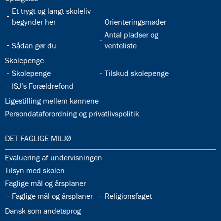
32.28:
Et trygt og langt skoleliv
32.29:
begynder her
Orienteringsmøder
32.31:
Antal pladser og
32.30:
Sådan gør du
venteliste
32.32:
Skolepenge
32.33:
32.34:
Skolepenge
Tilskud skolepenge
32.35:
ISJ’s Forældrefond
32.36:
Ligestilling mellem kønnene
32.37:
Persondataforordning og privatlivspolitik
33.0:
DET FAGLIGE MILJØ
33.1:
Evaluering af undervisningen
33.2:
Tilsyn med skolen
33.3:
Faglige mål og årsplaner
33.4:
33.5:
Faglige mål og årsplaner
Religionsfaget
33.6:
Dansk som andetsprog