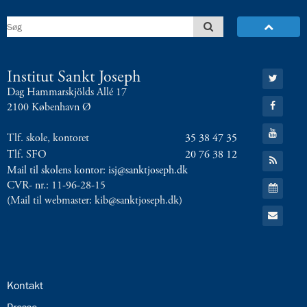
8.0:
Presse
9.0:
Bilingual
Department
Næste
indlæg:
Gå
Institut Sankt Joseph
til:
International
Dag Hammarskjölds Allé 17
Twitter
Gå
Rugby
2100 København Ø
til:
tournament
Facebook
Gå
in
Tlf. skole, kontoret
35 38 47 35
til:
Odense
Forrige
YouTube
Tlf. SFO
20 76 38 12
Gå
indlæg:
til:
Mail til skolens kontor: isj@sanktjoseph.dk
8.a
RSS
Gå
CVR- nr.: 11-96-28-15
feed
var
til:
(Mail til webmaster: kib@sanktjoseph.dk)
Kalender
på
Gå
til:
Niels
Email
Brock
24.0:
Kontakt
25.0: