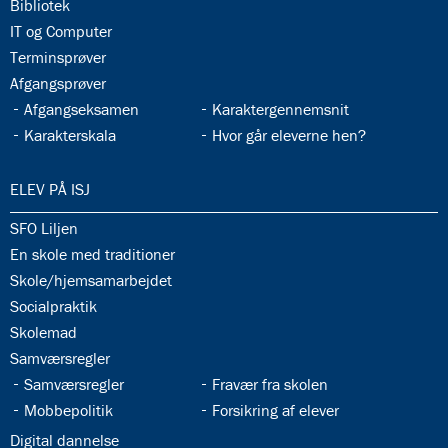
33.7:
Bibliotek
33.8:
IT og Computer
33.9:
Terminsprøver
33.10:
Afgangsprøver
33.11:
33.12:
Afgangseksamen
Karaktergennemsnit
33.13:
33.14:
Karakterskala
Hvor går eleverne hen?
34.0:
ELEV PÅ ISJ
34.1:
SFO Liljen
34.2:
En skole med traditioner
34.3:
Skole/hjemsamarbejdet
34.4:
Socialpraktik
34.5:
Skolemad
34.6:
Samværsregler
34.7:
34.8:
Samværsregler
Fravær fra skolen
34.9:
34.10:
Mobbepolitik
Forsikring af elever
34.11:
Digital dannelse