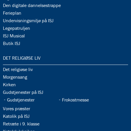
34.12:
Den digitale dannelsestrappe
34.13:
Ferieplan
34.14:
Undervisningsmiljø på ISJ
34.15:
Legepatruljen
34.16:
ISJ Musical
34.17:
Butik ISJ
35.0:
DET RELIGIØSE LIV
35.1:
Det religiøse liv
35.2:
Morgensang
35.3:
Kirken
35.4:
Gudstjenester på ISJ
35.5:
35.6:
Gudstjenester
Frokostmesse
35.7:
Vores præster
35.8:
Katolik på ISJ
35.9:
Retræte i 9. klasse