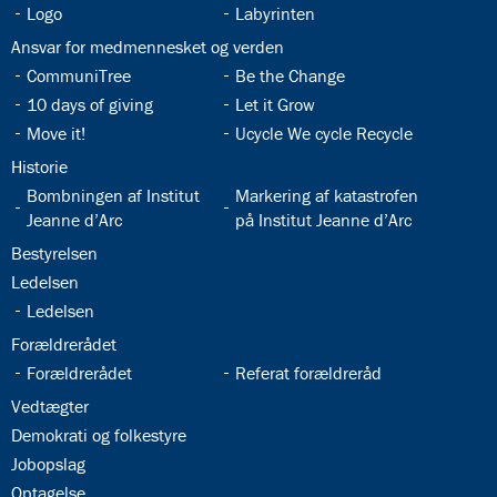
32.6:
32.7:
Logo
Labyrinten
32.8:
Ansvar for medmennesket og verden
32.9:
32.10:
CommuniTree
Be the Change
32.11:
32.12:
10 days of giving
Let it Grow
32.13:
32.14:
Move it!
Ucycle We cycle Recycle
32.15:
Historie
32.16:
32.17:
Bombningen af Institut
Markering af katastrofen
Jeanne d’Arc
på Institut Jeanne d’Arc
32.18:
Bestyrelsen
32.19:
Ledelsen
32.20:
Ledelsen
32.21:
Forældrerådet
32.22:
32.23:
Forældrerådet
Referat forældreråd
32.24:
Vedtægter
32.25:
Demokrati og folkestyre
32.26:
Jobopslag
32.27:
Optagelse