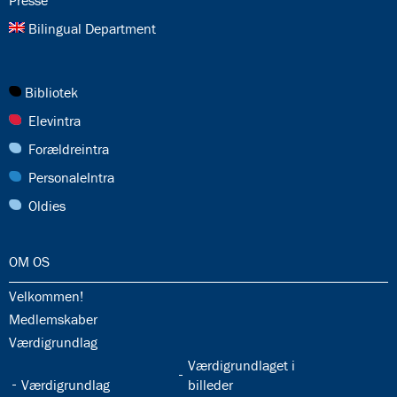
Presse
26.0:
Bilingual Department
27.0:
Bibliotek
28.0:
Elevintra
29.0:
Forældreintra
30.0:
PersonaleIntra
31.0:
Oldies
32.0:
OM OS
32.1:
Velkommen!
32.2:
Medlemskaber
32.3:
Værdigrundlag
32.5:
Værdigrundlaget i
32.4:
Værdigrundlag
billeder