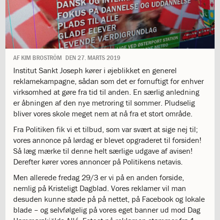
1.11:
10
days
of
giving
1.12:
Let
it
AF
KIM BROSTRÖM
DEN
27. MARTS 2019
Grow
Institut Sankt Joseph kører i øjeblikket en generel
1.13:
Move
reklamekampagne, sådan som det er fornuftigt for enhver
it!
virksomhed at gøre fra tid til anden. En særlig anledning
1.14:
Ucycle
er åbningen af den nye metroring til sommer. Pludselig
We
bliver vores skole meget nem at nå fra et stort område.
cycle
Fra Politiken fik vi et tilbud, som var svært at sige nej til;
Recycle
vores annonce på lørdag er blevet opgraderet til forsiden!
1.15:
Historie
Så læg mærke til denne helt særlige udgave af avisen!
1.16:
Bombningen
Derefter kører vores annoncer på Politikens netavis.
af
Institut
Men allerede fredag 29/3 er vi på en anden forside,
Jeanne
nemlig på Kristeligt Dagblad. Vores reklamer vil man
d’Arc
desuden kunne støde på på nettet, på Facebook og lokale
1.17:
Markering
blade – og selvfølgelig på vores eget banner ud mod Dag
af