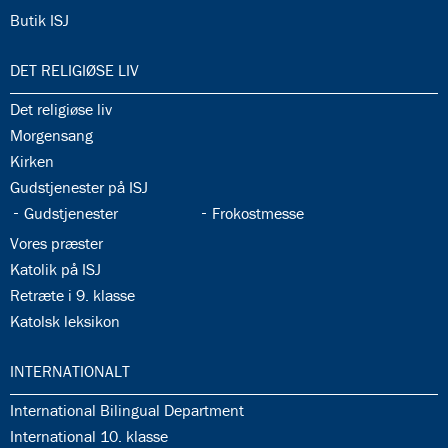
34.17:
Butik ISJ
35.0:
DET RELIGIØSE LIV
35.1:
Det religiøse liv
35.2:
Morgensang
35.3:
Kirken
35.4:
Gudstjenester på ISJ
35.5:
35.6:
Gudstjenester
Frokostmesse
35.7:
Vores præster
35.8:
Katolik på ISJ
35.9:
Retræte i 9. klasse
35.10:
Katolsk leksikon
36.0:
INTERNATIONALT
36.1:
International Bilingual Department
36.2:
International 10. klasse