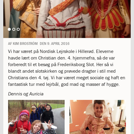
1.11:
10
days
of
giving
1.12:
Let
it
Grow
AF
KIM BROSTRÖM
DEN
9. APRIL 2016
1.13:
Move
Vi har været på Nordisk Lejrskole i Hillerød. Eleverne
it!
havde lært om Christian den. 4. hjemmefra, så de var
1.14:
Ucycle
forberedt til et besøg på Frederiksborg Slot. Her så vi
We
blandt andet slotskirken og prøvede dragter i stil med
cycle
Christians den 4. tøj. Vi har været meget sociale og haft en
Recycle
fantastisk tur med lejrbål, god mad og masser af hygge.
1.15:
Historie
1.16:
Bombningen
Dennis og Auricia
af
Institut
Jeanne
d’Arc
1.17:
Markering
af