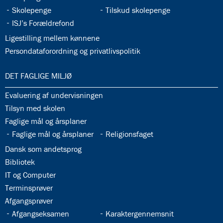
32.33:
32.34:
Skolepenge
Tilskud skolepenge
32.35:
ISJ’s Forældrefond
32.36:
Ligestilling mellem kønnene
32.37:
Persondataforordning og privatlivspolitik
33.0:
DET FAGLIGE MILJØ
33.1:
Evaluering af undervisningen
33.2:
Tilsyn med skolen
33.3:
Faglige mål og årsplaner
33.4:
33.5:
Faglige mål og årsplaner
Religionsfaget
33.6:
Dansk som andetsprog
33.7:
Bibliotek
33.8:
IT og Computer
33.9:
Terminsprøver
33.10:
Afgangsprøver
33.11:
33.12:
Afgangseksamen
Karaktergennemsnit