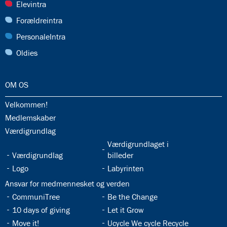
28.0:
Elevintra
29.0:
Forældreintra
30.0:
PersonaleIntra
31.0:
Oldies
32.0:
OM OS
32.1:
Velkommen!
32.2:
Medlemskaber
32.3:
Værdigrundlag
32.5:
Værdigrundlaget i
32.4:
Værdigrundlag
billeder
32.6:
32.7:
Logo
Labyrinten
32.8:
Ansvar for medmennesket og verden
32.9:
32.10:
CommuniTree
Be the Change
32.11:
32.12:
10 days of giving
Let it Grow
32.13:
32.14:
Move it!
Ucycle We cycle Recycle