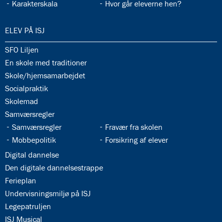
33.13:
33.14:
Karakterskala
Hvor går eleverne hen?
34.0:
ELEV PÅ ISJ
34.1:
SFO Liljen
34.2:
En skole med traditioner
34.3:
Skole/hjemsamarbejdet
34.4:
Socialpraktik
34.5:
Skolemad
34.6:
Samværsregler
34.7:
34.8:
Samværsregler
Fravær fra skolen
34.9:
34.10:
Mobbepolitik
Forsikring af elever
34.11:
Digital dannelse
34.12:
Den digitale dannelsestrappe
34.13:
Ferieplan
34.14:
Undervisningsmiljø på ISJ
34.15:
Legepatruljen
34.16:
ISJ Musical