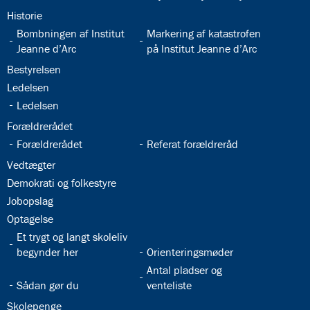
32.15:
Historie
32.16:
32.17:
Bombningen af Institut
Markering af katastrofen
Jeanne d’Arc
på Institut Jeanne d’Arc
32.18:
Bestyrelsen
32.19:
Ledelsen
32.20:
Ledelsen
32.21:
Forældrerådet
32.22:
32.23:
Forældrerådet
Referat forældreråd
32.24:
Vedtægter
32.25:
Demokrati og folkestyre
32.26:
Jobopslag
32.27:
Optagelse
32.28:
Et trygt og langt skoleliv
32.29:
begynder her
Orienteringsmøder
32.31:
Antal pladser og
32.30:
Sådan gør du
venteliste
32.32:
Skolepenge