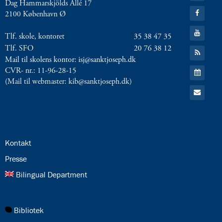
Dag Hammarskjölds Allé 17
Twitter
Gå
2100 København Ø
til:
Facebook
Gå
Tlf. skole, kontoret
35 38 47 35
til:
YouTube
Tlf. SFO
20 76 38 12
Gå
til:
Mail til skolens kontor: isj@sanktjoseph.dk
RSS
Gå
CVR- nr.: 11-96-28-15
feed
til:
(Mail til webmaster: kib@sanktjoseph.dk)
Kalender
Gå
til:
Email
24.0:
Kontakt
25.0:
Presse
26.0:
Bilingual Department
27.0:
Bibliotek