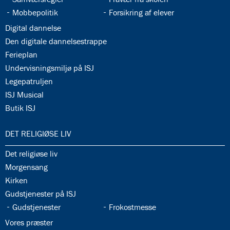
34.9:
34.10:
Mobbepolitik
Forsikring af elever
34.11:
Digital dannelse
34.12:
Den digitale dannelsestrappe
34.13:
Ferieplan
34.14:
Undervisningsmiljø på ISJ
34.15:
Legepatruljen
34.16:
ISJ Musical
34.17:
Butik ISJ
35.0:
DET RELIGIØSE LIV
35.1:
Det religiøse liv
35.2:
Morgensang
35.3:
Kirken
35.4:
Gudstjenester på ISJ
35.5:
35.6:
Gudstjenester
Frokostmesse
35.7:
Vores præster