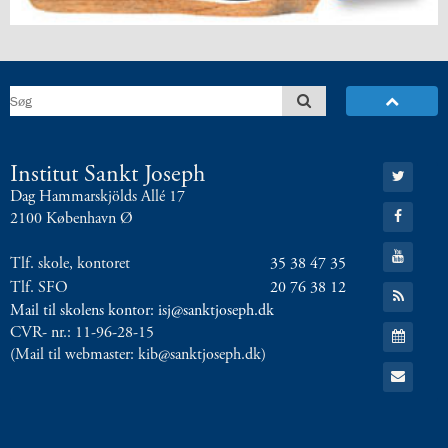
8.0:
Presse
9.0:
Bilingual
Department
Næste
indlæg:
Move
it!:
Gå
Institut Sankt Joseph
Stop
til:
sult-
Dag Hammarskjölds Allé 17
Twitter
Gå
gruppen
2100 København Ø
til:
på
Facebook
Gå
tur
Forrige
Tlf. skole, kontoret
35 38 47 35
til:
indlæg:
YouTube
Tlf. SFO
20 76 38 12
Gå
Move
til:
Mail til skolens kontor: isj@sanktjoseph.dk
RSS
It!
Gå
CVR- nr.: 11-96-28-15
feed
til:
PR-
(Mail til webmaster: kib@sanktjoseph.dk)
Kalender
gruppen
Gå
til:
siger
Email
tak
for