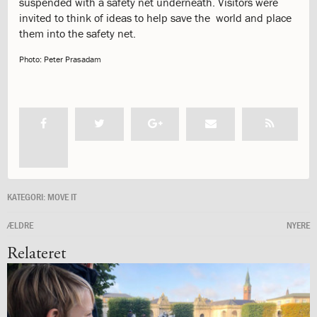
suspended with a safety net underneath. Visitors were
katastrofen
invited to think of ideas to help save the world and place
på
them into the safety net.
Institut
Jeanne
Photo:
Peter Prasadam
d’Arc
1.18:
Bestyrelsen
1.19:
Ledelsen
1.20:
Ledelsen
1.21:
Forældrerådet
1.22:
Forældrerådet
1.23:
Referat
forældreråd
KATEGORI:
MOVE IT
1.24:
Vedtægter
1.25:
Demokrati
ÆLDRE
NYERE
og
folkestyre
Relateret
1.26:
Jobopslag
1.27:
Optagelse
1.28:
Et
trygt