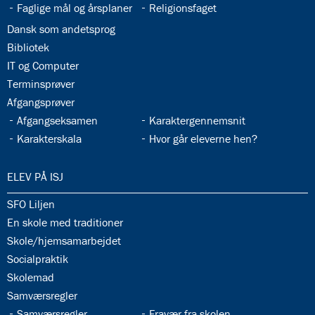
33.4:
33.5:
Faglige mål og årsplaner
Religionsfaget
33.6:
Dansk som andetsprog
33.7:
Bibliotek
33.8:
IT og Computer
33.9:
Terminsprøver
33.10:
Afgangsprøver
33.11:
33.12:
Afgangseksamen
Karaktergennemsnit
33.13:
33.14:
Karakterskala
Hvor går eleverne hen?
34.0:
ELEV PÅ ISJ
34.1:
SFO Liljen
34.2:
En skole med traditioner
34.3:
Skole/hjemsamarbejdet
34.4:
Socialpraktik
34.5:
Skolemad
34.6:
Samværsregler
34.7:
34.8:
Samværsregler
Fravær fra skolen