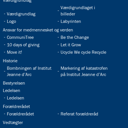
Værdigrundlag
32.5:
Værdigrundlaget i
32.4:
Værdigrundlag
billeder
32.6:
32.7:
Logo
Labyrinten
32.8:
Ansvar for medmennesket og verden
32.9:
32.10:
CommuniTree
Be the Change
32.11:
32.12:
10 days of giving
Let it Grow
32.13:
32.14:
Move it!
Ucycle We cycle Recycle
32.15:
Historie
32.16:
32.17:
Bombningen af Institut
Markering af katastrofen
Jeanne d’Arc
på Institut Jeanne d’Arc
32.18:
Bestyrelsen
32.19:
Ledelsen
32.20:
Ledelsen
32.21:
Forældrerådet
32.22:
32.23:
Forældrerådet
Referat forældreråd
32.24:
Vedtægter