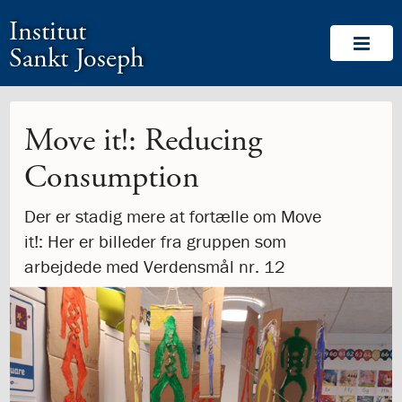
1.0:
Spring
Vend
Gå
Om
Institut
menu
tilbage
til
Os
1.1:
over
til
vores
Velkommen!
Sankt Joseph
1.2:
og
forsiden
guide
Medlemskaber
1.3:
gå
for
Værdigrundlag
1.4:
til
tilgængelighed
Værdigrundlag
1.5:
indhold
Værdigrundlaget
Move it!: Reducing
i
Consumption
billeder
1.6:
Logo
1.7:
Labyrinten
Der er stadig mere at fortælle om Move
1.8:
Ansvar
it!: Her er billeder fra gruppen som
for
arbejdede med Verdensmål nr. 12
medmennesket
og
verden
1.9:
CommuniTree
1.10:
Be
the
Change