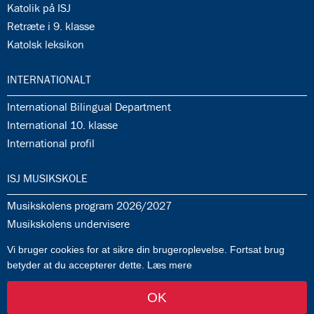
35.8:
Katolik på ISJ
35.9:
Retræte i 9. klasse
35.10:
Katolsk leksikon
36.0:
INTERNATIONALT
36.1:
International Bilingual Department
36.2:
International 10. klasse
36.3:
International profil
37.0:
ISJ MUSIKSKOLE
37.1:
Musikskolens program 2026/2027
37.2:
Musikskolens undervisere
37.3:
Tilmeldingprocedure til musikskolen
Vi bruger cookies for at sikre din brugeroplevelse. Fortsat brug
37.4:
Generelle informationer & betingelser
betyder at du accepterer dette.
Læs mere
OK
af FlowTwo
-
Log ind
Kontakt