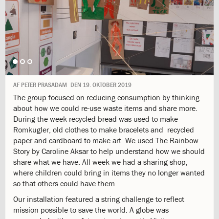
1.11:
10
days
of
giving
1.12:
Let
it
Grow
1.13:
Move
AF
PETER PRASADAM
DEN
19. OKTOBER 2019
it!
The group focused on reducing consumption by thinking
1.14:
Ucycle
about how we could re-use waste items and share more.
We
During the week recycled bread was used to make
cycle
Romkugler, old clothes to make bracelets and recycled
Recycle
paper and cardboard to make art. We used The Rainbow
1.15:
Historie
Story by Caroline Aksar to help understand how we should
1.16:
Bombningen
share what we have. All week we had a sharing shop,
af
where children could bring in items they no longer wanted
Institut
so that others could have them.
Jeanne
d’Arc
Our installation featured a string challenge to reflect
1.17:
Markering
mission possible to save the world. A globe was
af