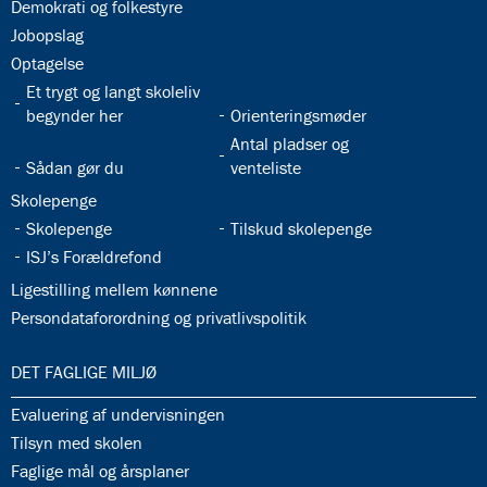
32.25:
Demokrati og folkestyre
32.26:
Jobopslag
32.27:
Optagelse
32.28:
Et trygt og langt skoleliv
32.29:
begynder her
Orienteringsmøder
32.31:
Antal pladser og
32.30:
Sådan gør du
venteliste
32.32:
Skolepenge
32.33:
32.34:
Skolepenge
Tilskud skolepenge
32.35:
ISJ’s Forældrefond
32.36:
Ligestilling mellem kønnene
32.37:
Persondataforordning og privatlivspolitik
33.0:
DET FAGLIGE MILJØ
33.1:
Evaluering af undervisningen
33.2:
Tilsyn med skolen
33.3:
Faglige mål og årsplaner