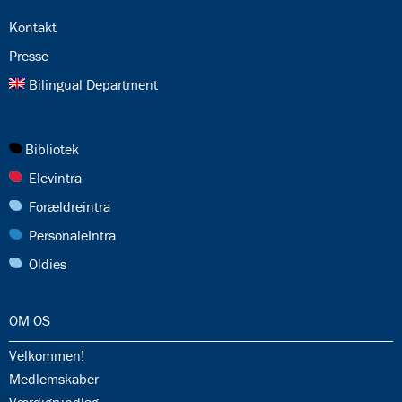
denne
24.0:
gang
Kontakt
25.0:
Presse
26.0:
Bilingual Department
27.0:
Bibliotek
28.0:
Elevintra
29.0:
Forældreintra
30.0:
PersonaleIntra
31.0:
Oldies
32.0:
OM OS
32.1:
Velkommen!
32.2:
Medlemskaber
32.3: