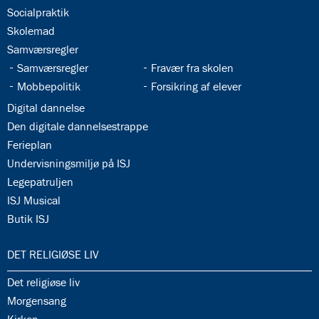
34.4:
Socialpraktik
34.5:
Skolemad
34.6:
Samværsregler
34.7:
34.8:
Samværsregler
Fravær fra skolen
34.9:
34.10:
Mobbepolitik
Forsikring af elever
34.11:
Digital dannelse
34.12:
Den digitale dannelsestrappe
34.13:
Ferieplan
34.14:
Undervisningsmiljø på ISJ
34.15:
Legepatruljen
34.16:
ISJ Musical
34.17:
Butik ISJ
35.0:
DET RELIGIØSE LIV
35.1:
Det religiøse liv
35.2:
Morgensang
35.3: