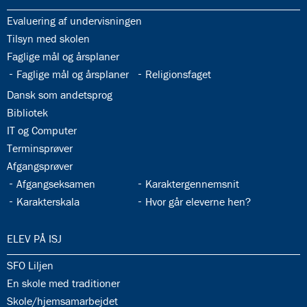
33.1:
Evaluering af undervisningen
33.2:
Tilsyn med skolen
33.3:
Faglige mål og årsplaner
33.4:
33.5:
Faglige mål og årsplaner
Religionsfaget
33.6:
Dansk som andetsprog
33.7:
Bibliotek
33.8:
IT og Computer
33.9:
Terminsprøver
33.10:
Afgangsprøver
33.11:
33.12:
Afgangseksamen
Karaktergennemsnit
33.13:
33.14:
Karakterskala
Hvor går eleverne hen?
34.0:
ELEV PÅ ISJ
34.1:
SFO Liljen
34.2:
En skole med traditioner
34.3:
Skole/hjemsamarbejdet