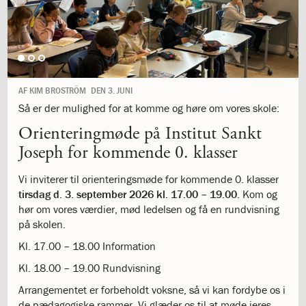
1.11:
10
days
of
giving
1.12:
Let
it
AF
KIM BROSTRÖM
DEN
3. JUNI
Grow
1.13:
Move
Så er der mulighed for at komme og høre om vores skole:
it!
Orienteringmøde på Institut Sankt
1.14:
Ucycle
Joseph for kommende 0. klasser
We
cycle
Vi inviterer til orienteringsmøde for kommende 0. klasser
Recycle
tirsdag d. 3. september 2026 kl. 17.00 – 19.00
. Kom og
1.15:
Historie
hør om vores værdier, mød ledelsen og få en rundvisning
1.16:
Bombningen
på skolen.
af
Institut
Kl. 17.00 – 18.00 Information
Jeanne
Kl. 18.00 – 19.00 Rundvisning
d’Arc
1.17:
Markering
Arrangementet er forbeholdt voksne, så vi kan fordybe os i
af
de pædagogiske rammer. Vi glæder os til at møde jeres