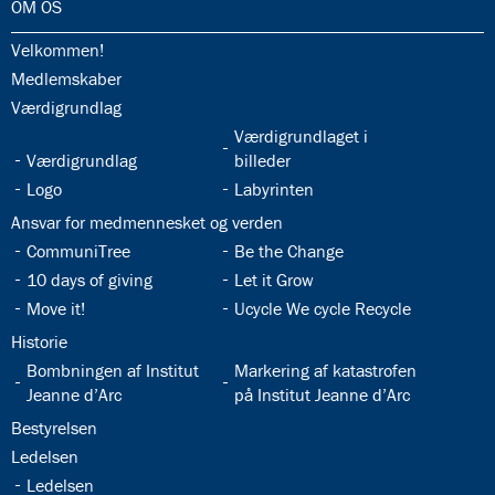
32.0:
OM OS
32.1:
Velkommen!
32.2:
Medlemskaber
32.3:
Værdigrundlag
32.5:
Værdigrundlaget i
32.4:
Værdigrundlag
billeder
32.6:
32.7:
Logo
Labyrinten
32.8:
Ansvar for medmennesket og verden
32.9:
32.10:
CommuniTree
Be the Change
32.11:
32.12:
10 days of giving
Let it Grow
32.13:
32.14:
Move it!
Ucycle We cycle Recycle
32.15:
Historie
32.16:
32.17:
Bombningen af Institut
Markering af katastrofen
Jeanne d’Arc
på Institut Jeanne d’Arc
32.18:
Bestyrelsen
32.19:
Ledelsen
32.20:
Ledelsen