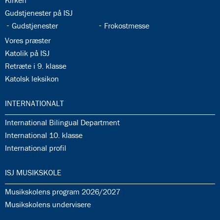
Kirken
35.4:
Gudstjenester på ISJ
35.5:
35.6:
Gudstjenester
Frokostmesse
35.7:
Vores præster
35.8:
Katolik på ISJ
35.9:
Retræte i 9. klasse
35.10:
Katolsk leksikon
36.0:
INTERNATIONALT
36.1:
International Bilingual Department
36.2:
International 10. klasse
36.3:
International profil
37.0:
ISJ MUSIKSKOLE
37.1:
Musikskolens program 2026/2027
37.2:
Musikskolens undervisere
37.3:
Tilmeldingprocedure til musikskolen