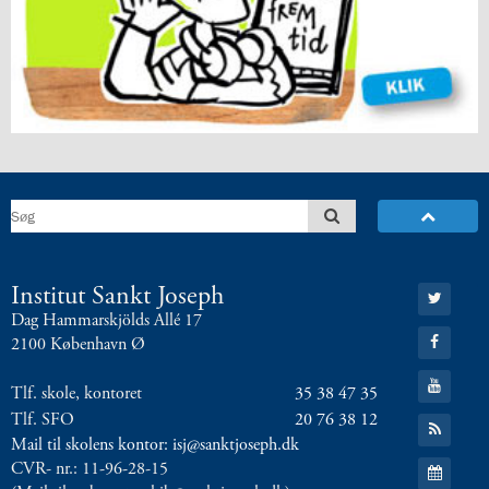
8.0:
Presse
9.0:
Bilingual
Department
Næste
indlæg:
Tilsynserklæring
2026
Forrige
indlæg:
Tur
til
Den
jødiske
Gå
Institut Sankt Joseph
Synagoge
til:
Dag Hammarskjölds Allé 17
Twitter
Gå
2100 København Ø
til:
Facebook
Gå
Tlf. skole, kontoret
35 38 47 35
til:
YouTube
Tlf. SFO
20 76 38 12
Gå
til:
Mail til skolens kontor: isj@sanktjoseph.dk
RSS
Gå
CVR- nr.: 11-96-28-15
feed
til: