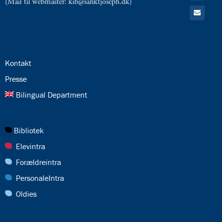
(Mail til webmaster: kib@sanktjoseph.dk)
Kalender
Gå
til:
Email
24.0:
Kontakt
25.0:
Presse
26.0:
Bilingual Department
27.0:
Bibliotek
28.0:
Elevintra
29.0:
Forældreintra
30.0:
PersonaleIntra
31.0:
Oldies