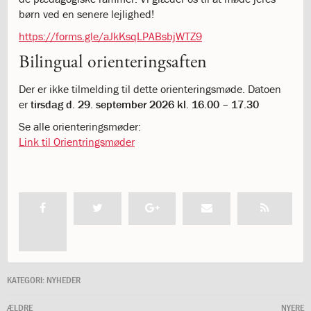
katastrofen
børn ved en senere lejlighed!
på
https://forms.gle/aJkKsqLPABsbjWTZ9
Institut
Jeanne
Bilingual orienteringsaften
d’Arc
1.18:
Bestyrelsen
Der er ikke tilmelding til dette orienteringsmøde. Datoen
1.19:
Ledelsen
er
tirsdag d. 29. september 2026 kl. 16.00 – 17.30
1.20:
Ledelsen
Se alle orienteringsmøder:
1.21:
Forældrerådet
Link til Orientringsmøder
1.22:
Forældrerådet
1.23:
Referat
forældreråd
1.24:
Vedtægter
1.25:
Demokrati
og
folkestyre
1.26:
Jobopslag
1.27:
Optagelse
KATEGORI:
NYHEDER
1.28:
Et
trygt
ÆLDRE
NYERE