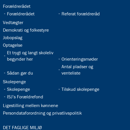
32.21:
Forældrerådet
32.22:
32.23:
Forældrerådet
Referat forældreråd
32.24:
Vedtægter
32.25:
Demokrati og folkestyre
32.26:
Jobopslag
32.27:
Optagelse
32.28:
Et trygt og langt skoleliv
32.29:
begynder her
Orienteringsmøder
32.31:
Antal pladser og
32.30:
Sådan gør du
venteliste
32.32:
Skolepenge
32.33:
32.34:
Skolepenge
Tilskud skolepenge
32.35:
ISJ’s Forældrefond
32.36:
Ligestilling mellem kønnene
32.37:
Persondataforordning og privatlivspolitik
33.0:
DET FAGLIGE MILJØ