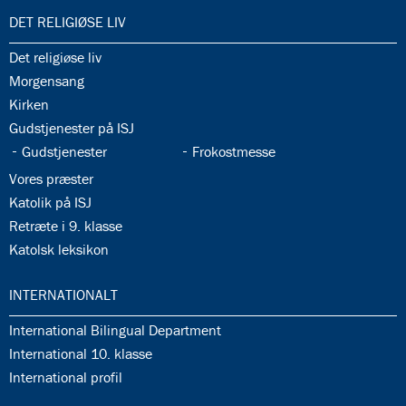
35.0:
DET RELIGIØSE LIV
35.1:
Det religiøse liv
35.2:
Morgensang
35.3:
Kirken
35.4:
Gudstjenester på ISJ
35.5:
35.6:
Gudstjenester
Frokostmesse
35.7:
Vores præster
35.8:
Katolik på ISJ
35.9:
Retræte i 9. klasse
35.10:
Katolsk leksikon
36.0:
INTERNATIONALT
36.1:
International Bilingual Department
36.2:
International 10. klasse
36.3:
International profil