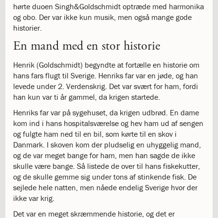
hørte duoen Singh&Goldschmidt optræde med harmonika
katastrofen
og obo. Der var ikke kun musik, men også mange gode
på
historier.
Institut
Jeanne
En mand med en stor historie
d’Arc
1.18:
Bestyrelsen
Henrik (Goldschmidt) begyndte at fortælle en historie om
1.19:
Ledelsen
hans fars flugt til Sverige. Henriks far var en jøde, og han
1.20:
Ledelsen
levede under 2. Verdenskrig. Det var svært for ham, fordi
1.21:
Forældrerådet
han kun var ti år gammel, da krigen startede.
1.22:
Forældrerådet
Henriks far var på sygehuset, da krigen udbrød. En dame
1.23:
Referat
kom ind i hans hospitalsværelse og hev ham ud af sengen
forældreråd
og fulgte ham ned til en bil, som kørte til en skov i
1.24:
Vedtægter
Danmark. I skoven kom der pludselig en uhyggelig mand,
1.25:
Demokrati
og de var meget bange for ham, men han sagde de ikke
og
skulle være bange. Så listede de over til hans fiskekutter,
folkestyre
og de skulle gemme sig under tons af stinkende fisk. De
1.26:
Jobopslag
sejlede hele natten, men nåede endelig Sverige hvor der
1.27:
Optagelse
ikke var krig.
1.28:
Et
trygt
Det var en meget skræmmende historie, og det er