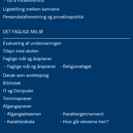
ISJ’s Forældrefond
32.36:
Ligestilling mellem kønnene
32.37:
Persondataforordning og privatlivspolitik
33.0:
DET FAGLIGE MILJØ
33.1:
Evaluering af undervisningen
33.2:
Tilsyn med skolen
33.3:
Faglige mål og årsplaner
33.4:
33.5:
Faglige mål og årsplaner
Religionsfaget
33.6:
Dansk som andetsprog
33.7:
Bibliotek
33.8:
IT og Computer
33.9:
Terminsprøver
33.10:
Afgangsprøver
33.11:
33.12:
Afgangseksamen
Karaktergennemsnit
33.13:
33.14:
Karakterskala
Hvor går eleverne hen?