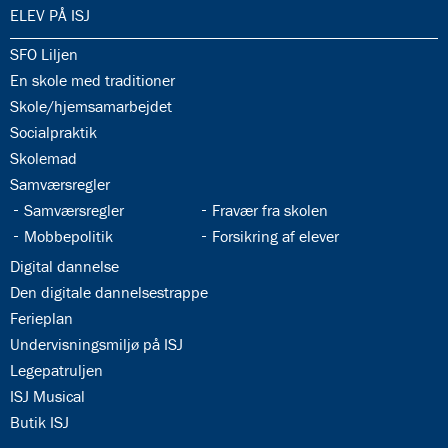
34.0:
ELEV PÅ ISJ
34.1:
SFO Liljen
34.2:
En skole med traditioner
34.3:
Skole/hjemsamarbejdet
34.4:
Socialpraktik
34.5:
Skolemad
34.6:
Samværsregler
34.7:
34.8:
Samværsregler
Fravær fra skolen
34.9:
34.10:
Mobbepolitik
Forsikring af elever
34.11:
Digital dannelse
34.12:
Den digitale dannelsestrappe
34.13:
Ferieplan
34.14:
Undervisningsmiljø på ISJ
34.15:
Legepatruljen
34.16:
ISJ Musical
34.17:
Butik ISJ