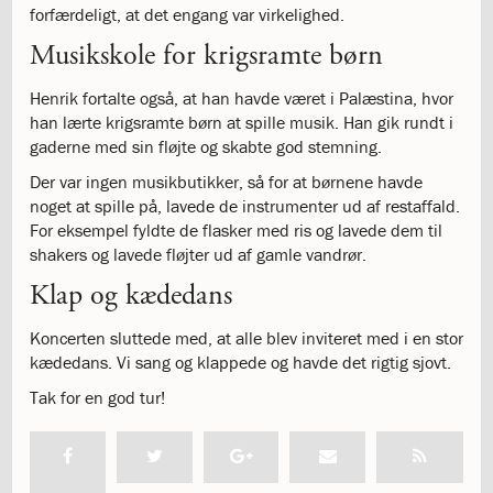
og
forfærdeligt, at det engang var virkelighed.
langt
Musikskole for krigsramte børn
skoleliv
begynder
Henrik fortalte også, at han havde været i Palæstina, hvor
her
han lærte krigsramte børn at spille musik. Han gik rundt i
1.29:
Orienteringsmøder
gaderne med sin fløjte og skabte god stemning.
1.30:
Sådan
gør
Der var ingen musikbutikker, så for at børnene havde
du
noget at spille på, lavede de instrumenter ud af restaffald.
1.31:
Antal
For eksempel fyldte de flasker med ris og lavede dem til
pladser
shakers og lavede fløjter ud af gamle vandrør.
og
Klap og kædedans
venteliste
1.32:
Skolepenge
Koncerten sluttede med, at alle blev inviteret med i en stor
1.33:
Skolepenge
kædedans. Vi sang og klappede og havde det rigtig sjovt.
1.34:
Tilskud
skolepenge
Tak for en god tur!
1.35:
ISJ’s
Forældrefond
1.36:
Ligestilling