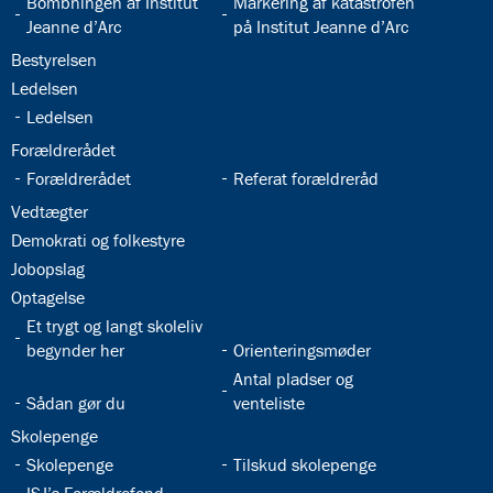
32.16:
32.17:
Bombningen af Institut
Markering af katastrofen
Jeanne d’Arc
på Institut Jeanne d’Arc
32.18:
Bestyrelsen
32.19:
Ledelsen
32.20:
Ledelsen
32.21:
Forældrerådet
32.22:
32.23:
Forældrerådet
Referat forældreråd
32.24:
Vedtægter
32.25:
Demokrati og folkestyre
32.26:
Jobopslag
32.27:
Optagelse
32.28:
Et trygt og langt skoleliv
32.29:
begynder her
Orienteringsmøder
32.31:
Antal pladser og
32.30:
Sådan gør du
venteliste
32.32:
Skolepenge
32.33:
32.34:
Skolepenge
Tilskud skolepenge
32.35: