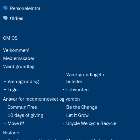
30.0:
PersonaleIntra
31.0:
Oldies
32.0:
OM OS
32.1:
Velkommen!
32.2:
Medlemskaber
32.3:
Værdigrundlag
32.5:
Værdigrundlaget i
32.4:
Værdigrundlag
billeder
32.6:
32.7:
Logo
Labyrinten
32.8:
Ansvar for medmennesket og verden
32.9:
32.10:
CommuniTree
Be the Change
32.11:
32.12:
10 days of giving
Let it Grow
32.13:
32.14:
Move it!
Ucycle We cycle Recycle
32.15:
Historie