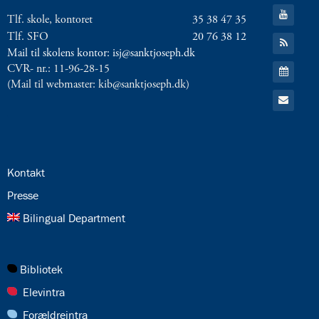
Facebook
Gå
Tlf. skole, kontoret
35 38 47 35
til:
YouTube
Tlf. SFO
20 76 38 12
Gå
til:
Mail til skolens kontor: isj@sanktjoseph.dk
RSS
Gå
CVR- nr.: 11-96-28-15
feed
til:
(Mail til webmaster: kib@sanktjoseph.dk)
Kalender
Gå
til:
Email
24.0:
Kontakt
25.0:
Presse
26.0:
Bilingual Department
27.0:
Bibliotek
28.0:
Elevintra
29.0:
Forældreintra