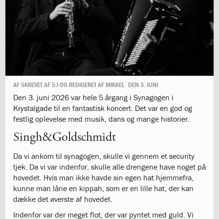
1.11:
10
days
of
giving
1.12:
Let
it
Grow
1.13:
Move
AF
SKREVET AF 5.I OG REDIGERET AF MIKKEL
DEN
3. JUNI
it!
Den 3. juni 2026 var hele 5.årgang i Synagogen i
1.14:
Ucycle
Krystalgade til en fantastisk koncert. Det var en god og
We
festlig oplevelse med musik, dans og mange historier.
cycle
Recycle
Singh&Goldschmidt
1.15:
Historie
1.16:
Bombningen
Da vi ankom til synagogen, skulle vi gennem et security
af
tjek. Da vi var indenfor, skulle alle drengene have noget på
Institut
hovedet. Hvis man ikke havde sin egen hat hjemmefra,
Jeanne
kunne man låne en kippah, som er en lille hat, der kan
d’Arc
dække det øverste af hovedet.
1.17:
Markering
Indenfor var der meget flot, der var pyntet med guld. Vi
af