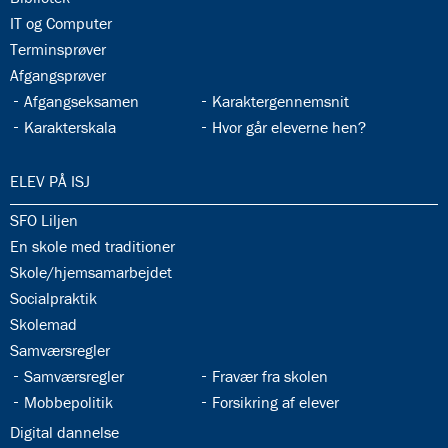
33.8:
IT og Computer
33.9:
Terminsprøver
33.10:
Afgangsprøver
33.11:
33.12:
Afgangseksamen
Karaktergennemsnit
33.13:
33.14:
Karakterskala
Hvor går eleverne hen?
34.0:
ELEV PÅ ISJ
34.1:
SFO Liljen
34.2:
En skole med traditioner
34.3:
Skole/hjemsamarbejdet
34.4:
Socialpraktik
34.5:
Skolemad
34.6:
Samværsregler
34.7:
34.8:
Samværsregler
Fravær fra skolen
34.9:
34.10:
Mobbepolitik
Forsikring af elever
34.11:
Digital dannelse