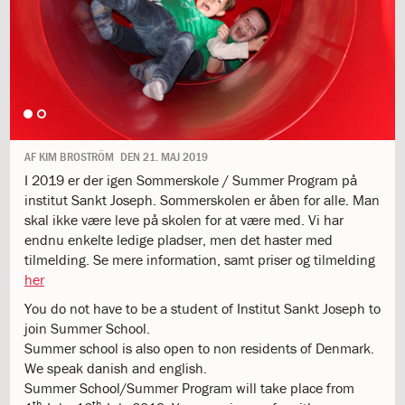
1.11:
10
days
of
giving
1.12:
Let
it
Grow
1.13:
Move
AF
KIM BROSTRÖM
DEN
21. MAJ 2019
it!
I 2019 er der igen Sommerskole / Summer Program på
1.14:
Ucycle
institut Sankt Joseph. Sommerskolen er åben for alle. Man
We
skal ikke være leve på skolen for at være med. Vi har
cycle
endnu enkelte ledige pladser, men det haster med
Recycle
tilmelding. Se mere information, samt priser og tilmelding
1.15:
Historie
her
1.16:
Bombningen
af
You do not have to be a student of Institut Sankt Joseph to
Institut
join Summer School.
Jeanne
Summer school is also open to non residents of Denmark.
d’Arc
We speak danish and english.
1.17:
Markering
Summer School/Summer Program will take place from
af
th
th