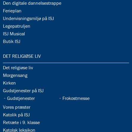
34.12:
Den digitale dannelsestrappe
34.13:
Ferieplan
34.14:
Undervisningsmiljø på ISJ
34.15:
Legepatruljen
34.16:
ISJ Musical
34.17:
Butik ISJ
35.0:
DET RELIGIØSE LIV
35.1:
Det religiøse liv
35.2:
Morgensang
35.3:
Kirken
35.4:
Gudstjenester på ISJ
35.5:
35.6:
Gudstjenester
Frokostmesse
35.7:
Vores præster
35.8:
Katolik på ISJ
35.9:
Retræte i 9. klasse
35.10:
Katolsk leksikon