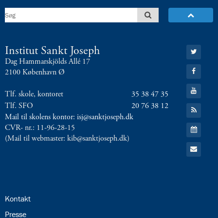
8.0:
Presse
9.0:
Bilingual
Department
Næste
Gå
Institut Sankt Joseph
indlæg:
til:
10.
Dag Hammarskjölds Allé 17
Twitter
Gå
klasses
2100 København Ø
til:
sidste
Facebook
Gå
skoledag
Forrige
Tlf. skole, kontoret
35 38 47 35
til:
YouTube
indlæg:
Tlf. SFO
20 76 38 12
Gå
til:
Kom
Mail til skolens kontor: isj@sanktjoseph.dk
RSS
til
Gå
CVR- nr.: 11-96-28-15
feed
til:
Oldies
(Mail til webmaster: kib@sanktjoseph.dk)
Kalender
Gå
på
til:
fredag
Email
24/5
24.0:
Kontakt
25.0:
Presse