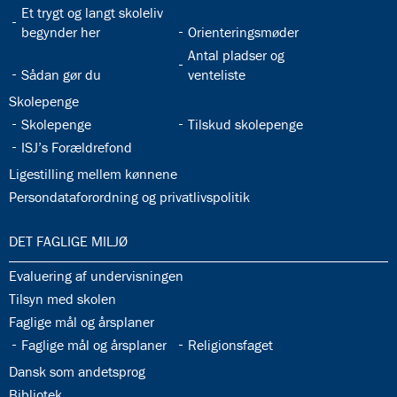
32.28:
Et trygt og langt skoleliv
32.29:
begynder her
Orienteringsmøder
32.31:
Antal pladser og
32.30:
Sådan gør du
venteliste
32.32:
Skolepenge
32.33:
32.34:
Skolepenge
Tilskud skolepenge
32.35:
ISJ’s Forældrefond
32.36:
Ligestilling mellem kønnene
32.37:
Persondataforordning og privatlivspolitik
33.0:
DET FAGLIGE MILJØ
33.1:
Evaluering af undervisningen
33.2:
Tilsyn med skolen
33.3:
Faglige mål og årsplaner
33.4:
33.5:
Faglige mål og årsplaner
Religionsfaget
33.6:
Dansk som andetsprog
33.7:
Bibliotek