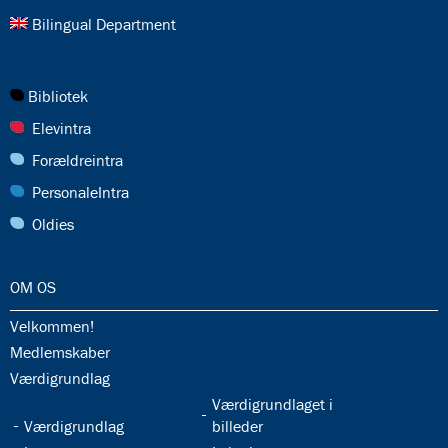
26.0:
Bilingual Department
27.0:
Bibliotek
28.0:
Elevintra
29.0:
Forældreintra
30.0:
PersonaleIntra
31.0:
Oldies
32.0:
OM OS
32.1:
Velkommen!
32.2:
Medlemskaber
32.3:
Værdigrundlag
32.5:
Værdigrundlaget i
32.4:
Værdigrundlag
billeder