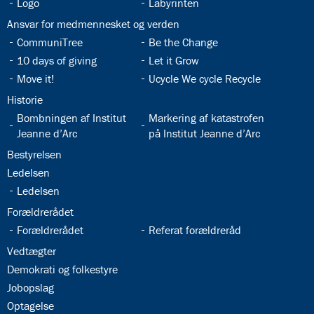
32.6:
32.7:
Logo
Labyrinten
32.8:
Ansvar for medmennesket og verden
32.9:
32.10:
CommuniTree
Be the Change
32.11:
32.12:
10 days of giving
Let it Grow
32.13:
32.14:
Move it!
Ucycle We cycle Recycle
32.15:
Historie
32.16:
32.17:
Bombningen af Institut
Markering af katastrofen
Jeanne d’Arc
på Institut Jeanne d’Arc
32.18:
Bestyrelsen
32.19:
Ledelsen
32.20:
Ledelsen
32.21:
Forældrerådet
32.22:
32.23:
Forældrerådet
Referat forældreråd
32.24:
Vedtægter
32.25:
Demokrati og folkestyre
32.26:
Jobopslag
32.27:
Optagelse