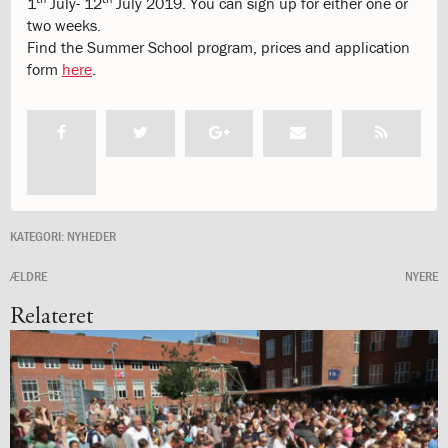
1
July- 12
July 2019. You can sign up for either one or
katastrofen
two weeks.
på
Find the Summer School program, prices and application
Institut
form
here
.
Jeanne
d’Arc
1.18:
Bestyrelsen
1.19:
Ledelsen
1.20:
Ledelsen
1.21:
Forældrerådet
1.22:
Forældrerådet
1.23:
Referat
KATEGORI:
NYHEDER
forældreråd
ÆLDRE
NYERE
1.24:
Vedtægter
1.25:
Demokrati
Relateret
og
folkestyre
1.26:
Jobopslag
1.27:
Optagelse
1.28:
Et
trygt