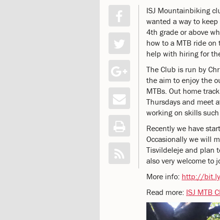
katastrofen
ISJ Mountainbiking clu
på
wanted a way to keep 
Institut
4th grade or above who
Jeanne
how to a MTB ride on t
d’Arc
help with hiring for th
1.18:
Bestyrelsen
The Club is run by Chr
1.19:
Ledelsen
the aim to enjoy the o
1.20:
Ledelsen
MTBs. Out home track i
1.21:
Forældrerådet
Thursdays and meet at
1.22:
Forældrerådet
working on skills such
1.23:
Referat
forældreråd
Recently we have star
1.24:
Vedtægter
Occasionally we will 
1.25:
Demokrati
Tisvildeleje and plan t
og
also very welcome to 
folkestyre
More info:
http://bit.l
1.26:
Jobopslag
1.27:
Optagelse
Read more:
ISJ MTB CL
1.28:
Et
trygt