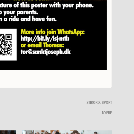
STIKORD:
SPORT
NYERE