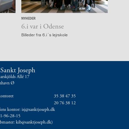
NYHEDER
15.
juni
6.i var i Odense
Billeder fra 6.i´s lejrskole
t Sankt Joseph
skjölds Allé 17
nhavn Ø
kontoret
35 38 47 35
20 76 38 12
olens kontor: isj@sanktjoseph.dk
11-96-28-15
ebmaster: kib@sanktjoseph.dk)