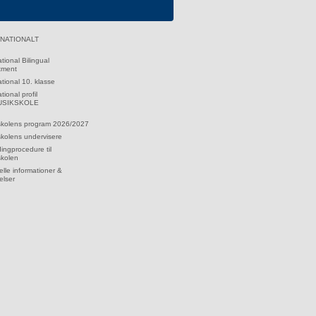
RNATIONALT
ational Bilingual
tment
ational 10. klasse
tional profil
MUSIKSKOLE
skolens program 2026/2027
kolens undervisere
dingprocedure til
skolen
lle informationer &
elser