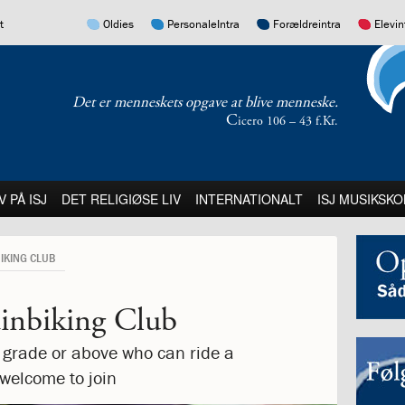
17.0:
16.0:
15.0:
14.0:
t
Oldies
PersonaleIntra
Forældreintra
Elevin
Det er menneskets opgave at blive menneske.
C
icero 106 – 43 f.Kr.
:
21.0:
22.0:
23.0:
V PÅ ISJ
DET RELIGIØSE LIV
INTERNATIONALT
ISJ MUSIKSKO
BIKING CLUB
inbiking Club
 grade or above who can ride a
 welcome to join