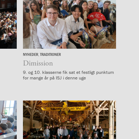
NYHEDER
,
TRADITIONER
25.
juni
Dimission
9. og 10. klasserne fik sat et festligt punktum
for mange år på ISJ i denne uge