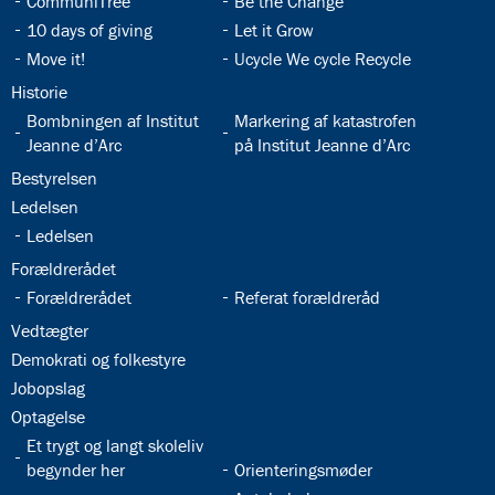
32.9:
32.10:
CommuniTree
Be the Change
32.11:
32.12:
10 days of giving
Let it Grow
32.13:
32.14:
Move it!
Ucycle We cycle Recycle
32.15:
Historie
32.16:
32.17:
Bombningen af Institut
Markering af katastrofen
Jeanne d’Arc
på Institut Jeanne d’Arc
32.18:
Bestyrelsen
32.19:
Ledelsen
32.20:
Ledelsen
32.21:
Forældrerådet
32.22:
32.23:
Forældrerådet
Referat forældreråd
32.24:
Vedtægter
32.25:
Demokrati og folkestyre
32.26:
Jobopslag
32.27:
Optagelse
32.28:
Et trygt og langt skoleliv
32.29:
begynder her
Orienteringsmøder