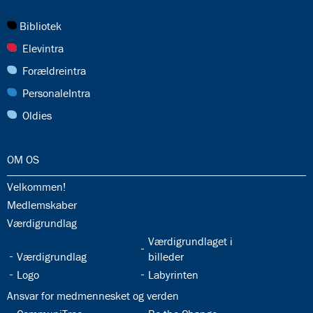
27.0:
Bibliotek
28.0:
Elevintra
29.0:
Forældreintra
30.0:
PersonaleIntra
31.0:
Oldies
32.0:
OM OS
32.1:
Velkommen!
32.2:
Medlemskaber
32.3:
Værdigrundlag
32.5:
Værdigrundlaget i
32.4:
Værdigrundlag
billeder
32.6:
32.7:
Logo
Labyrinten
32.8:
Ansvar for medmennesket og verden