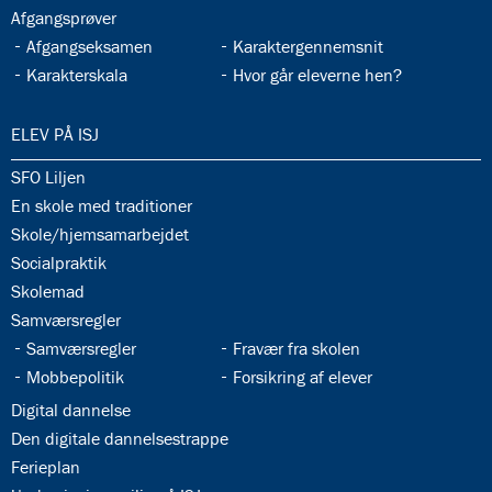
33.10:
Afgangsprøver
33.11:
33.12:
Afgangseksamen
Karaktergennemsnit
33.13:
33.14:
Karakterskala
Hvor går eleverne hen?
34.0:
ELEV PÅ ISJ
34.1:
SFO Liljen
34.2:
En skole med traditioner
34.3:
Skole/hjemsamarbejdet
34.4:
Socialpraktik
34.5:
Skolemad
34.6:
Samværsregler
34.7:
34.8:
Samværsregler
Fravær fra skolen
34.9:
34.10:
Mobbepolitik
Forsikring af elever
34.11:
Digital dannelse
34.12:
Den digitale dannelsestrappe
34.13:
Ferieplan