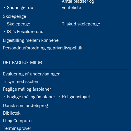
32.31:
Antal pladser og
32.30:
Sådan gør du
venteliste
32.32:
Skolepenge
32.33:
32.34:
Skolepenge
Tilskud skolepenge
32.35:
ISJ’s Forældrefond
32.36:
Ligestilling mellem kønnene
32.37:
Persondataforordning og privatlivspolitik
33.0:
DET FAGLIGE MILJØ
33.1:
Evaluering af undervisningen
33.2:
Tilsyn med skolen
33.3:
Faglige mål og årsplaner
33.4:
33.5:
Faglige mål og årsplaner
Religionsfaget
33.6:
Dansk som andetsprog
33.7:
Bibliotek
33.8:
IT og Computer
33.9:
Terminsprøver