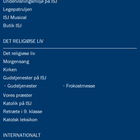
34.14:
Undervisningsmiljø på ISJ
34.15:
Legepatruljen
34.16:
ISJ Musical
34.17:
Butik ISJ
35.0:
DET RELIGIØSE LIV
35.1:
Det religiøse liv
35.2:
Morgensang
35.3:
Kirken
35.4:
Gudstjenester på ISJ
35.5:
35.6:
Gudstjenester
Frokostmesse
35.7:
Vores præster
35.8:
Katolik på ISJ
35.9:
Retræte i 9. klasse
35.10:
Katolsk leksikon
36.0:
INTERNATIONALT