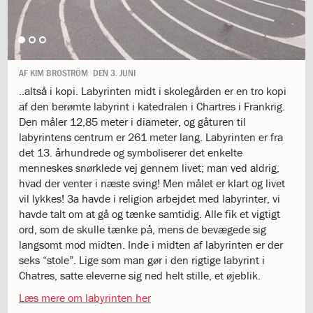
1.11:
10
days
of
giving
1.12:
Let
AF
KIM BROSTRÖM
DEN
3. JUNI
it
..altså i kopi. Labyrinten midt i skolegården er en tro kopi
Grow
af den berømte labyrint i katedralen i Chartres i Frankrig.
1.13:
Move
Den måler 12,85 meter i diameter, og gåturen til
it!
labyrintens centrum er 261 meter lang. Labyrinten er fra
1.14:
Ucycle
det 13. århundrede og symboliserer det enkelte
We
menneskes snørklede vej gennem livet; man ved aldrig,
cycle
hvad der venter i næste sving! Men målet er klart og livet
Recycle
vil lykkes! 3a havde i religion arbejdet med labyrinter, vi
1.15:
Historie
havde talt om at gå og tænke samtidig. Alle fik et vigtigt
1.16:
Bombningen
ord, som de skulle tænke på, mens de bevægede sig
af
langsomt mod midten. Inde i midten af labyrinten er der
Institut
seks “stole”. Lige som man gør i den rigtige labyrint i
Jeanne
Chatres, satte eleverne sig ned helt stille, et øjeblik.
d’Arc
1.17:
Markering
Læs mere om labyrinten her
af