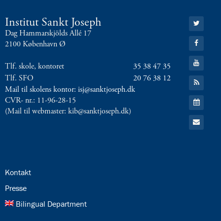
8.0:
Presse
9.0:
Bilingual
Gå
Institut Sankt Joseph
Department
til:
Dag Hammarskjölds Allé 17
Twitter
Gå
Næste
2100 København Ø
til:
indlæg:
Facebook
Gå
Tur
Tlf. skole, kontoret
35 38 47 35
til:
til
YouTube
Tlf. SFO
20 76 38 12
Gå
Den
til:
Mail til skolens kontor: isj@sanktjoseph.dk
RSS
jødiske
Gå
CVR- nr.: 11-96-28-15
feed
Synagoge
Forrige
til:
(Mail til webmaster: kib@sanktjoseph.dk)
Kalender
indlæg:
Gå
til:
Oldies
Email
2026
2
24.0:
Kontakt
25.0:
Presse
26.0:
Bilingual Department