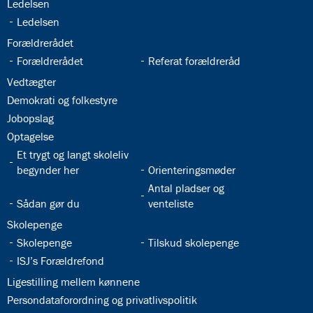
32.19:
8.0:
Ledelsen
Presse
9.0:
Bilingual
32.20:
Ledelsen
Department
32.21:
Forældrerådet
32.22:
32.23:
Forældrerådet
Referat forældreråd
32.24:
Vedtægter
32.25:
Demokrati og folkestyre
32.26:
Jobopslag
32.27:
Optagelse
32.28:
Et trygt og langt skoleliv
32.29:
begynder her
Orienteringsmøder
32.31:
Antal pladser og
32.30:
Sådan gør du
venteliste
32.32:
Skolepenge
32.33:
32.34:
Skolepenge
Tilskud skolepenge
32.35:
ISJ’s Forældrefond
32.36:
Ligestilling mellem kønnene
32.37:
Persondataforordning og privatlivspolitik