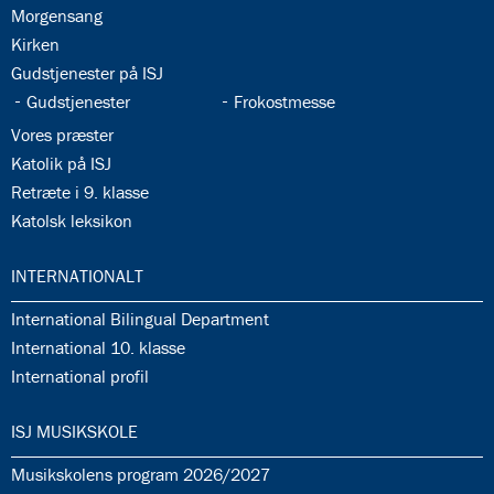
35.2:
Morgensang
35.3:
Kirken
35.4:
Gudstjenester på ISJ
35.5:
35.6:
Gudstjenester
Frokostmesse
35.7:
Vores præster
35.8:
Katolik på ISJ
35.9:
Retræte i 9. klasse
35.10:
Katolsk leksikon
36.0:
INTERNATIONALT
36.1:
International Bilingual Department
36.2:
International 10. klasse
36.3:
International profil
37.0:
ISJ MUSIKSKOLE
37.1:
Musikskolens program 2026/2027