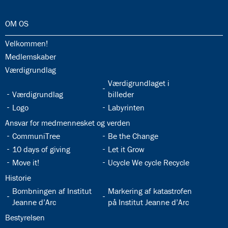
5.2:
International
10.
32.0:
OM OS
klasse
5.3:
International
32.1:
Velkommen!
profil
32.2:
Medlemskaber
6.0:
ISJ
Musikskole
32.3:
Værdigrundlag
6.1:
Musikskolens
32.5:
Værdigrundlaget i
program
32.4:
Værdigrundlag
billeder
2026/2027
32.6:
32.7:
Logo
Labyrinten
6.2:
Musikskolens
32.8:
Ansvar for medmennesket og verden
undervisere
32.9:
32.10:
6.3:
CommuniTree
Be the Change
Tilmeldingprocedure
til
32.11:
32.12:
10 days of giving
Let it Grow
musikskolen
32.13:
32.14:
Move it!
Ucycle We cycle Recycle
6.4:
Generelle
32.15:
Historie
informationer
32.16:
32.17:
Bombningen af Institut
Markering af katastrofen
&
Jeanne d’Arc
på Institut Jeanne d’Arc
betingelser
32.18:
Bestyrelsen
7.0:
Kontakt