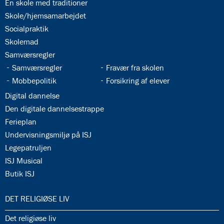
34.2:
En skole med traditioner
34.3:
Skole/hjemsamarbejdet
34.4:
Socialpraktik
34.5:
Skolemad
34.6:
Samværsregler
34.7:
34.8:
Samværsregler
Fravær fra skolen
34.9:
34.10:
Mobbepolitik
Forsikring af elever
34.11:
Digital dannelse
34.12:
Den digitale dannelsestrappe
34.13:
Ferieplan
34.14:
Undervisningsmiljø på ISJ
34.15:
Legepatruljen
34.16:
ISJ Musical
34.17:
Butik ISJ
35.0:
DET RELIGIØSE LIV
35.1:
Det religiøse liv