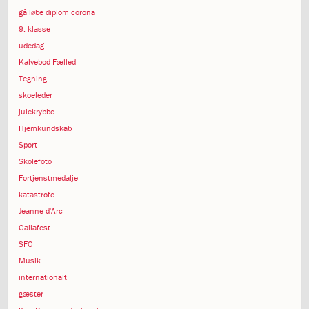
1.11:
10
gå løbe diplom corona
days
9. klasse
of
udedag
giving
1.12:
Let
Kalvebod Fælled
it
Tegning
Grow
skoeleder
1.13:
Move
julekrybbe
it!
Hjemkundskab
1.14:
Ucycle
Sport
We
Skolefoto
cycle
Fortjenstmedalje
Recycle
katastrofe
1.15:
Historie
Jeanne d'Arc
1.16:
Bombningen
Gallafest
af
Institut
SFO
Jeanne
Musik
d’Arc
internationalt
1.17:
Markering
gæster
af