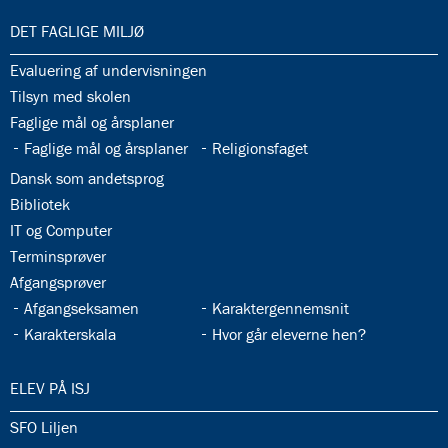
33.0:
DET FAGLIGE MILJØ
33.1:
Evaluering af undervisningen
33.2:
Tilsyn med skolen
33.3:
Faglige mål og årsplaner
33.4:
33.5:
Faglige mål og årsplaner
Religionsfaget
33.6:
Dansk som andetsprog
33.7:
Bibliotek
33.8:
IT og Computer
33.9:
Terminsprøver
33.10:
Afgangsprøver
33.11:
33.12:
Afgangseksamen
Karaktergennemsnit
33.13:
33.14:
Karakterskala
Hvor går eleverne hen?
34.0:
ELEV PÅ ISJ
34.1:
SFO Liljen