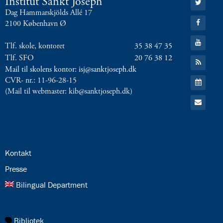
Institut Sankt Joseph
4.4:
Gudstjenester
til:
Dag Hammarskjölds Allé 17
Twitter
på
Gå
2100 København Ø
til:
ISJ
Facebook
4.5:
Gå
Gudstjenester
Tlf. skole, kontoret
35 38 47 35
til:
4.6:
Frokostmesse
YouTube
Tlf. SFO
20 76 38 12
Gå
4.7:
Vores
til:
Mail til skolens kontor: isj@sanktjoseph.dk
præster
RSS
Gå
CVR- nr.: 11-96-28-15
4.8:
feed
Katolik
til:
(Mail til webmaster: kib@sanktjoseph.dk)
på
Kalender
Gå
ISJ
til:
Email
4.9:
Retræte
i
9.
klasse
24.0:
Kontakt
4.10:
Katolsk
25.0:
Presse
leksikon
5.0:
Internationalt
26.0:
Bilingual Department
5.1:
International
Bilingual
Department
27.0:
Bibliotek