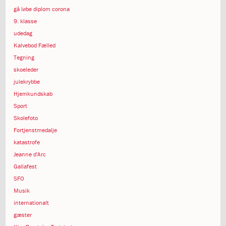
1.11:
10
gå løbe diplom corona
days
9. klasse
of
udedag
giving
1.12:
Let
Kalvebod Fælled
it
Tegning
Grow
skoeleder
1.13:
Move
julekrybbe
it!
Hjemkundskab
1.14:
Ucycle
Sport
We
Skolefoto
cycle
Fortjenstmedalje
Recycle
katastrofe
1.15:
Historie
Jeanne d'Arc
1.16:
Bombningen
Gallafest
af
Institut
SFO
Jeanne
Musik
d’Arc
internationalt
1.17:
Markering
gæster
af