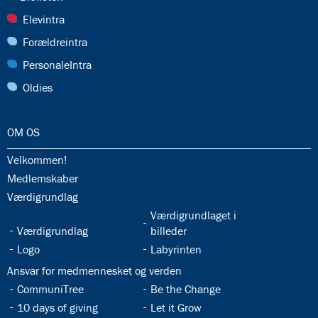
5.2:
International
10.
28.0:
Elevintra
klasse
29.0:
Forældreintra
5.3:
International
30.0:
PersonaleIntra
profil
6.0:
ISJ
31.0:
Oldies
Musikskole
6.1:
Musikskolens
program
32.0:
OM OS
2026/2027
6.2:
Musikskolens
32.1:
Velkommen!
undervisere
32.2:
Medlemskaber
6.3:
Tilmeldingprocedure
32.3:
Værdigrundlag
til
32.5:
Værdigrundlaget i
musikskolen
32.4:
Værdigrundlag
billeder
6.4:
Generelle
32.6:
32.7:
Logo
Labyrinten
informationer
&
32.8:
Ansvar for medmennesket og verden
betingelser
32.9:
32.10:
CommuniTree
Be the Change
7.0:
Kontakt
32.11:
32.12:
10 days of giving
Let it Grow