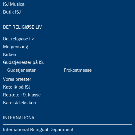
34.16:
ISJ Musical
34.17:
Butik ISJ
35.0:
DET RELIGIØSE LIV
35.1:
Det religiøse liv
35.2:
Morgensang
35.3:
Kirken
35.4:
Gudstjenester på ISJ
35.5:
35.6:
Gudstjenester
Frokostmesse
35.7:
Vores præster
35.8:
Katolik på ISJ
35.9:
Retræte i 9. klasse
35.10:
Katolsk leksikon
36.0:
INTERNATIONALT
36.1:
International Bilingual Department