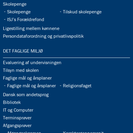
32.32:
Skolepenge
32.33:
32.34:
Skolepenge
Tilskud skolepenge
32.35:
ISJ’s Forældrefond
32.36:
Ligestilling mellem kønnene
32.37:
Persondataforordning og privatlivspolitik
33.0:
DET FAGLIGE MILJØ
33.1:
Evaluering af undervisningen
33.2:
Tilsyn med skolen
33.3:
Faglige mål og årsplaner
33.4:
33.5:
Faglige mål og årsplaner
Religionsfaget
33.6:
Dansk som andetsprog
33.7:
Bibliotek
33.8:
IT og Computer
33.9:
Terminsprøver
33.10:
Afgangsprøver
33.11:
33.12: