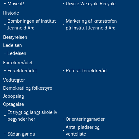
8.0:
Presse
32.13:
32.14:
Move it!
Ucycle We cycle Recycle
9.0:
Bilingual
32.15:
Historie
Department
32.16:
32.17:
Bombningen af Institut
Markering af katastrofen
Jeanne d’Arc
på Institut Jeanne d’Arc
32.18:
Bestyrelsen
32.19:
Ledelsen
32.20:
Ledelsen
32.21:
Forældrerådet
32.22:
32.23:
Forældrerådet
Referat forældreråd
32.24:
Vedtægter
32.25:
Demokrati og folkestyre
32.26:
Jobopslag
32.27:
Optagelse
32.28:
Et trygt og langt skoleliv
32.29:
begynder her
Orienteringsmøder
32.31:
Antal pladser og
32.30:
Sådan gør du
venteliste