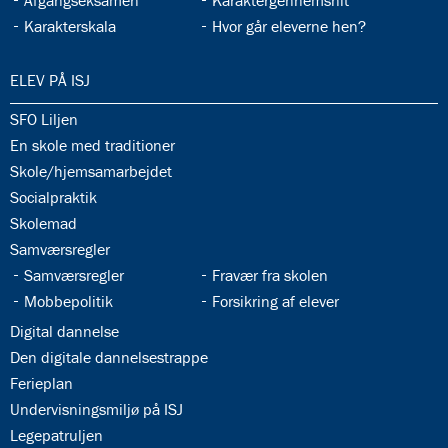
Afgangseksamen
Karaktergennemsnit
33.13:
33.14:
Karakterskala
Hvor går eleverne hen?
34.0:
ELEV PÅ ISJ
34.1:
SFO Liljen
34.2:
En skole med traditioner
34.3:
Skole/hjemsamarbejdet
34.4:
Socialpraktik
34.5:
Skolemad
34.6:
Samværsregler
34.7:
34.8:
Samværsregler
Fravær fra skolen
34.9:
34.10:
Mobbepolitik
Forsikring af elever
34.11:
Digital dannelse
34.12:
Den digitale dannelsestrappe
34.13:
Ferieplan
34.14:
Undervisningsmiljø på ISJ
34.15:
Legepatruljen