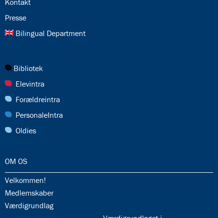
24.0:
Kontakt
25.0:
Presse
26.0:
Bilingual Department
27.0:
Bibliotek
28.0:
Elevintra
29.0:
Forældreintra
30.0:
PersonaleIntra
31.0:
Oldies
32.0:
OM OS
32.1:
Velkommen!
32.2:
Medlemskaber
32.3:
Værdigrundlag
32.5: