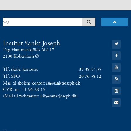
Gå
Institut Sankt Joseph
til:
Dag Hammarskjölds Allé 17
Twitter
Gå
2100 København Ø
til:
Facebook
Gå
Tlf. skole, kontoret
35 38 47 35
til:
YouTube
Tlf. SFO
20 76 38 12
Gå
til:
Mail til skolens kontor: isj@sanktjoseph.dk
RSS
Gå
CVR- nr.: 11-96-28-15
feed
til:
(Mail til webmaster: kib@sanktjoseph.dk)
Kalender
Gå
til:
Email