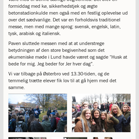
katastrofen
formiddag med kø, sikkerhedstjek og ægte
på
betonstadionkulde men også med en festlig oplevelse ud
Institut
over det sædvanlige. Det var en forholdsvis traditionel
Jeanne
messe, men med mange sprog: svensk, engelsk, latin,
d’Arc
tysk, arabisk og italiensk.
1.18:
Bestyrelsen
Paven sluttede messen med at at understrege
1.19:
Ledelsen
betydningen af den store begivenhed som det
1.20:
Ledelsen
økumeniske møde i Lund havde været og sagde “Husk at
1.21:
Forældrerådet
bede for mig. Jeg beder for Jer hver dag”.
1.22:
Forældrerådet
1.23:
Referat
Vi var tilbage på Østerbro ved 13.30-tiden, og de
forældreråd
temmelig trætte elever fik lov til at gå hjem med det
1.24:
Vedtægter
samme.
1.25:
Demokrati
og
folkestyre
1.26:
Jobopslag
1.27:
Optagelse
1.28:
Et
trygt