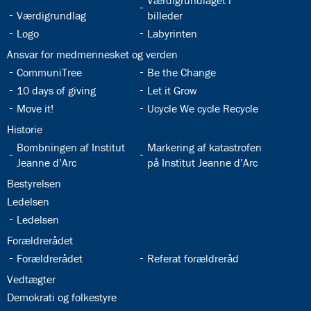
Værdigrundlaget i
32.4:
Værdigrundlag
billeder
32.6:
32.7:
Logo
Labyrinten
32.8:
Ansvar for medmennesket og verden
32.9:
32.10:
CommuniTree
Be the Change
32.11:
32.12:
10 days of giving
Let it Grow
32.13:
32.14:
Move it!
Ucycle We cycle Recycle
32.15:
Historie
32.16:
32.17:
Bombningen af Institut
Markering af katastrofen
Jeanne d’Arc
på Institut Jeanne d’Arc
32.18:
Bestyrelsen
32.19:
Ledelsen
32.20:
Ledelsen
32.21:
Forældrerådet
32.22:
32.23:
Forældrerådet
Referat forældreråd
32.24:
Vedtægter
32.25:
Demokrati og folkestyre