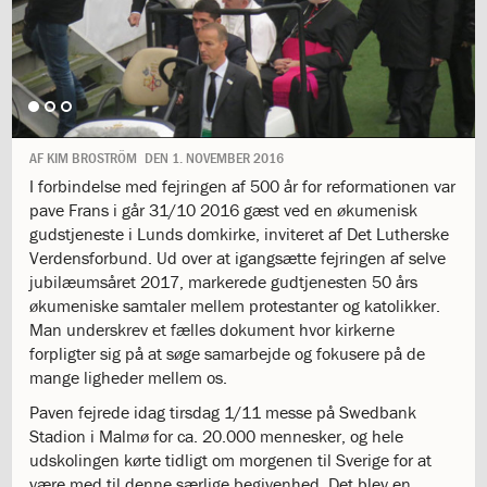
1.11:
10
days
of
giving
1.12:
Let
it
Grow
AF
KIM BROSTRÖM
DEN
1. NOVEMBER 2016
1.13:
Move
I forbindelse med fejringen af 500 år for reformationen var
it!
pave Frans i går 31/10 2016 gæst ved en økumenisk
1.14:
Ucycle
gudstjeneste i Lunds domkirke, inviteret af Det Lutherske
We
Verdensforbund. Ud over at igangsætte fejringen af selve
cycle
jubilæumsåret 2017, markerede gudtjenesten 50 års
Recycle
økumeniske samtaler mellem protestanter og katolikker.
1.15:
Historie
Man underskrev et fælles dokument hvor kirkerne
1.16:
Bombningen
forpligter sig på at søge samarbejde og fokusere på de
af
mange ligheder mellem os.
Institut
Jeanne
Paven fejrede idag tirsdag 1/11 messe på Swedbank
d’Arc
Stadion i Malmø for ca. 20.000 mennesker, og hele
1.17:
Markering
udskolingen kørte tidligt om morgenen til Sverige for at
af
være med til denne særlige begivenhed. Det blev en