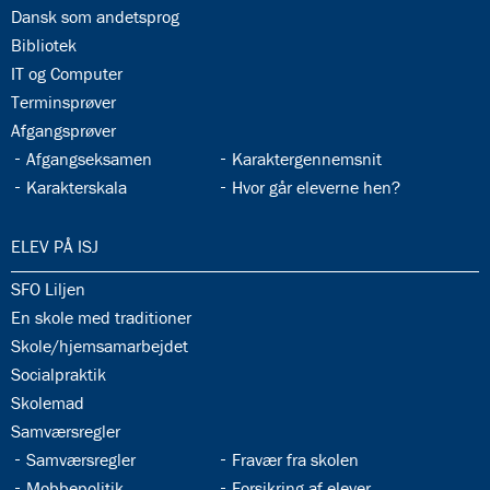
33.6:
Dansk som andetsprog
33.7:
Bibliotek
33.8:
IT og Computer
33.9:
Terminsprøver
33.10:
Afgangsprøver
33.11:
33.12:
Afgangseksamen
Karaktergennemsnit
33.13:
33.14:
Karakterskala
Hvor går eleverne hen?
34.0:
ELEV PÅ ISJ
34.1:
SFO Liljen
34.2:
En skole med traditioner
34.3:
Skole/hjemsamarbejdet
34.4:
Socialpraktik
34.5:
Skolemad
34.6:
Samværsregler
34.7:
34.8:
Samværsregler
Fravær fra skolen
34.9:
34.10:
Mobbepolitik
Forsikring af elever