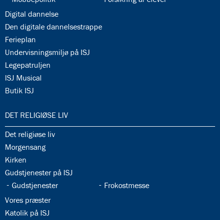
34.11:
Digital dannelse
34.12:
Den digitale dannelsestrappe
34.13:
Ferieplan
34.14:
Undervisningsmiljø på ISJ
34.15:
Legepatruljen
34.16:
ISJ Musical
34.17:
Butik ISJ
35.0:
DET RELIGIØSE LIV
35.1:
Det religiøse liv
35.2:
Morgensang
35.3:
Kirken
35.4:
Gudstjenester på ISJ
35.5:
35.6:
Gudstjenester
Frokostmesse
35.7:
Vores præster
35.8:
Katolik på ISJ