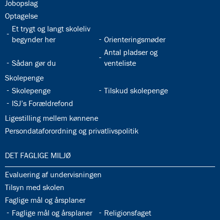
32.26:
Jobopslag
32.27:
Optagelse
32.28:
Et trygt og langt skoleliv
32.29:
begynder her
Orienteringsmøder
32.31:
Antal pladser og
32.30:
Sådan gør du
venteliste
32.32:
Skolepenge
32.33:
32.34:
Skolepenge
Tilskud skolepenge
32.35:
ISJ’s Forældrefond
32.36:
Ligestilling mellem kønnene
32.37:
Persondataforordning og privatlivspolitik
33.0:
DET FAGLIGE MILJØ
33.1:
Evaluering af undervisningen
33.2:
Tilsyn med skolen
33.3:
Faglige mål og årsplaner
33.4:
33.5:
Faglige mål og årsplaner
Religionsfaget