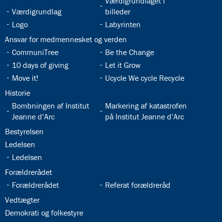
32.5:
Værdigrundlaget i
32.4:
Værdigrundlag
billeder
32.6:
32.7:
Logo
Labyrinten
32.8:
Ansvar for medmennesket og verden
32.9:
32.10:
CommuniTree
Be the Change
32.11:
32.12:
10 days of giving
Let it Grow
32.13:
32.14:
Move it!
Ucycle We cycle Recycle
32.15:
Historie
32.16:
32.17:
Bombningen af Institut
Markering af katastrofen
Jeanne d’Arc
på Institut Jeanne d’Arc
32.18:
Bestyrelsen
32.19:
Ledelsen
32.20:
Ledelsen
32.21:
Forældrerådet
32.22:
32.23:
Forældrerådet
Referat forældreråd
32.24:
Vedtægter
32.25:
Demokrati og folkestyre