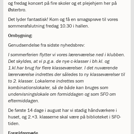
mellem
og fredag koncert på fire skoler og et plejehjem her på
kønnene
Østerbro.
1.37:
Persondataforordning
Det lyder fantastisk! Kom og få en smagsprøve til vores
og
sommerafslutning fredag 10.30 i hallen.
privatlivspolitik
2.0:
Det
Ombygning:
faglige
Genudsendelse fra sidste nyhedsbrev:
miljø
2.1:
Evaluering
I sommerferien flytter vi vores lærerværelse ned i klubben.
af
Det skyldes, at vi p.g.a. de nye c-klasser i bh.kl. og
undervisningen
1.kl.har brug for flere klasseværelser. I det nuværende
2.2:
Tilsyn
lærerværelse indrettes der således to ny klasseværelser til
med
to 2. klasser. Lokalerne indrettes som
skolen
kombinationslokaler, så de både kan bruges som
2.3:
Faglige
undervisningslokale om formiddagen og som SFO om
mål
eftermiddagen.
og
De første 14 dage i august har vi stadig håndværkere i
årsplaner
huset, og 2.+3. klasserne skal være på biblioteket i SFO-
2.4:
Faglige
tiden.
mål
og
Forældremøde