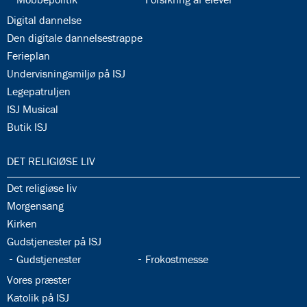
34.11:
Digital dannelse
34.12:
Den digitale dannelsestrappe
34.13:
Ferieplan
34.14:
Undervisningsmiljø på ISJ
34.15:
Legepatruljen
34.16:
ISJ Musical
34.17:
Butik ISJ
35.0:
DET RELIGIØSE LIV
35.1:
Det religiøse liv
35.2:
Morgensang
35.3:
Kirken
35.4:
Gudstjenester på ISJ
35.5:
35.6:
Gudstjenester
Frokostmesse
35.7:
Vores præster
35.8:
Katolik på ISJ