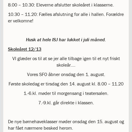
8.00 – 10.30: Eleverne afslutter skoleåret i klasserne.
3.12:
Den
digitale
10.30 – 11.20: Fælles afslutning for alle i hallen. Forældre
dannelsestrappe
er velkomne!
3.13:
Ferieplan
3.14:
Undervisningsmiljø
på
Husk at hele ISJ har lukket i juli måned.
ISJ
Skoleåret 12/13
3.15:
Legepatruljen
3.16:
ISJ
VI glæder os til at se jer alle tilbage igen til et nyt friskt
Musical
skoleår….
3.17:
Butik
Vores SFO åbner onsdag den 1. august.
ISJ
4.0:
Første skoledag er tirsdag den 14. august kl. 8.00 – 11.20
Det
religiøse
1.-6.kl. møder til morgensang i teatersalen.
liv
7.-9.kl. går direkte i klassen.
4.1:
Det
religiøse
liv
De nye børnehaveklasser møder onsdag den 15. august og
4.2:
Morgensang
har fået nærmere besked herom.
4.3:
Kirken