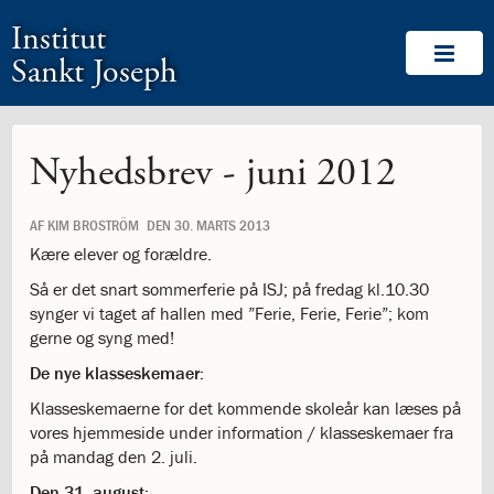
1.0:
Spring
Vend
Gå
Om
Institut
menu
tilbage
til
Os
1.1:
over
til
vores
Velkommen!
Sankt Joseph
1.2:
og
forsiden
guide
Medlemskaber
1.3:
gå
for
Værdigrundlag
1.4:
til
tilgængelighed
Værdigrundlag
1.5:
indhold
Værdigrundlaget
Nyhedsbrev - juni 2012
i
billeder
AF
KIM BROSTRÖM
DEN
30. MARTS 2013
1.6:
Logo
1.7:
Kære elever og forældre.
Labyrinten
1.8:
Ansvar
Så er det snart sommerferie på ISJ; på fredag kl.10.30
for
synger vi taget af hallen med ”Ferie, Ferie, Ferie”; kom
medmennesket
gerne og syng med!
og
De nye klasseskemaer:
verden
1.9:
CommuniTree
Klasseskemaerne for det kommende skoleår kan læses på
1.10:
Be
vores hjemmeside under information / klasseskemaer fra
the
på mandag den 2. juli.
Change
Den 31. august: