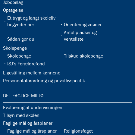
32.26:
Jobopslag
32.27:
Optagelse
32.28:
Et trygt og langt skoleliv
32.29:
begynder her
Orienteringsmøder
32.31:
Antal pladser og
32.30:
Sådan gør du
venteliste
32.32:
Skolepenge
32.33:
32.34:
Skolepenge
Tilskud skolepenge
32.35:
ISJ’s Forældrefond
32.36:
Ligestilling mellem kønnene
32.37:
Persondataforordning og privatlivspolitik
33.0:
DET FAGLIGE MILJØ
33.1:
Evaluering af undervisningen
33.2:
Tilsyn med skolen
33.3:
Faglige mål og årsplaner
33.4:
33.5:
Faglige mål og årsplaner
Religionsfaget