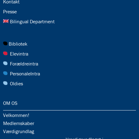
24.0:
Kontakt
25.0:
Presse
26.0:
Bilingual Department
27.0:
Bibliotek
28.0:
Elevintra
29.0:
Forældreintra
30.0:
PersonaleIntra
31.0:
Oldies
32.0:
OM OS
32.1:
Velkommen!
32.2:
Medlemskaber
32.3:
Værdigrundlag