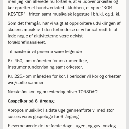
men jeg kan allerede nu fortælle, at vi udover orkester og
og
kor opretter et bandværksted i klubben, et spire-”KOR-
langt
KESTER” i fritten samt musikalsk legestue i bh.kl. og 1. kl.
skoleliv
begynder
Som det fremgår, har vi valgt at opprioritere udviklingen af
her
skolens musikliv. I den forbindelse er vi fortsat nødt til at
1.29:
Orienteringsmøder
lade nogle af aktiviteterne være delvist
1.30:
Sådan
forældrefinansieret.
gør
Til næste år vil priserne være følgende:
du
1.31:
Antal
Kr. 450,- om måneden for instrumentleje,
pladser
instrumentundervisning samt orkester.
og
Kr. 225,- om måneden for kor. I perioder vil kor og orkester
venteliste
øve/spille sammen.
1.32:
Skolepenge
1.33:
Skolepenge
Næste års kor- og orkesterdag bliver TORSDAG!!
1.34:
Tilskud
Gospelkor på 6. årgang:
skolepenge
1.35:
Apropos musikliv: I sidste uge gennemførte vi med stor
ISJ’s
succes vores gospeluge for 6. årgang.
Forældrefond
1.36:
Ligestilling
Eleverne øvede de tre første dage i ugen, og gav torsdag