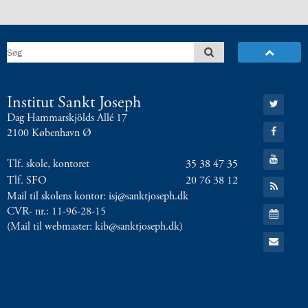
Gå
Institut Sankt Joseph
til:
Dag Hammarskjölds Allé 17
Twitter
Gå
2100 København Ø
til:
Facebook
Gå
Tlf. skole, kontoret
35 38 47 35
til:
YouTube
Tlf. SFO
20 76 38 12
Gå
til:
Mail til skolens kontor: isj@sanktjoseph.dk
RSS
Gå
CVR- nr.: 11-96-28-15
feed
til:
(Mail til webmaster: kib@sanktjoseph.dk)
Kalender
Gå
til:
Email