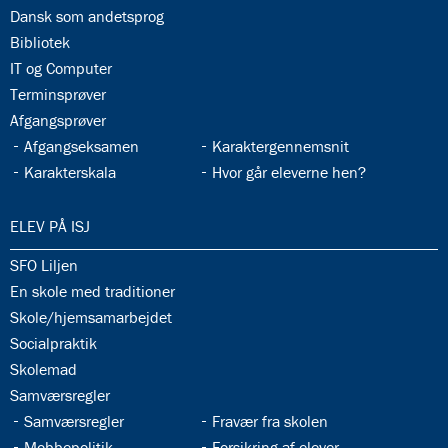
33.6:
Dansk som andetsprog
33.7:
Bibliotek
33.8:
IT og Computer
33.9:
Terminsprøver
33.10:
Afgangsprøver
33.11:
33.12:
Afgangseksamen
Karaktergennemsnit
33.13:
33.14:
Karakterskala
Hvor går eleverne hen?
34.0:
ELEV PÅ ISJ
34.1:
SFO Liljen
34.2:
En skole med traditioner
34.3:
Skole/hjemsamarbejdet
34.4:
Socialpraktik
34.5:
Skolemad
34.6:
Samværsregler
34.7:
34.8:
Samværsregler
Fravær fra skolen
34.9:
34.10:
Mobbepolitik
Forsikring af elever