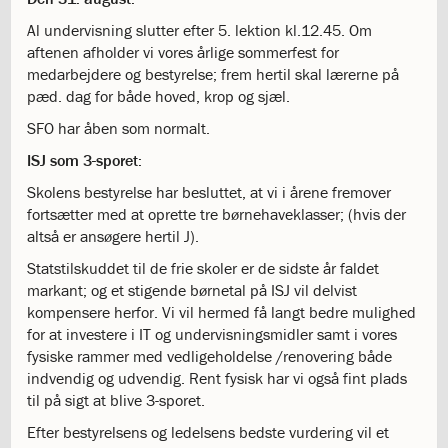
1.11:
10
days
Al undervisning slutter efter 5. lektion kl.12.45. Om
of
aftenen afholder vi vores årlige sommerfest for
giving
medarbejdere og bestyrelse; frem hertil skal lærerne på
1.12:
Let
pæd. dag for både hoved, krop og sjæl.
it
SFO har åben som normalt.
Grow
1.13:
Move
ISJ som 3-sporet:
it!
Skolens bestyrelse har besluttet, at vi i årene fremover
1.14:
Ucycle
fortsætter med at oprette tre børnehaveklasser; (hvis der
We
altså er ansøgere hertil J).
cycle
Recycle
Statstilskuddet til de frie skoler er de sidste år faldet
1.15:
Historie
markant; og et stigende børnetal på ISJ vil delvist
1.16:
Bombningen
kompensere herfor. Vi vil hermed få langt bedre mulighed
af
for at investere i IT og undervisningsmidler samt i vores
Institut
fysiske rammer med vedligeholdelse /renovering både
Jeanne
indvendig og udvendig. Rent fysisk har vi også fint plads
d’Arc
til på sigt at blive 3-sporet.
1.17:
Markering
Efter bestyrelsens og ledelsens bedste vurdering vil et
af