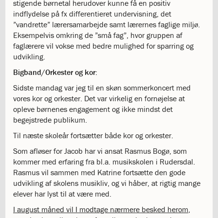
stigende børnetal herudover kunne få en positiv
katastrofen
indflydelse på fx differentieret undervisning, det
på
”vandrette” lærersamarbejde samt lærernes faglige miljø.
Institut
Eksempelvis omkring de ”små fag”, hvor gruppen af
Jeanne
faglærere vil vokse med bedre mulighed for sparring og
d’Arc
udvikling.
1.18:
Bestyrelsen
1.19:
Bigband/Orkester og kor:
Ledelsen
1.20:
Ledelsen
Sidste mandag var jeg til en skøn sommerkoncert med
1.21:
Forældrerådet
vores kor og orkester. Det var virkelig en fornøjelse at
1.22:
Forældrerådet
opleve børnenes engagement og ikke mindst det
1.23:
Referat
begejstrede publikum.
forældreråd
Til næste skoleår fortsætter både kor og orkester.
1.24:
Vedtægter
1.25:
Demokrati
Som afløser for Jacob har vi ansat Rasmus Bogø, som
og
kommer med erfaring fra bl.a. musikskolen i Rudersdal.
folkestyre
Rasmus vil sammen med Katrine fortsætte den gode
1.26:
Jobopslag
udvikling af skolens musikliv, og vi håber, at rigtig mange
1.27:
Optagelse
elever har lyst til at være med.
1.28:
Et
I august måned vil I modtage nærmere besked herom
,
trygt