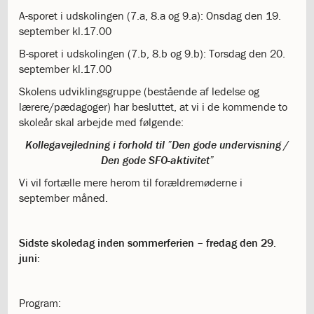
ISJ
A-sporet i udskolingen (7.a, 8.a og 9.a): Onsdag den 19.
3.1:
SFO
september kl.17.00
Liljen
3.2:
En
B-sporet i udskolingen (7.b, 8.b og 9.b): Torsdag den 20.
skole
september kl.17.00
med
Skolens udviklingsgruppe (bestående af ledelse og
traditioner
lærere/pædagoger) har besluttet, at vi i de kommende to
3.3:
Skole/hjemsamarbejdet
skoleår skal arbejde med følgende:
3.4:
Socialpraktik
3.5:
Skolemad
Kollegavejledning i forhold til ”Den gode undervisning /
3.6:
Samværsregler
Den gode SFO-aktivitet”
3.7:
Samværsregler
Vi vil fortælle mere herom til forældremøderne i
3.8:
Fravær
september måned.
fra
skolen
3.9:
Mobbepolitik
Sidste skoledag inden sommerferien – fredag den 29.
3.10:
Forsikring
juni:
af
elever
3.11:
Digital
Program:
dannelse