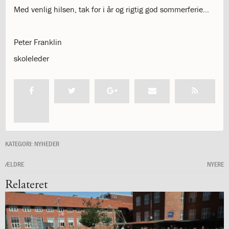
4.4:
Gudstjenester
Med venlig hilsen, tak for i år og rigtig god sommerferie…
på
ISJ
4.5:
Gudstjenester
Peter Franklin
4.6:
Frokostmesse
skoleleder
4.7:
Vores
præster
4.8:
Katolik
på
ISJ
4.9:
Retræte
i
9.
KATEGORI:
NYHEDER
klasse
4.10:
Katolsk
ÆLDRE
NYERE
leksikon
Relateret
5.0:
Internationalt
5.1:
International
Bilingual
Department