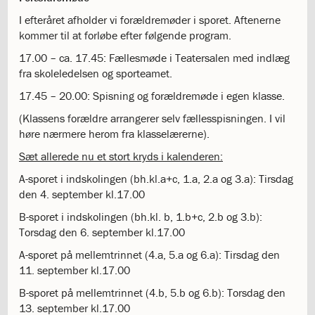
årsplaner
I efteråret afholder vi forældremøder i sporet. Aftenerne
2.5:
Religionsfaget
kommer til at forløbe efter følgende program.
2.6:
Dansk
som
17.00 – ca. 17.45: Fællesmøde i Teatersalen med indlæg
andetsprog
fra skoleledelsen og sporteamet.
2.7:
Bibliotek
17.45 – 20.00: Spisning og forældremøde i egen klasse.
2.8:
IT
(Klassens forældre arrangerer selv fællesspisningen. I vil
og
høre nærmere herom fra klasselærerne).
Computer
2.9:
Terminsprøver
Sæt allerede nu et stort kryds i kalenderen:
2.10:
Afgangsprøver
A-sporet i indskolingen (bh.kl.a+c, 1.a, 2.a og 3.a): Tirsdag
2.11:
Afgangseksamen
den 4. september kl.17.00
2.12:
Karaktergennemsnit
2.13:
Karakterskala
B-sporet i indskolingen (bh.kl. b, 1.b+c, 2.b og 3.b):
2.14:
Hvor
Torsdag den 6. september kl.17.00
går
A-sporet på mellemtrinnet (4.a, 5.a og 6.a): Tirsdag den
eleverne
11. september kl.17.00
hen?
3.0:
Elev
B-sporet på mellemtrinnet (4.b, 5.b og 6.b): Torsdag den
på
13. september kl.17.00